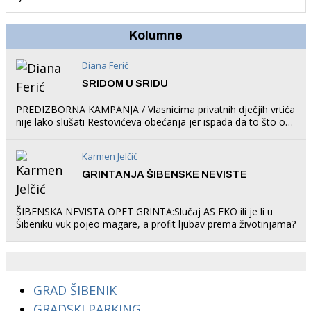
Kolumne
Diana Ferić
SRIDOM U SRIDU
PREDIZBORNA KAMPANJA / Vlasnicima privatnih dječjih vrtića
nije lako slušati Restovićeva obećanja jer ispada da to što oni
rade u Šibeniku ne postoji
Karmen Jelčić
GRINTANJA ŠIBENSKE NEVISTE
ŠIBENSKA NEVISTA OPET GRINTA:Slučaj AS EKO ili je li u
Šibeniku vuk pojeo magare, a profit ljubav prema životinjama?
GRAD ŠIBENIK
GRADSKI PARKING