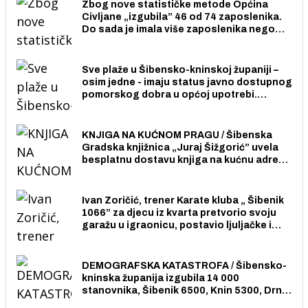
Zbog nove statističke metode Općina
Civljane „izgubila” 46 od 74 zaposlenika.
Do sada je imala više zaposlenika nego
radno sposobnih osoba među svojih 170
stanovnika.
Sve plaže u Šibensko-kninskoj županiji –
osim jedne - imaju status javno dostupnog
pomorskog dobra u općoj upotrebi.
Pristup je slobodan i besplatan za sve
građane i posjetitelje.
KNJIGA NA KUĆNOM PRAGU / Šibenska
Gradska knjižnica „Juraj Šižgorić” uvela
besplatnu dostavu knjiga na kućnu adresu
električnim biciklom.
Ivan Zoričić, trener Karate kluba „ Šibenik
1066” za djecu iz kvarta pretvorio svoju
garažu u igraonicu, postavio ljuljačke i
trampolin i organizirao dječje ljetno kino.
DEMOGRAFSKA KATASTROFA / Šibensko-
kninska županija izgubila 14 000
stanovnika, Šibenik 6500, Knin 5300, Drniš
1758, Skradin 625, Vodice 275...