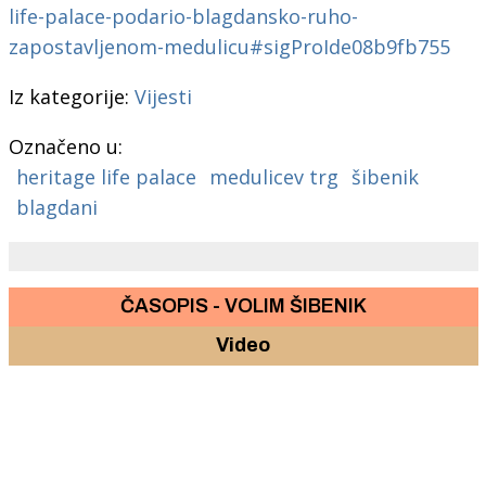
life-palace-podario-blagdansko-ruho-
zapostavljenom-medulicu#sigProIde08b9fb755
Iz kategorije:
Vijesti
Označeno u:
heritage life palace
medulicev trg
šibenik
blagdani
ČASOPIS - VOLIM ŠIBENIK
Video