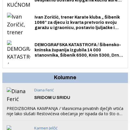
besplatnu dostavu knjiga na kućnu adresu
električnim biciklom.
Ivan Zoričić, trener Karate kluba „ Šibenik
1066” za djecu iz kvarta pretvorio svoju
garažu u igraonicu, postavio ljuljačke i
trampolin i organizirao dječje ljetno kino.
DEMOGRAFSKA KATASTROFA / Šibensko-
kninska županija izgubila 14 000
stanovnika, Šibenik 6500, Knin 5300, Drniš
1758, Skradin 625, Vodice 275...
Kolumne
Diana Ferić
SRIDOM U SRIDU
PREDIZBORNA KAMPANJA / Vlasnicima privatnih dječjih vrtića
nije lako slušati Restovićeva obećanja jer ispada da to što oni
rade u Šibeniku ne postoji
Karmen Jelčić