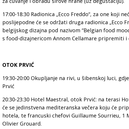
za čuvanje i obradu sirove hrane (uz degustaciju).
17:00-18:30 Radionica „Ecco Freddo“, za one koji neć
poslijepodne će se održati druga radionica „Ecco Fr
belgijskog dizajna pod nazivom “Belgian food mood”
s food-dizajnericom Annom Cellamare pripremiti i 
OTOK PRVIĆ
19:30-20:00 Okupljanje na rivi, u šibenskoj luci, gd
Prvić
20:30-23:30 Hotel Maestral, otok Prvić: na terasi Ho
će se jedinstvena mediteranska večera koju će pri
hotela, te francuski chefovi Guillaume Sourrieu, 1 M
Olivier Grouard.