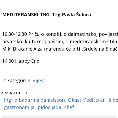
MEDITERANSKI TRG, Trg Pavla Šubića
10:30-12:30 Priču o konobi, o dalmatinskoj povijesti
hrvatskoj kulturnoj baštini, o mediteranskom stilu
Miki Bratanić A za marendu će biti „Srdele na 5 nač
14:00 Happy End
Iz kategorije:
Vijesti
Označeno u:
ingrid badurina danielsson
Okusi Mediteran
šib
gastronomija
pidocijada
chef