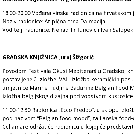
18:00-20:00 Vođena vinska radionica na hrvatskom 
Naziv radionice: Atipična crna Dalmacija
Voditelji radionice: Nenad Trifunović i Ivan Salopek
GRADSKA KNJIŽNICA Juraj Šižgorić
Povodom Festivala Okusi Mediteran! u Gradskoj knji
postavljene 2 izložbe: VAL, izložba keramičkih po
umjetnice Marine Tudjine Badurine Belgian Food M
izložba belgijskog dizajna pod vodstvom kustosic
11:00-12:30 Radionica „Ecco Freddo“, u sklopu izlož
pod nazivom “Belgian food mood”, talijanska food-
Cellamare održat će radionicu u kojoj će predstavi