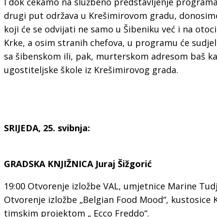
I dok čekamo na službeno predstavljenje programa 
drugi put održava u Krešimirovom gradu, donosi
koji će se odvijati ne samo u Šibeniku već i na otoc
Krke, a osim stranih chefova, u programu će sudjelo
sa šibenskom ili, pak, murterskom adresom baš kao 
ugostiteljske škole iz Krešimirovog grada.
SRIJEDA, 25. svibnja:
GRADSKA KNJIŽNICA Juraj Šižgorić
19:00 Otvorenje izložbe VAL, umjetnice Marine Tud
Otvorenje izložbe „Belgian Food Mood“, kustosice 
timskim projektom „ Ecco Freddo“.