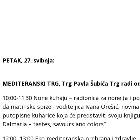
PETAK, 27. svibnja:
MEDITERANSKI TRG, Trg Pavla Šubića Trg radi od 
10:00-11:30 None kuhaju – radionica za none (a i 
dalmatinske spize - voditeljica Ivana Orešić, novina
putopisne kuharice koja će predstaviti svoju knjig
Dalmatia – tastes, savours and colors“
12:00- 13:00 Eko-mediteranska prehrana i zdravlje 