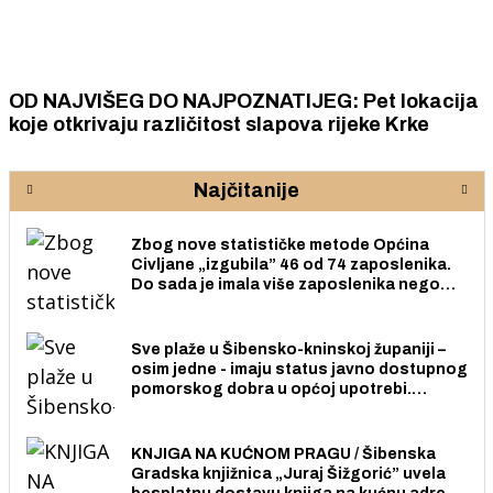
okacija
ZAVRŠNICA TROKUT AKADEMIJE: Sutra s
ke
ideja, iskustava i ljudi koji žele aktivno
sudjelovati u stvaranju poduzetničke bud
lokalne zajednice
Najčitanije
Zbog nove statističke metode Općina
Civljane „izgubila” 46 od 74 zaposlenika.
Do sada je imala više zaposlenika nego
radno sposobnih osoba među svojih 170
stanovnika.
Sve plaže u Šibensko-kninskoj županiji –
osim jedne - imaju status javno dostupnog
pomorskog dobra u općoj upotrebi.
Pristup je slobodan i besplatan za sve
građane i posjetitelje.
KNJIGA NA KUĆNOM PRAGU / Šibenska
Gradska knjižnica „Juraj Šižgorić” uvela