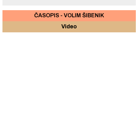
ČASOPIS - VOLIM ŠIBENIK
Video