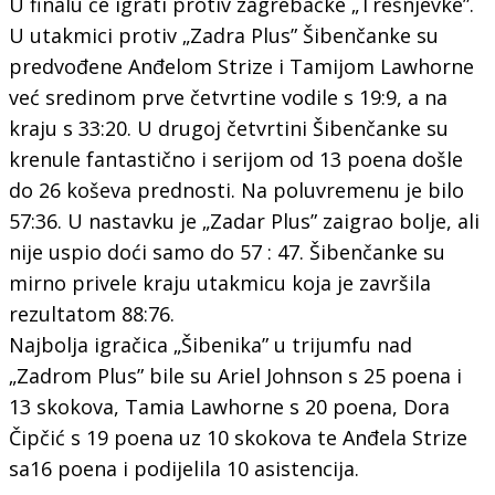
U finalu će igrati protiv zagrebačke „Trešnjevke”.
U utakmici protiv „Zadra Plus” Šibenčanke su
predvođene Anđelom Strize i Tamijom Lawhorne
već sredinom prve četvrtine vodile s 19:9, a na
kraju s 33:20. U drugoj četvrtini Šibenčanke su
krenule fantastično i serijom od 13 poena došle
do 26 koševa prednosti. Na poluvremenu je bilo
57:36. U nastavku je „Zadar Plus” zaigrao bolje, ali
nije uspio doći samo do 57 : 47. Šibenčanke su
mirno privele kraju utakmicu koja je završila
rezultatom 88:76.
Najbolja igračica „Šibenika” u trijumfu nad
„Zadrom Plus” bile su Ariel Johnson s 25 poena i
13 skokova, Tamia Lawhorne s 20 poena, Dora
Čipčić s 19 poena uz 10 skokova te Anđela Strize
sa16 poena i podijelila 10 asistencija.