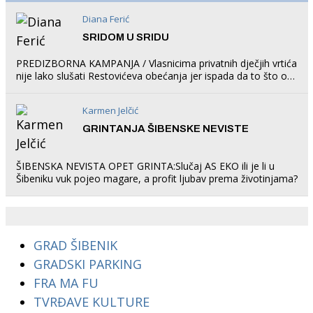
Diana Ferić
SRIDOM U SRIDU
PREDIZBORNA KAMPANJA / Vlasnicima privatnih dječjih vrtića
nije lako slušati Restovićeva obećanja jer ispada da to što oni
rade u Šibeniku ne postoji
Karmen Jelčić
GRINTANJA ŠIBENSKE NEVISTE
ŠIBENSKA NEVISTA OPET GRINTA:Slučaj AS EKO ili je li u
Šibeniku vuk pojeo magare, a profit ljubav prema životinjama?
GRAD ŠIBENIK
GRADSKI PARKING
FRA MA FU
TVRĐAVE KULTURE