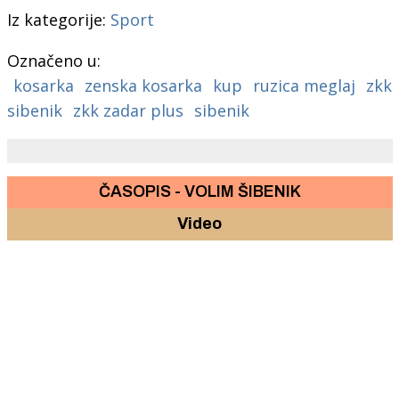
Iz kategorije:
Sport
Označeno u:
kosarka
zenska kosarka
kup
ruzica meglaj
zkk
sibenik
zkk zadar plus
sibenik
ČASOPIS - VOLIM ŠIBENIK
Video