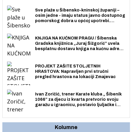
stanovnika.
Sve plaže u Šibensko-kninskoj županiji –
osim jedne - imaju status javno dostupnog
pomorskog dobra u općoj upotrebi.
Pristup je slobodan i besplatan za sve
građane i posjetitelje.
KNJIGA NA KUĆNOM PRAGU / Šibenska
Gradska knjižnica „Juraj Šižgorić” uvela
besplatnu dostavu knjiga na kućnu adresu
električnim biciklom.
PROJEKT ZAŠITE STOLJETNIH
HRASTOVA: Napravljen prvi stručni
pregled hrastova na lokaciji Zmajevac
Ivan Zoričić, trener Karate kluba „ Šibenik
1066” za djecu iz kvarta pretvorio svoju
garažu u igraonicu, postavio ljuljačke i
trampolin i organizirao dječje ljetno kino.
Kolumne