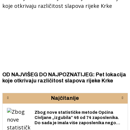
OD NAJVIŠEG DO NAJPOZNATIJEG: Pet lokacija
koje otkrivaju različitost slapova rijeke Krke
Najčitanije
Zbog nove statističke metode Općina
Civljane „izgubila” 46 od 74 zaposlenika.
Do sada je imala više zaposlenika nego
radno sposobnih osoba među svojih 170