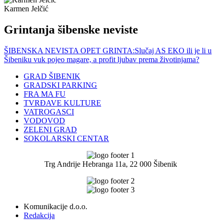
Karmen Jelčić
Grintanja šibenske neviste
ŠIBENSKA NEVISTA OPET GRINTA:Slučaj AS EKO ili je li u
Šibeniku vuk pojeo magare, a profit ljubav prema životinjama?
GRAD ŠIBENIK
GRADSKI PARKING
FRA MA FU
TVRĐAVE KULTURE
VATROGASCI
VODOVOD
ZELENI GRAD
SOKOLARSKI CENTAR
Trg Andrije Hebranga 11a, 22 000 Šibenik
Komunikacije d.o.o.
Redakcija