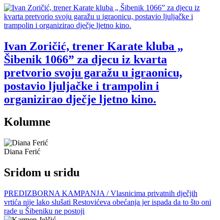
Ivan Zoričić, trener Karate kluba „
Šibenik 1066” za djecu iz kvarta
pretvorio svoju garažu u igraonicu,
postavio ljuljačke i trampolin i
organizirao dječje ljetno kino.
Kolumne
Diana Ferić
Sridom u sridu
PREDIZBORNA KAMPANJA / Vlasnicima privatnih dječjih
vrtića nije lako slušati Restovićeva obećanja jer ispada da to što oni
rade u Šibeniku ne postoji