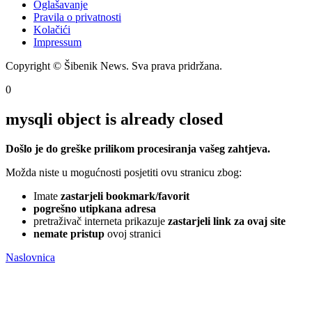
Oglašavanje
Pravila o privatnosti
Kolačići
Impressum
Copyright © Šibenik News. Sva prava pridržana.
0
mysqli object is already closed
Došlo je do greške prilikom procesiranja vašeg zahtjeva.
Možda niste u mogućnosti posjetiti ovu stranicu zbog:
Imate
zastarjeli bookmark/favorit
pogrešno utipkana adresa
pretraživač interneta prikazuje
zastarjeli link za ovaj site
nemate pristup
ovoj stranici
Naslovnica