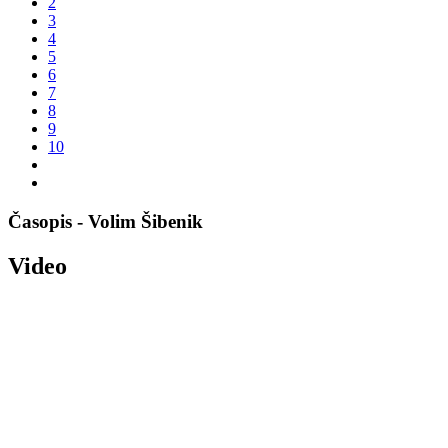
2
3
4
5
6
7
8
9
10
Časopis - Volim Šibenik
Video