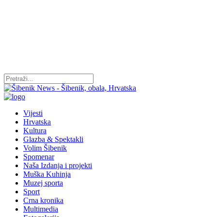
Vijesti
Hrvatska
Kultura
Glazba & Spektakli
Volim Šibenik
Spomenar
Naša Izdanja i projekti
Muška Kuhinja
Muzej sporta
Sport
Crna kronika
Multimedia