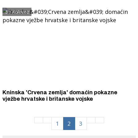
31. Kolovoz
Kninska 'Crvena zemlja' domaćin pokazne
vježbe hrvatske i britanske vojske
1
2
3