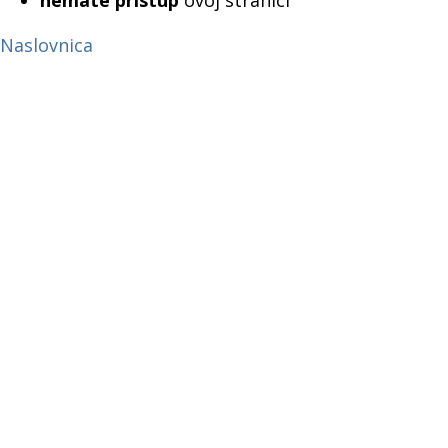
nemate pristup
ovoj stranici
Naslovnica