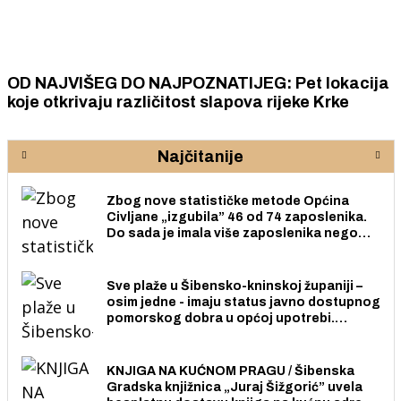
OD NAJVIŠEG DO NAJPOZNATIJEG: Pet lokacija
koje otkrivaju različitost slapova rijeke Krke
Najčitanije
Zbog nove statističke metode Općina
Civljane „izgubila” 46 od 74 zaposlenika.
Do sada je imala više zaposlenika nego
radno sposobnih osoba među svojih 170
stanovnika.
Sve plaže u Šibensko-kninskoj županiji –
osim jedne - imaju status javno dostupnog
pomorskog dobra u općoj upotrebi.
Pristup je slobodan i besplatan za sve
građane i posjetitelje.
KNJIGA NA KUĆNOM PRAGU / Šibenska
Gradska knjižnica „Juraj Šižgorić” uvela