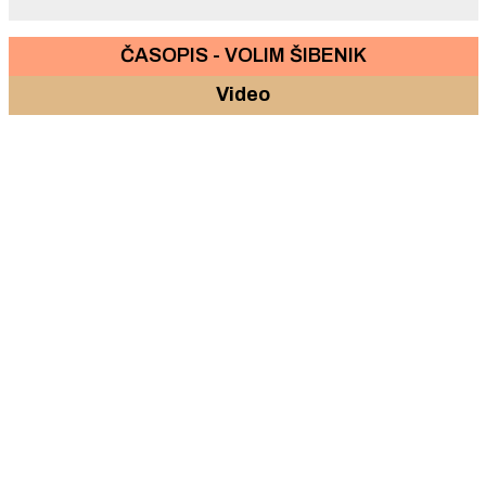
ČASOPIS - VOLIM ŠIBENIK
Video