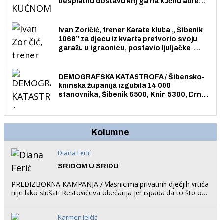
besplatnu dostavu knjiga na kućnu adresu
električnim biciklom.
Ivan Zoričić, trener Karate kluba „ Šibenik
1066” za djecu iz kvarta pretvorio svoju
garažu u igraonicu, postavio ljuljačke i
trampolin i organizirao dječje ljetno kino.
DEMOGRAFSKA KATASTROFA / Šibensko-
kninska županija izgubila 14 000
stanovnika, Šibenik 6500, Knin 5300, Drniš
1758, Skradin 625, Vodice 275...
Kolumne
Diana Ferić
SRIDOM U SRIDU
PREDIZBORNA KAMPANJA / Vlasnicima privatnih dječjih vrtića
nije lako slušati Restovićeva obećanja jer ispada da to što oni
rade u Šibeniku ne postoji
Karmen Jelčić