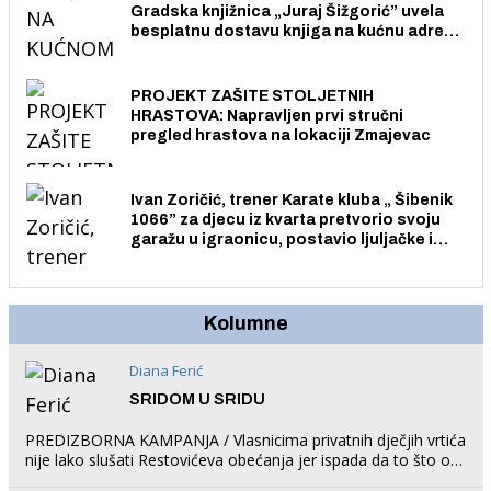
Gradska knjižnica „Juraj Šižgorić” uvela
besplatnu dostavu knjiga na kućnu adresu
električnim biciklom.
PROJEKT ZAŠITE STOLJETNIH
HRASTOVA: Napravljen prvi stručni
pregled hrastova na lokaciji Zmajevac
Ivan Zoričić, trener Karate kluba „ Šibenik
1066” za djecu iz kvarta pretvorio svoju
garažu u igraonicu, postavio ljuljačke i
trampolin i organizirao dječje ljetno kino.
Kolumne
Diana Ferić
SRIDOM U SRIDU
PREDIZBORNA KAMPANJA / Vlasnicima privatnih dječjih vrtića
nije lako slušati Restovićeva obećanja jer ispada da to što oni
rade u Šibeniku ne postoji