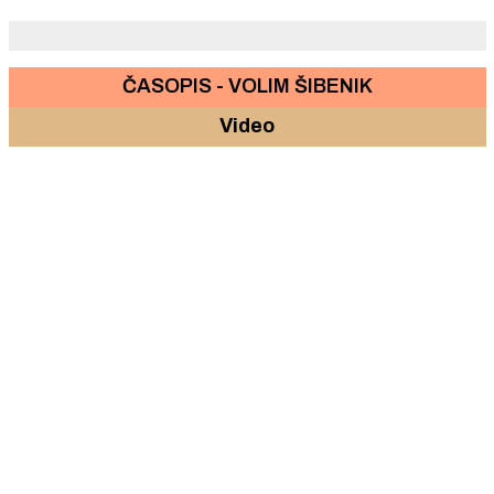
ČASOPIS - VOLIM ŠIBENIK
Video