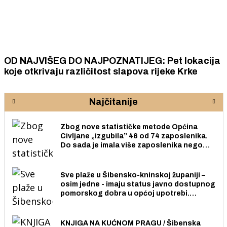
OD NAJVIŠEG DO NAJPOZNATIJEG: Pet lokacija
koje otkrivaju različitost slapova rijeke Krke
Najčitanije
Zbog nove statističke metode Općina
Civljane „izgubila” 46 od 74 zaposlenika.
Do sada je imala više zaposlenika nego
radno sposobnih osoba među svojih 170
stanovnika.
Sve plaže u Šibensko-kninskoj županiji –
osim jedne - imaju status javno dostupnog
pomorskog dobra u općoj upotrebi.
Pristup je slobodan i besplatan za sve
građane i posjetitelje.
KNJIGA NA KUĆNOM PRAGU / Šibenska