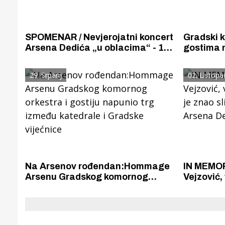
SPOMENAR / Nevjerojatni koncert
Gradski k
Arsena Dedića „u oblacima“ - 10
gostima 
000 metara iznad Atlantskog
katedrale
oceana
jednom p
29. Srpanj
02. Listopa
Na Arsenov rođendan:Hommage
IN MEMORI
Arsenu Gradskog komornog
Vejzović, 
orkestra i gostiju napunio trg
je znao s
između katedrale i Gradske
Arsena D
vijećnice