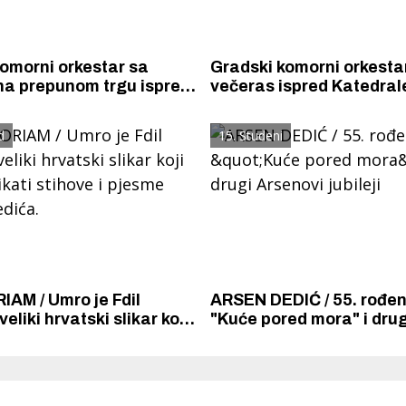
omorni orkestar sa
Gradski komorni orkestar
na prepunom trgu ispred
večeras ispred Katedrale
 i Vijećnice odao još
pjevaju Arsenu u čast
očast Arsenu
d
15. Studeni
AM / Umro je Fdil
ARSEN DEDIĆ / 55. rođe
veliki hrvatski slikar koji
"Kuće pored mora" i drug
likati stihove i pjesme
Arsenovi jubileji
edića.