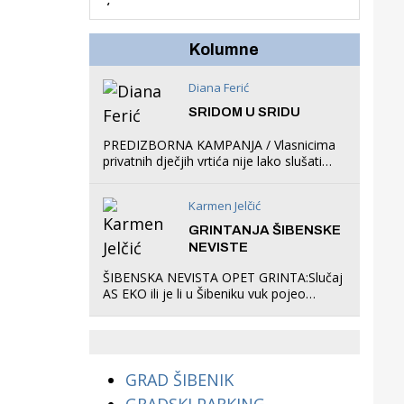
stanovnika, Šibenik
6500, Knin 5300, Drniš
1758, Skradin 625,
Kolumne
Vodice 275...
Diana Ferić
SRIDOM U SRIDU
PREDIZBORNA KAMPANJA / Vlasnicima
privatnih dječjih vrtića nije lako slušati
Restovićeva obećanja jer ispada da to
što oni rade u Šibeniku ne postoji
Karmen Jelčić
GRINTANJA ŠIBENSKE
NEVISTE
ŠIBENSKA NEVISTA OPET GRINTA:Slučaj
AS EKO ili je li u Šibeniku vuk pojeo
magare, a profit ljubav prema
životinjama?
GRAD ŠIBENIK