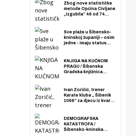
Zbog nove statističke
metode Općina Civljane
„izgubila” 46 od 74
zaposlenika. Do sada je
imala više zaposlenika
nego radno sposobnih
Sve plaže u Šibensko-
osoba među svojih 170
kninskoj županiji – osim
stanovnika.
jedne - imaju status
javno dostupnog
pomorskog dobra u
općoj upotrebi. Pristup
KNJIGA NA KUĆNOM
je slobodan i besplatan
PRAGU / Šibenska
za sve građane i
Gradska knjižnica
posjetitelje.
„Juraj Šižgorić” uvela
besplatnu dostavu
knjiga na kućnu adresu
Ivan Zoričić, trener
električnim biciklom.
Karate kluba „ Šibenik
1066” za djecu iz kvarta
pretvorio svoju garažu
u igraonicu, postavio
ljuljačke i trampolin i
DEMOGRAFSKA
organizirao dječje
KATASTROFA /
ljetno kino.
Šibensko-kninska
županija izgubila 14 000