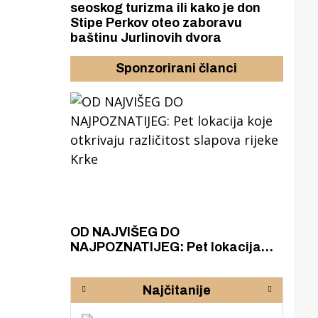
seoskog turizma ili kako je don
Stipe Perkov oteo zaboravu
baštinu Jurlinovih dvora
Sponzorirani članci
azak
OD NAJVIŠEG DO
ZA
zgrađeno
NAJPOZNATIJEG: Pet lokacija
AKA
ru
koje otkrivaju različitost slapova
isku
rijeke Krke
sud
Najčitanije
pod
zaj