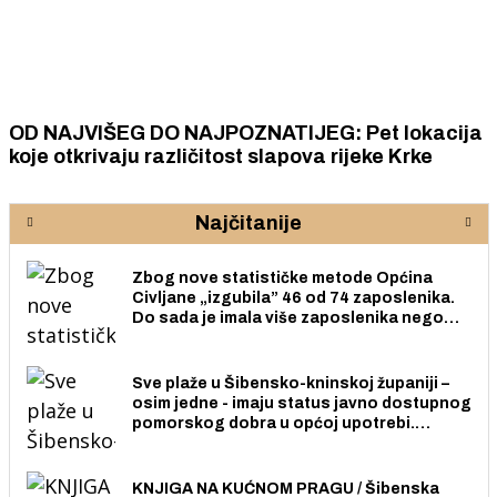
OD NAJVIŠEG DO NAJPOZNATIJEG: Pet lokacija
koje otkrivaju različitost slapova rijeke Krke
Najčitanije
Zbog nove statističke metode Općina
Civljane „izgubila” 46 od 74 zaposlenika.
Do sada je imala više zaposlenika nego
radno sposobnih osoba među svojih 170
stanovnika.
Sve plaže u Šibensko-kninskoj županiji –
osim jedne - imaju status javno dostupnog
pomorskog dobra u općoj upotrebi.
Pristup je slobodan i besplatan za sve
građane i posjetitelje.
KNJIGA NA KUĆNOM PRAGU / Šibenska