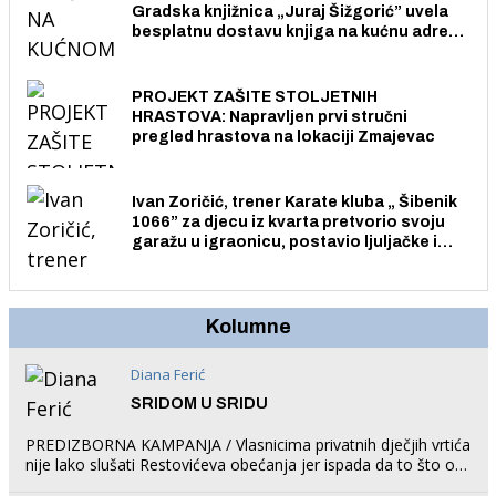
Gradska knjižnica „Juraj Šižgorić” uvela
besplatnu dostavu knjiga na kućnu adresu
električnim biciklom.
PROJEKT ZAŠITE STOLJETNIH
HRASTOVA: Napravljen prvi stručni
pregled hrastova na lokaciji Zmajevac
Ivan Zoričić, trener Karate kluba „ Šibenik
1066” za djecu iz kvarta pretvorio svoju
garažu u igraonicu, postavio ljuljačke i
trampolin i organizirao dječje ljetno kino.
Kolumne
Diana Ferić
SRIDOM U SRIDU
PREDIZBORNA KAMPANJA / Vlasnicima privatnih dječjih vrtića
nije lako slušati Restovićeva obećanja jer ispada da to što oni
rade u Šibeniku ne postoji