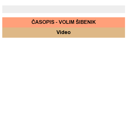
ČASOPIS - VOLIM ŠIBENIK
Video