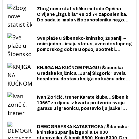
Zbog nove statističke metode Općina
Civljane „izgubila” 46 od 74 zaposlenika.
Do sada je imala više zaposlenika nego
radno sposobnih osoba među svojih 170
stanovnika.
Sve plaže u Šibensko-kninskoj županiji –
osim jedne - imaju status javno dostupnog
pomorskog dobra u općoj upotrebi.
Pristup je slobodan i besplatan za sve
građane i posjetitelje.
KNJIGA NA KUĆNOM PRAGU / Šibenska
Gradska knjižnica „Juraj Šižgorić” uvela
besplatnu dostavu knjiga na kućnu adresu
električnim biciklom.
Ivan Zoričić, trener Karate kluba „ Šibenik
1066” za djecu iz kvarta pretvorio svoju
garažu u igraonicu, postavio ljuljačke i
trampolin i organizirao dječje ljetno kino.
DEMOGRAFSKA KATASTROFA / Šibensko-
kninska županija izgubila 14 000
stanovnika, Šibenik 6500, Knin 5300, Drniš