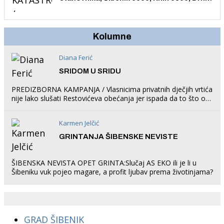
1758, Skradin 625, Vodice 275...
Kolumne
Diana Ferić
SRIDOM U SRIDU
PREDIZBORNA KAMPANJA / Vlasnicima privatnih dječjih vrtića
nije lako slušati Restovićeva obećanja jer ispada da to što oni
rade u Šibeniku ne postoji
Karmen Jelčić
GRINTANJA ŠIBENSKE NEVISTE
ŠIBENSKA NEVISTA OPET GRINTA:Slučaj AS EKO ili je li u
Šibeniku vuk pojeo magare, a profit ljubav prema životinjama?
GRAD ŠIBENIK