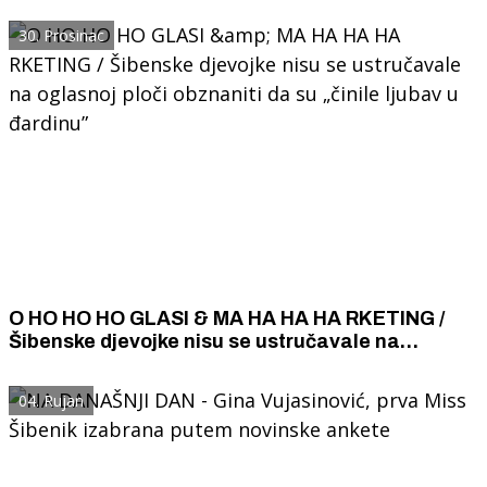
30. Prosinac
O HO HO HO GLASI & MA HA HA HA RKETING /
Šibenske djevojke nisu se ustručavale na
oglasnoj ploči obznaniti da su „činile ljubav u
đardinu”
04. Rujan