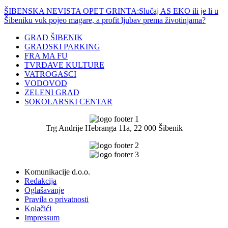
ŠIBENSKA NEVISTA OPET GRINTA:Slučaj AS EKO ili je li u
Šibeniku vuk pojeo magare, a profit ljubav prema životinjama?
GRAD ŠIBENIK
GRADSKI PARKING
FRA MA FU
TVRĐAVE KULTURE
VATROGASCI
VODOVOD
ZELENI GRAD
SOKOLARSKI CENTAR
Trg Andrije Hebranga 11a, 22 000 Šibenik
Komunikacije d.o.o.
Redakcija
Oglašavanje
Pravila o privatnosti
Kolačići
Impressum