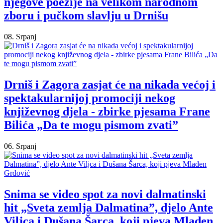
njegove poezije na velikom narodnom
zboru i pučkom slavlju u Drnišu
08. Srpanj
Drniš i Zagora zasjat će na nikada većoj i
spektakularnijoj promociji nekog
književnog djela - zbirke pjesama Frane
Bilića „Da te mogu pismom zvati”
06. Srpanj
Snima se video spot za novi dalmatinski
hit „Sveta zemlja Dalmatina”, djelo Ante
Viljca i Dušana Šarca, koji pjeva Mladen