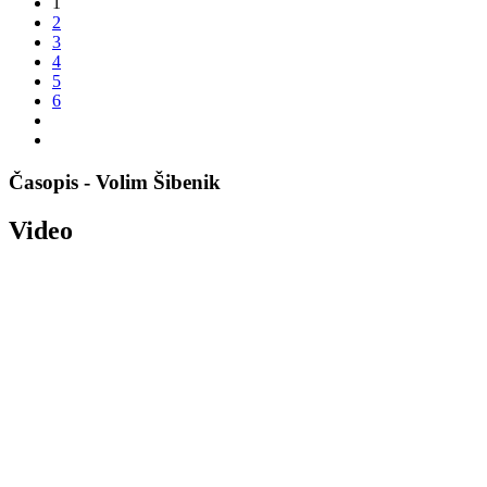
1
2
3
4
5
6
Časopis - Volim Šibenik
Video