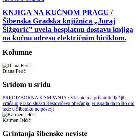
KNJIGA NA KUĆNOM PRAGU /
Šibenska Gradska knjižnica „Juraj
Šižgorić” uvela besplatnu dostavu knjiga
na kućnu adresu električnim biciklom.
Kolumne
Diana Ferić
Sridom u sridu
PREDIZBORNA KAMPANJA / Vlasnicima privatnih dječjih
vrtića nije lako slušati Restovićeva obećanja jer ispada da to što oni
rade u Šibeniku ne postoji
Karmen Jelčić
Grintanja šibenske neviste