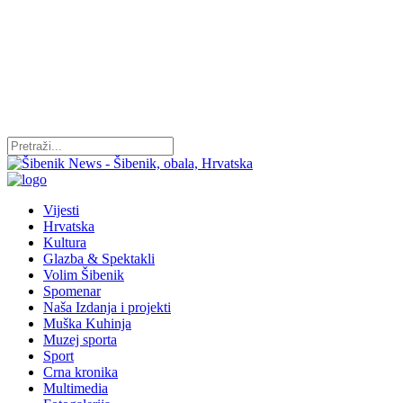
Vijesti
Hrvatska
Kultura
Glazba & Spektakli
Volim Šibenik
Spomenar
Naša Izdanja i projekti
Muška Kuhinja
Muzej sporta
Sport
Crna kronika
Multimedia