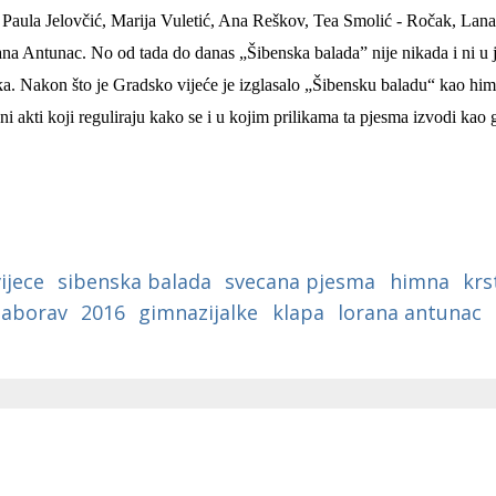
, Paula Jelovčić, Marija Vuletić, Ana Reškov, Tea Smolić - Ročak, Lan
na Antunac.
No od tada do danas „Šibenska balada” nije nikada i ni u 
a. Nakon što je Gradsko vijeće je izglasalo „Šibensku baladu“ kao hi
ni akti koji reguliraju kako se i u kojim prilikama ta pjesma izvodi kao
ijece
sibenska balada
svecana pjesma
himna
krs
zaborav
2016
gimnazijalke
klapa
lorana antunac