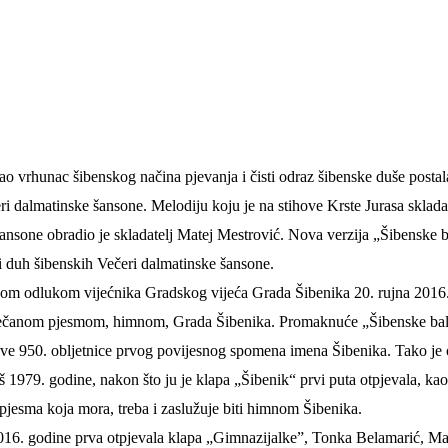
kao
vrhunac šibenskog načina pjevanja i čisti odraz šibenske duše posta
l
eri dalmatinske šansone. Melodiju koju je
na stihove Krste Jurasa
sklad
šansone
obradi
o je skladatelj
Matej Mestrović.
Nova verzija „Šibenske b
ni duh šibenskih Večeri dalmatinske šansone.
snom odlukom vijećnika Gradskog vijeća Grada Šibenika 20. rujna 2016
večanom pjesmom, himnom, Grada Šibenika. Promaknuće „Šibenske bal
 Krke iz prve ruke -
Šibenik spreman za dol
ostel Titius u
električnih autobusa: i
ve 950. obljetnice prvog povijesnog spomena imena Šibenika. Tako je 
NP Krka u
12 punionica na kolodvo
š
1979. godine, nakon što ju je klapa „Šibenik“ prvi puta otpjevala,
kao
a
pjesma koja mora, treba i zaslužuje biti himnom Šibenika.
16. godine prva otpjevala klapa „Gimnazijalke”,
T
onka Belamarić, Mar