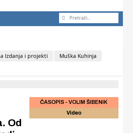
a Izdanja i projekti
Muška Kuhinja
ČASOPIS - VOLIM ŠIBENIK
Video
a. Od