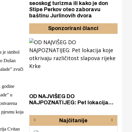
seoskog turizma ili kako je don
Stipe Perkov oteo zaboravu
baštinu Jurlinovih dvora
Sponzorirani članci
a je simbol
ao Dušan
alade” zvuči
. godine
ade” u
azak
OD NAJVIŠEG DO
ZA
zgrađeno
NAJPOZNATIJEG: Pet lokacija
AKA
ostvarena
ru
koje otkrivaju različitost slapova
isku
 pjesmu koja
rijeke Krke
sud
Najčitanije
pod
zaj
ija Cvitan