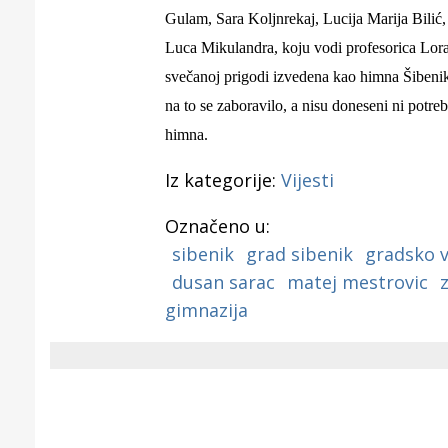
Gulam, Sara Koljnrekaj, Lucija Marija Bilić
Luca Mikulandra
, koju vodi profesorica
Lora
svečanoj prigodi izvedena kao himna Šibenik
na to se zaboravilo, a nisu doneseni ni potreb
himna.
Iz kategorije:
Vijesti
Označeno u:
sibenik
grad sibenik
gradsko v
dusan sarac
matej mestrovic
gimnazija