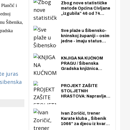
Zbog nove statističke
a Plančić
i
metode Općina Civljane
jednoj
„izgubila” 46 od 74
zaposlenika. Do sada je
mnu Šibenika,
imala više zaposlenika
nego radno sposobnih
 gradska
Sve plaže u Šibensko-
osoba među svojih 170
kninskoj županiji – osim
stanovnika.
jedne - imaju status
javno dostupnog
pomorskog dobra u
općoj upotrebi. Pristup
KNJIGA NA KUĆNOM
je slobodan i besplatan
PRAGU / Šibenska
za sve građane i
Gradska knjižnica
te juras
posjetitelje.
„Juraj Šižgorić” uvela
besplatnu dostavu
sibenska
knjiga na kućnu adresu
PROJEKT ZAŠITE
električnim biciklom.
STOLJETNIH
HRASTOVA: Napravljen
prvi stručni pregled
hrastova na lokaciji
Zmajevac
Ivan Zoričić, trener
Karate kluba „ Šibenik
1066” za djecu iz kvarta
pretvorio svoju garažu