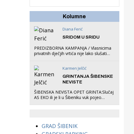
u igraonicu, postavio
ljuljačke i trampolin i
organizirao dječje
Kolumne
ljetno kino.
Diana Ferić
SRIDOM U SRIDU
PREDIZBORNA KAMPANJA / Vlasnicima
privatnih dječjih vrtića nije lako slušati
Restovićeva obećanja jer ispada da to
što oni rade u Šibeniku ne postoji
Karmen Jelčić
GRINTANJA ŠIBENSKE
NEVISTE
ŠIBENSKA NEVISTA OPET GRINTA:Slučaj
AS EKO ili je li u Šibeniku vuk pojeo
magare, a profit ljubav prema
životinjama?
GRAD ŠIBENIK