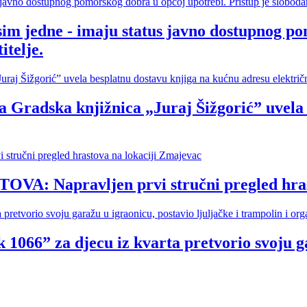
sim jedne - imaju status javno dostupnog po
itelje.
ska knjižnica „Juraj Šižgorić” uvela be
Napravljen prvi stručni pregled hrasto
 1066” za djecu iz kvarta pretvorio svoju ga