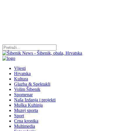
Vijesti
Hrvatska
Kultura
Glazba & Spektakli
Volim Šibenik
Spomenar
Naša Izdanja i projekti
Muška Kuhinja
Muzej sporta
Sport
Crna kronika
Multimedia