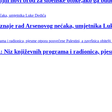
nijin novi brod za šibenske otoke,ako ga bu
oznaje rad Arsenovog nećaka, umjetnika Lu
jiževnih programa i radionica, pjesme o