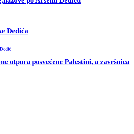
de,nazove po Arsenu Dediću
ke Dedića
tpora posvećene Palestini, a završnica