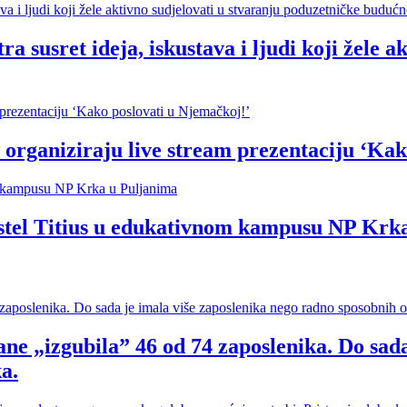
t ideja, iskustava i ljudi koji žele akti
organiziraju live stream prezentaciju ‘Kak
hostel Titius u edukativnom kampusu NP Krk
ne „izgubila” 46 od 74 zaposlenika. Do sada
a.