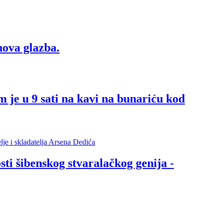
ova glazba.
e u 9 sati na kavi na bunariću kod
ti šibenskog stvaralačkog genija -