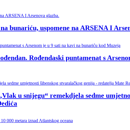
 na bunariću, uspomene na ARSENA I Arsen
endan. Rođendaski puntamenat s Arsenom j
 „Vlak u snijegu“ remekdjela sedme umjetnos
Dedića