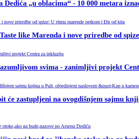
Dedića „u oblacima“ - 10 000 metara izna
te like Marenda i nove priredbe od spize
razumljivom svima - zanimljivi projekt Cent
i bit će zastupljeni na ovogdišnjem sajmu kn