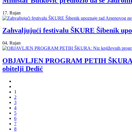
Ministar Butković predložio da se Jadroli
17. Rujan
Zahvaljujući festivalu ŠKURE Šibenik up
04. Rujan
OBJAVLJEN PROGRAM PETIH ŠKURA: Niz kn
obitelji Dedić
1
2
3
4
5
6
7
8