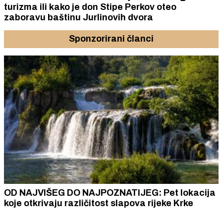
turizma ili kako je don Stipe Perkov oteo
zaboravu baštinu Jurlinovih dvora
Sponzorirani članci
OD NAJVIŠEG DO NAJPOZNATIJEG: Pet lokacija
koje otkrivaju različitost slapova rijeke Krke