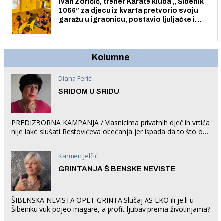
Ivan Zoričić, trener Karate kluba „ Šibenik
1066” za djecu iz kvarta pretvorio svoju
garažu u igraonicu, postavio ljuljačke i
trampolin i organizirao dječje ljetno kino.
Kolumne
Diana Ferić
SRIDOM U SRIDU
PREDIZBORNA KAMPANJA / Vlasnicima privatnih dječjih vrtića
nije lako slušati Restovićeva obećanja jer ispada da to što oni
rade u Šibeniku ne postoji
Karmen Jelčić
GRINTANJA ŠIBENSKE NEVISTE
ŠIBENSKA NEVISTA OPET GRINTA:Slučaj AS EKO ili je li u
Šibeniku vuk pojeo magare, a profit ljubav prema životinjama?