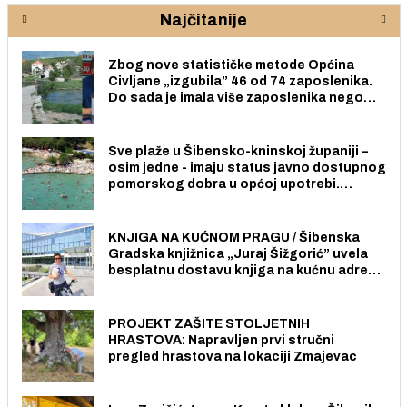
Najčitanije
Zbog nove statističke metode Općina
Civljane „izgubila” 46 od 74 zaposlenika.
Do sada je imala više zaposlenika nego
radno sposobnih osoba među svojih 170
stanovnika.
Sve plaže u Šibensko-kninskoj županiji –
osim jedne - imaju status javno dostupnog
pomorskog dobra u općoj upotrebi.
Pristup je slobodan i besplatan za sve
građane i posjetitelje.
KNJIGA NA KUĆNOM PRAGU / Šibenska
Gradska knjižnica „Juraj Šižgorić” uvela
besplatnu dostavu knjiga na kućnu adresu
električnim biciklom.
PROJEKT ZAŠITE STOLJETNIH
HRASTOVA: Napravljen prvi stručni
pregled hrastova na lokaciji Zmajevac