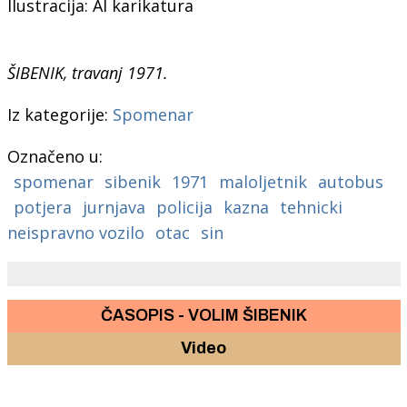
Ilustracija: AI karikatura
ŠIBENIK, travanj 1971.
Iz kategorije:
Spomenar
Označeno u:
spomenar
sibenik
1971
maloljetnik
autobus
potjera
jurnjava
policija
kazna
tehnicki
neispravno vozilo
otac
sin
ČASOPIS - VOLIM ŠIBENIK
Video