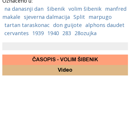
Označeno u:
na danasnji dan
šibenik
volim šibenik
manfred
makale
sjeverna dalmacija
Split
marpugo
tartan taraskonac
don guijote
alphons daudet
cervantes
1939
1940
283
28ozujka
ČASOPIS - VOLIM ŠIBENIK
Video