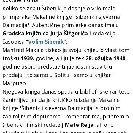
Koliko se zna u Šibenik je dospjelo vrlo malo
primjeraka Makaline knjige "Šibenik i sjeverna
Dalmacija". Autentične primjerke danas imaju
Gradska knjižnica Jurja Šižgorića
i redakcija
časopisa "
Volim Šibenik
".
Manfred Makale tiskao je svoju knjigu o vlastitom
trošku
1939.
godine, ali ju je tek
28. ožujka 1940.
godine uspio predstaviti javnosti i staviti u
prodaju i to samo u Splitu i samo u knjižari
Marpugo.
Njegova knjiga danas spada u bibliofilske raritete.
Zanimljivo jer da je kritičko reizdanje Makalne
knjige "Šibenik i sjeverna Dalmacija" s brojnim
zanimljivim dopunama i komentarima, pripremio
šibenski filmski redatelj
Mate Relja
, ali ono
nikada nije objavljeno i do danas je sačuvano tek