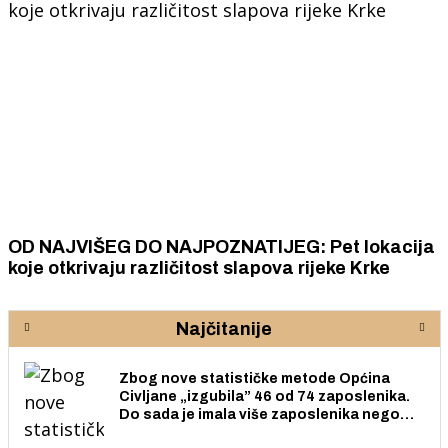
OD NAJVIŠEG DO NAJPOZNATIJEG: Pet lokacija
koje otkrivaju različitost slapova rijeke Krke
Najčitanije
Zbog nove statističke metode Općina
Civljane „izgubila” 46 od 74 zaposlenika.
Do sada je imala više zaposlenika nego
radno sposobnih osoba među svojih 170