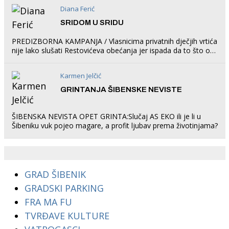
Diana Ferić
SRIDOM U SRIDU
PREDIZBORNA KAMPANJA / Vlasnicima privatnih dječjih vrtića
nije lako slušati Restovićeva obećanja jer ispada da to što oni
rade u Šibeniku ne postoji
Karmen Jelčić
GRINTANJA ŠIBENSKE NEVISTE
ŠIBENSKA NEVISTA OPET GRINTA:Slučaj AS EKO ili je li u
Šibeniku vuk pojeo magare, a profit ljubav prema životinjama?
GRAD ŠIBENIK
GRADSKI PARKING
FRA MA FU
TVRĐAVE KULTURE