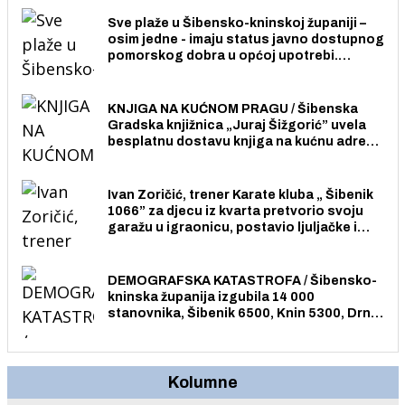
stanovnika.
Sve plaže u Šibensko-kninskoj županiji –
osim jedne - imaju status javno dostupnog
pomorskog dobra u općoj upotrebi.
Pristup je slobodan i besplatan za sve
građane i posjetitelje.
KNJIGA NA KUĆNOM PRAGU / Šibenska
Gradska knjižnica „Juraj Šižgorić” uvela
besplatnu dostavu knjiga na kućnu adresu
električnim biciklom.
Ivan Zoričić, trener Karate kluba „ Šibenik
1066” za djecu iz kvarta pretvorio svoju
garažu u igraonicu, postavio ljuljačke i
trampolin i organizirao dječje ljetno kino.
DEMOGRAFSKA KATASTROFA / Šibensko-
kninska županija izgubila 14 000
stanovnika, Šibenik 6500, Knin 5300, Drniš
1758, Skradin 625, Vodice 275...
Kolumne