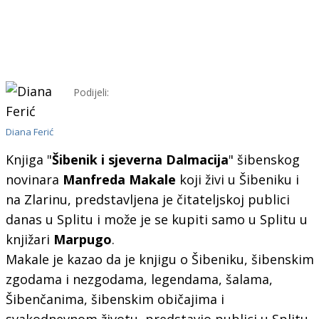
Podijeli:
Diana Ferić
Knjiga "
Šibenik i sjeverna Dalmacija
" šibenskog
novinara
Manfreda Makale
koji živi u Šibeniku i
na Zlarinu, predstavljena je čitateljskoj publici
danas u Splitu i može je se kupiti samo u Splitu u
knjižari
Marpugo
.
Makale je kazao da je knjigu o Šibeniku, šibenskim
zgodama i nezgodama, legendama, šalama,
Šibenčanima, šibenskim običajima i
svakodnevnom životu, predstavio publici u Splitu