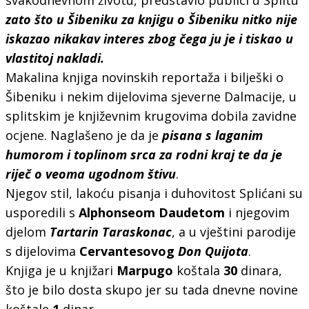
zato što u Šibeniku za knjigu o Šibeniku nitko nije
iskazao nikakav interes zbog čega ju je i tiskao u
vlastitoj nakladi.
Makalina knjiga novinskih reportaža i bilješki o
Šibeniku i nekim dijelovima sjeverne Dalmacije, u
splitskim je književnim krugovima dobila zavidne
ocjene. Naglašeno je da je
pisana s laganim
humorom i toplinom srca za rodni kraj te da je
riječ o veoma ugodnom štivu
.
Njegov stil, lakoću pisanja i duhovitost Splićani su
usporedili s
Alphonseom Daudetom
i njegovim
djelom
Tartarin Taraskonac
, a u vještini parodije
s dijelovima
Cervantesovog
Don Quijota
.
Knjiga je u knjižari
Marpugo
koštala
30
dinara,
što je bilo dosta skupo jer su tada dnevne novine
koštale
1
dinar.