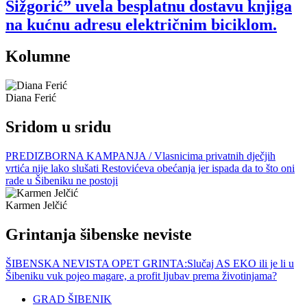
Šižgorić” uvela besplatnu dostavu knjiga
na kućnu adresu električnim biciklom.
Kolumne
Diana Ferić
Sridom u sridu
PREDIZBORNA KAMPANJA / Vlasnicima privatnih dječjih
vrtića nije lako slušati Restovićeva obećanja jer ispada da to što oni
rade u Šibeniku ne postoji
Karmen Jelčić
Grintanja šibenske neviste
ŠIBENSKA NEVISTA OPET GRINTA:Slučaj AS EKO ili je li u
Šibeniku vuk pojeo magare, a profit ljubav prema životinjama?
GRAD ŠIBENIK