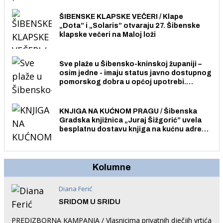
ŠIBENSKE KLAPSKE VEČERI / Klape
„Dota” i „Solaris” otvaraju 27. Šibenske
klapske večeri na Maloj loži
Sve plaže u Šibensko-kninskoj županiji –
osim jedne - imaju status javno dostupnog
pomorskog dobra u općoj upotrebi.
Pristup je slobodan i besplatan za sve
građane i posjetitelje.
KNJIGA NA KUĆNOM PRAGU / Šibenska
Gradska knjižnica „Juraj Šižgorić” uvela
besplatnu dostavu knjiga na kućnu adresu
električnim biciklom.
Kolumne
Diana Ferić
SRIDOM U SRIDU
PREDIZBORNA KAMPANJA / Vlasnicima privatnih dječjih vrtića