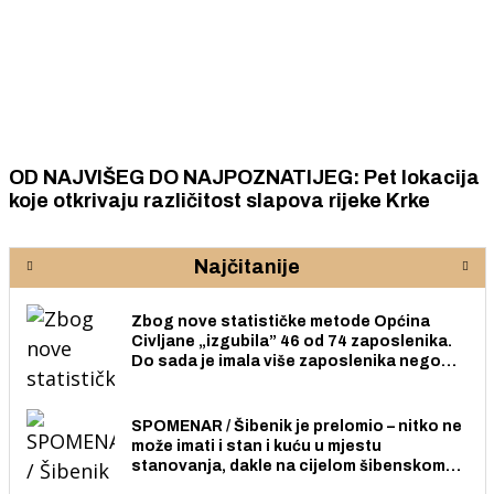
OD NAJVIŠEG DO NAJPOZNATIJEG: Pet lokacija
koje otkrivaju različitost slapova rijeke Krke
Najčitanije
Zbog nove statističke metode Općina
Civljane „izgubila” 46 od 74 zaposlenika.
Do sada je imala više zaposlenika nego
radno sposobnih osoba među svojih 170
stanovnika.
SPOMENAR / Šibenik je prelomio – nitko ne
može imati i stan i kuću u mjestu
stanovanja, dakle na cijelom šibenskom
području pa ni na Jadriji.