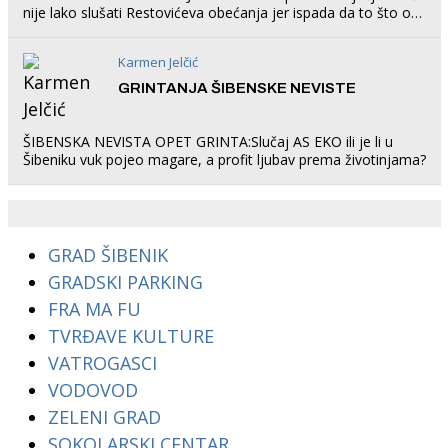
nije lako slušati Restovićeva obećanja jer ispada da to što oni
rade u Šibeniku ne postoji
Karmen Jelčić
GRINTANJA ŠIBENSKE NEVISTE
ŠIBENSKA NEVISTA OPET GRINTA:Slučaj AS EKO ili je li u
Šibeniku vuk pojeo magare, a profit ljubav prema životinjama?
GRAD ŠIBENIK
GRADSKI PARKING
FRA MA FU
TVRĐAVE KULTURE
VATROGASCI
VODOVOD
ZELENI GRAD
SOKOLARSKI CENTAR