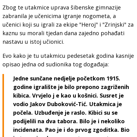
Zbog te utakmice uprava šibenske gimnazije
zabranila je učenicima igranje nogometa, a
učenici koji su igrali za ekipe "Heroj" i "Zrinjski" za
kaznu su morali tjedan dana zajedno pohađati
nastavu u istoj učionici.
Evo kako je tu utakmicu pedesetak godina kasnije
opisao jedna od sudionika tog događaja:
Jedne sunčane nedjelje početkom 1915.
godine igralište je bilo prepono zagriženih
kibica. Vrvjelo j e kao u košnici. Susret je
vodio Jakov Duboković-Tić. Utakmica je
počela. Uzbuđenje je raslo. Kibici
su
se
podijelili na dva tabora. Bilo je i nekoliko
incidenata. Pao je i do prvog zgoditka. Bio