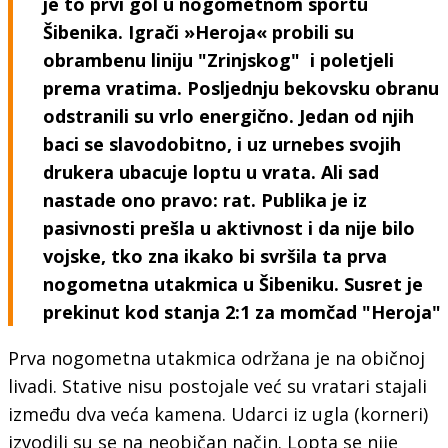
je to prvi gol u nogometnom spor­tu
Šibenika. Igrači »Heroja« probili su
obrambenu liniju "Zrinj­skog" i poletjeli
prema vratima. Posljednju bekovsku obranu
odstranili su vrlo energično. Jedan od njih
baci se slavodobitno, i uz urnebes svojih
drukera ubacuje loptu u vrata. Ali sad
nastade ono pravo: rat. Publika je iz
pasivnosti prešla u aktivnost i da nije bilo
vojske, tko zna ikako bi svršila ta prva
nogometna utakmica u Šibeniku. Susret je
prekinut kod stanja 2:1 za momčad "Heroja"
Prva nogometna utakmica održana je na običnoj
livadi. Stative nisu postojale već su vratari stajali
između dva veća kamena. Udarci iz ugla (korneri)
izvodili su se na neobičan način. Lopta se nije