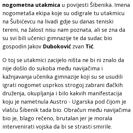
nogometna utakmica
u povijesti Šibenika. Imena
nogometaša ekipa koje su odigrale tu utakmicu
na Šubićevcu na livadi gdje su danas teniski
tereni, na žalost nisu nam poznata, ali se zna da
su svi bili učenici gimnazije te da sudac bio
gospodin Jakov
Duboković
zvan
Tić
.
O toj se utakmici zacijelo ništa ne bi ni znalo da
nije došlo do sukoba među navijačima i
kažnjavanja učenika gimnazije koji su se usudili
igrati nogomet usprkos strogoj zabrani đačkih
druženja, okupljanja i bilo kakvih manifestacija
koju je nametnula Austro - Ugarska pod čijom je
vlašću Šibenik tada bio. Obračun među navijačima
bio je, blago rečeno, brutalan jer je morala
intervenirati vojska da bi se strasti smirile.