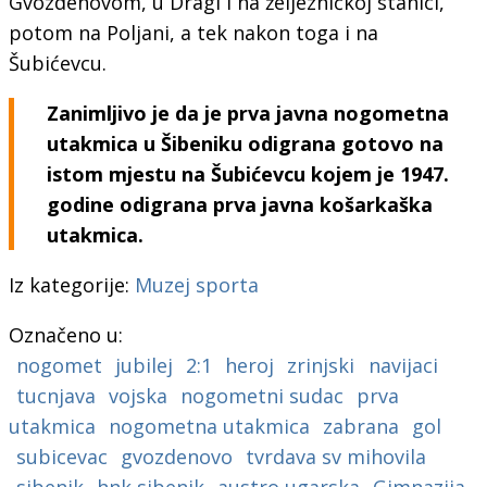
Gvozdenovom, u Dragi i na željezničkoj stanici,
potom na Poljani, a tek nakon toga i na
Šubićevcu.
Zanimljivo je da je prva javna nogometna
utakmica u Šibeniku odigrana gotovo na
istom mjestu na Šubićevcu kojem je 1947.
godine odigrana prva javna košarkaška
utakmica.
Iz kategorije:
Muzej sporta
Označeno u:
nogomet
jubilej
2:1
heroj
zrinjski
navijaci
tucnjava
vojska
nogometni sudac
prva
utakmica
nogometna utakmica
zabrana
gol
subicevac
gvozdenovo
tvrdava sv mihovila
sibenik
hnk sibenik
austro ugarska
Gimnazija