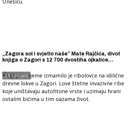
„Zagora sol i svjetlo naše” Mate Rajčića, divot
knjiga o Zagori s 12 700 dvostiha ojkalice
predstavljena na velikom zagoranskom skupu u
Unešiću.
13. Listopad