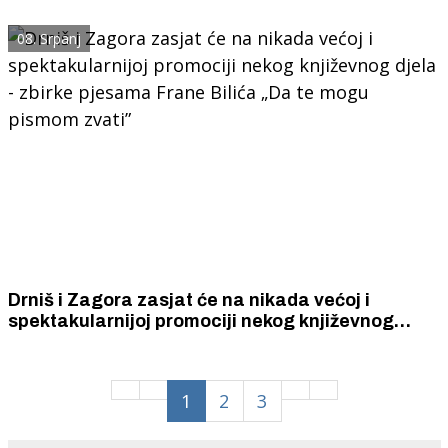
narodnom zboru i pučkom slavlju u Drnišu
08. Srpanj
Drniš i Zagora zasjat će na nikada većoj i
spektakularnijoj promociji nekog književnog
djela - zbirke pjesama Frane Bilića „Da te mogu
pismom zvati”
1
2
3