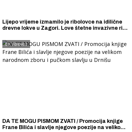
Lijepo vrijeme izmamilo je ribolovce na idilične
drevne lokve u Zagori. Love štetne invazivne ribe
koje uništavaju autohtone vrste i uzimaju hrani
ostalim bićima u tim oazama život.
03. Kolovoz
DA TE MOGU PISMOM ZVATI / Promocija knjige
Frane Bilića i slavlje njegove poezije na velikom