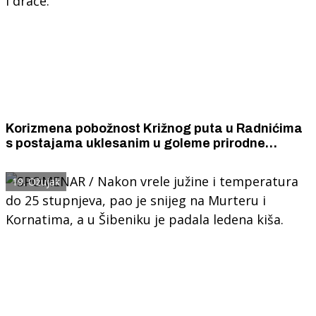
Korizmena pobožnost Križnog puta u Radnićima
s postajama uklesanim u goleme prirodne
kamene blokove u srcu Zagore, usred krša,
makije i drače.
19. Ožujak