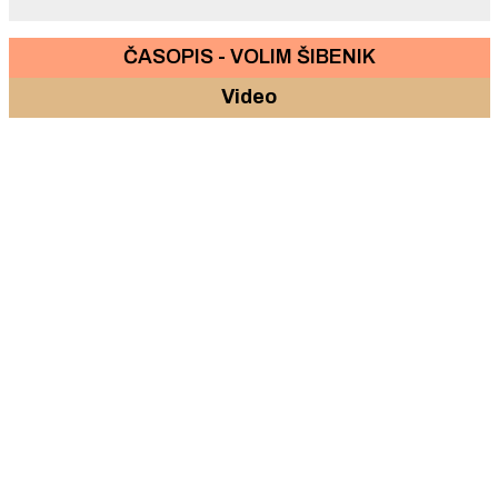
ČASOPIS - VOLIM ŠIBENIK
Video