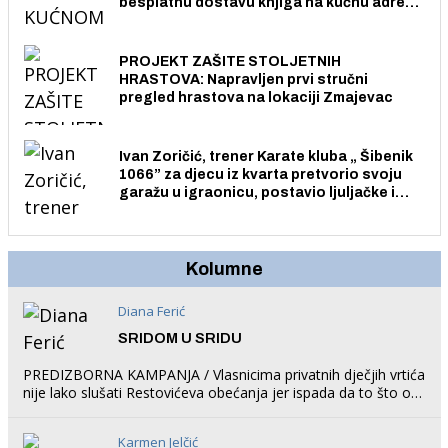
besplatnu dostavu knjiga na kućnu adresu
električnim biciklom.
PROJEKT ZAŠITE STOLJETNIH
HRASTOVA: Napravljen prvi stručni
pregled hrastova na lokaciji Zmajevac
Ivan Zoričić, trener Karate kluba „ Šibenik
1066” za djecu iz kvarta pretvorio svoju
garažu u igraonicu, postavio ljuljačke i
trampolin i organizirao dječje ljetno kino.
Kolumne
Diana Ferić
SRIDOM U SRIDU
PREDIZBORNA KAMPANJA / Vlasnicima privatnih dječjih vrtića
nije lako slušati Restovićeva obećanja jer ispada da to što oni
rade u Šibeniku ne postoji
Karmen Jelčić