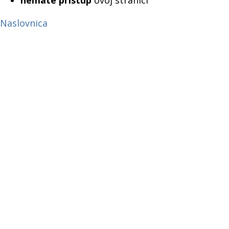
nemate pristup
ovoj stranici
Naslovnica