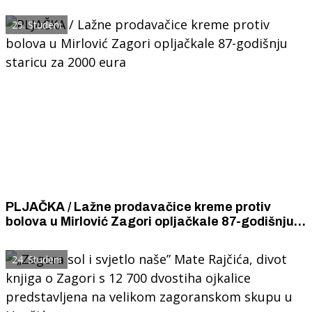
Lici je zbog snježnog nevremena više od 1600
kućanstava ostalo bez struje.
25. Studeni
PLJAČKA / Lažne prodavačice kreme protiv
bolova u Mirlović Zagori opljačkale 87-godišnju
staricu za 2000 eura
24. Studeni