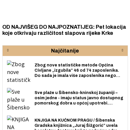
OD NAJVIŠEG DO NAJPOZNATIJEG: Pet lokacija
koje otkrivaju različitost slapova rijeke Krke
Najčitanije
Zbog nove statističke metode Općina
Civljane „izgubila” 46 od 74 zaposlenika.
Do sada je imala više zaposlenika nego
radno sposobnih osoba među svojih 170
stanovnika.
Sve plaže u Šibensko-kninskoj županiji –
osim jedne - imaju status javno dostupnog
pomorskog dobra u općoj upotrebi.
Pristup je slobodan i besplatan za sve
građane i posjetitelje.
KNJIGA NA KUĆNOM PRAGU / Šibenska
Gradska knjižnica „Juraj Šižgorić” uvela