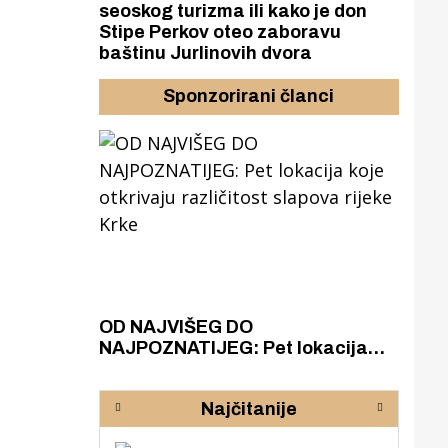
seoskog turizma ili kako je don
Stipe Perkov oteo zaboravu
baštinu Jurlinovih dvora
Sponzorirani članci
azak
OD NAJVIŠEG DO
ZA
zgrađeno
NAJPOZNATIJEG: Pet lokacija
AKA
ru
koje otkrivaju različitost slapova
isku
rijeke Krke
sud
Najčitanije
pod
zaj