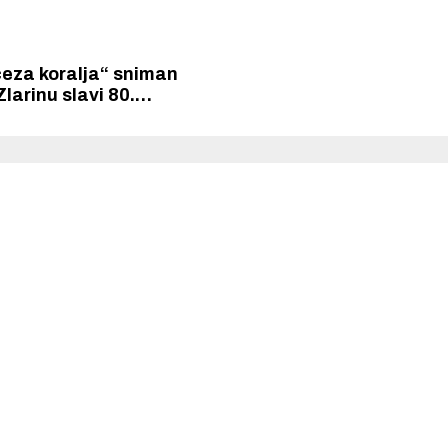
ceza koralja“ sniman
Zlarinu slavi 80.
 na Pulskom festivalu