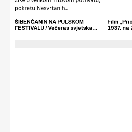
ŠIBENČANIN NA PULSKOM
Film „Pri
FESTIVALU / Večeras svjetska
1937. na 
premijera dokumentarnog filma
rođendan
"Galeb" Ivana Živković Žike o
velikom Titovom pothvatu,
pokretu Nesvrtanih...