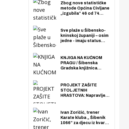
Zbog nove statističke
metode Općina Civljane
„izgubila” 46 od 74
zaposlenika. Do sada je
imala više zaposlenika
nego radno sposobnih
Sve plaže u Šibensko-
osoba među svojih 170
kninskoj županiji – osim
stanovnika.
jedne - imaju status
javno dostupnog
pomorskog dobra u
općoj upotrebi. Pristup
KNJIGA NA KUĆNOM
je slobodan i besplatan
PRAGU / Šibenska
za sve građane i
Gradska knjižnica
posjetitelje.
„Juraj Šižgorić” uvela
besplatnu dostavu
knjiga na kućnu adresu
PROJEKT ZAŠITE
električnim biciklom.
STOLJETNIH
HRASTOVA: Napravljen
prvi stručni pregled
hrastova na lokaciji
Zmajevac
Ivan Zoričić, trener
Karate kluba „ Šibenik
1066” za djecu iz kvarta
pretvorio svoju garažu