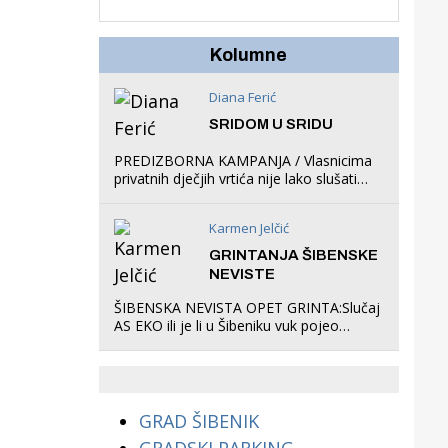
u igraonicu, postavio
ljuljačke i trampolin i
organizirao dječje
Kolumne
ljetno kino.
Diana Ferić
SRIDOM U SRIDU
PREDIZBORNA KAMPANJA / Vlasnicima
privatnih dječjih vrtića nije lako slušati
Restovićeva obećanja jer ispada da to
što oni rade u Šibeniku ne postoji
Karmen Jelčić
GRINTANJA ŠIBENSKE
NEVISTE
ŠIBENSKA NEVISTA OPET GRINTA:Slučaj
AS EKO ili je li u Šibeniku vuk pojeo
magare, a profit ljubav prema
životinjama?
GRAD ŠIBENIK