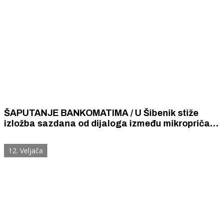
ŠAPUTANJE BANKOMATIMA / U Šibenik stiže
izložba sazdana od dijaloga između mikropriča i
grafika nastala prema pričama „Šaptanje
bankomatima i druge nježnosti“
12. Veljača