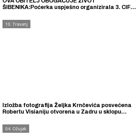
OVA OBITELJ OBOGAĆUJE ŽIVOT
ŠIBENIKA:Poćerka uspješno organizirala 3. CIFF,
supruga priprema nove Večeri šansone, a Nick
Kačić otvorio izložbu svojih skulptura
10. Travanj
Izložba fotografija Željka Krnčevića posvećena
Robertu Visianiju otvorena u Zadru u sklopu
manifestacija "Flora dalmatica"
04. Ožujak