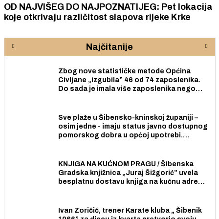
OD NAJVIŠEG DO NAJPOZNATIJEG: Pet lokacija
koje otkrivaju različitost slapova rijeke Krke
Najčitanije
Zbog nove statističke metode Općina
Civljane „izgubila” 46 od 74 zaposlenika.
Do sada je imala više zaposlenika nego
radno sposobnih osoba među svojih 170
stanovnika.
Sve plaže u Šibensko-kninskoj županiji –
osim jedne - imaju status javno dostupnog
pomorskog dobra u općoj upotrebi.
Pristup je slobodan i besplatan za sve
građane i posjetitelje.
KNJIGA NA KUĆNOM PRAGU / Šibenska
Gradska knjižnica „Juraj Šižgorić” uvela
besplatnu dostavu knjiga na kućnu adresu
električnim biciklom.
Ivan Zoričić, trener Karate kluba „ Šibenik