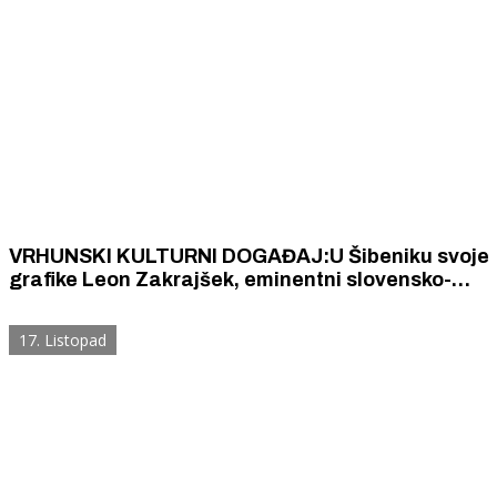
VRHUNSKI KULTURNI DOGAĐAJ:U Šibeniku svoje
grafike Leon Zakrajšek, eminentni slovensko-
hrvatsko-japanski umjetnik s bogatom
međunarodnom karijerom
17. Listopad