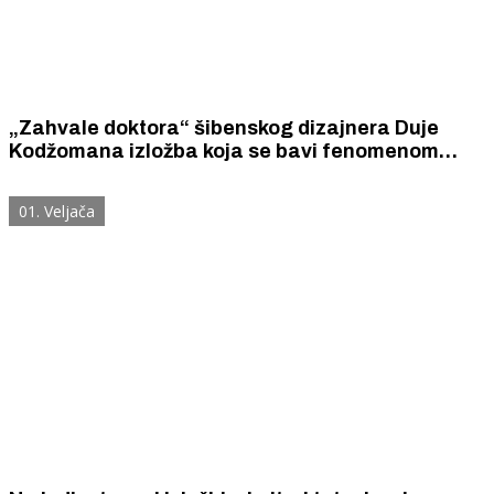
„Zahvale doktora“ šibenskog dizajnera Duje
Kodžomana izložba koja se bavi fenomenom
zahvala u strogim znanstvenim doktorskim
disertacijama na kojima si autori dopuštaju
01. Veljača
emocije.