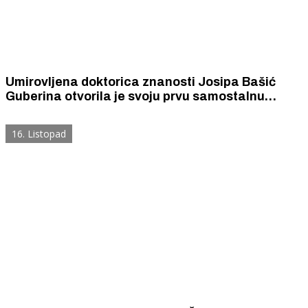
Umirovljena doktorica znanosti Josipa Bašić
Guberina otvorila je svoju prvu samostalnu
izložbu koja je posvećena Šibeniku
16. Listopad