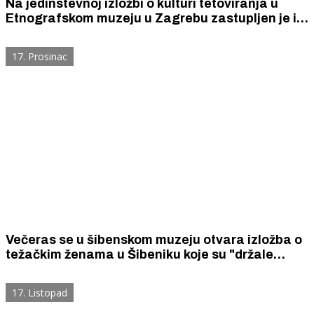
Na jedinstevnoj izložbi o kulturi tetoviranja u
Etnografskom muzeju u Zagrebu zastupljen je i
Šibenčanin Ninoslav Zelenović Zele
17. Prosinac
Večeras se u šibenskom muzeju otvara izložba o
težačkim ženama u Šibeniku koje su "držale
cijelu familiju"
17. Listopad