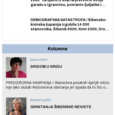
1066” za djecu iz kvarta pretvorio svoju
garažu u igraonicu, postavio ljuljačke i
trampolin i organizirao dječje ljetno kino.
DEMOGRAFSKA KATASTROFA / Šibensko-
kninska županija izgubila 14 000
stanovnika, Šibenik 6500, Knin 5300, Drniš
1758, Skradin 625, Vodice 275...
Kolumne
Diana Ferić
SRIDOM U SRIDU
PREDIZBORNA KAMPANJA / Vlasnicima privatnih dječjih vrtića
nije lako slušati Restovićeva obećanja jer ispada da to što oni
rade u Šibeniku ne postoji
Karmen Jelčić
GRINTANJA ŠIBENSKE NEVISTE