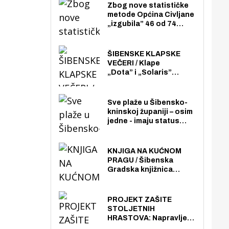
Zbog nove statističke
metode Općina Civljane
„izgubila” 46 od 74
zaposlenika. Do sada je
imala više zaposlenika
nego radno sposobnih
ŠIBENSKE KLAPSKE
osoba među svojih 170
VEČERI / Klape
stanovnika.
„Dota” i „Solaris”
otvaraju 27. Šibenske
klapske večeri na Maloj
loži
Sve plaže u Šibensko-
kninskoj županiji – osim
jedne - imaju status
javno dostupnog
pomorskog dobra u
općoj upotrebi. Pristup
KNJIGA NA KUĆNOM
je slobodan i besplatan
PRAGU / Šibenska
za sve građane i
Gradska knjižnica
posjetitelje.
„Juraj Šižgorić” uvela
besplatnu dostavu
knjiga na kućnu adresu
PROJEKT ZAŠITE
električnim biciklom.
STOLJETNIH
HRASTOVA: Napravljen
prvi stručni pregled