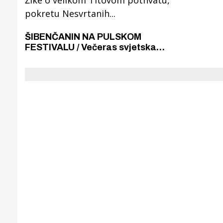
ŠIBENČANIN NA PULSKOM
FESTIVALU / Večeras svjetska
premijera dokumentarnog filma
"Galeb" Ivana Živković Žike o
velikom Titovom pothvatu,
pokretu Nesvrtanih...