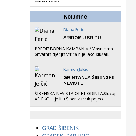
hrastova na lokaciji
Zmajevac
Kolumne
Diana Ferić
SRIDOM U SRIDU
PREDIZBORNA KAMPANJA / Vlasnicima
privatnih dječjih vrtića nije lako slušati
Restovićeva obećanja jer ispada da to
što oni rade u Šibeniku ne postoji
Karmen Jelčić
GRINTANJA ŠIBENSKE
NEVISTE
ŠIBENSKA NEVISTA OPET GRINTA:Slučaj
AS EKO ili je li u Šibeniku vuk pojeo
magare, a profit ljubav prema
životinjama?
GRAD ŠIBENIK