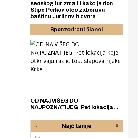
seoskog turizma ili kako je don
Stipe Perkov oteo zaboravu
baštinu Jurlinovih dvora
Sponzorirani članci
azak
OD NAJVIŠEG DO
ZA
zgrađeno
NAJPOZNATIJEG: Pet lokacija
AKA
ru
koje otkrivaju različitost slapova
isku
rijeke Krke
sud
Najčitanije
pod
zaj