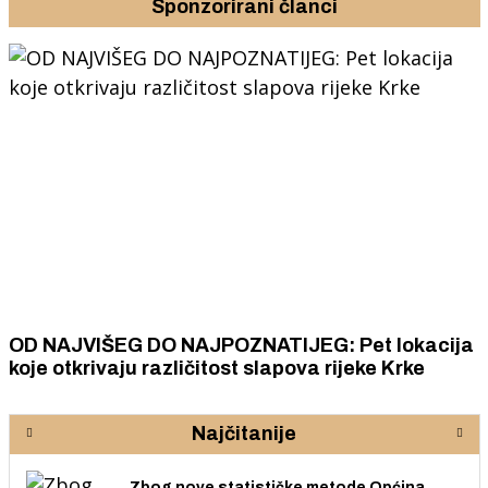
Sponzorirani članci
OD NAJVIŠEG DO NAJPOZNATIJEG: Pet lokacija
koje otkrivaju različitost slapova rijeke Krke
Najčitanije
Zbog nove statističke metode Općina