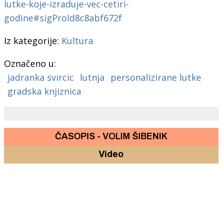
lutke-koje-izraduje-vec-cetiri-
godine#sigProId8c8abf672f
Iz kategorije:
Kultura
Označeno u:
jadranka svircic
lutnja
personalizirane lutke
gradska knjiznica
ČASOPIS - VOLIM ŠIBENIK
Video