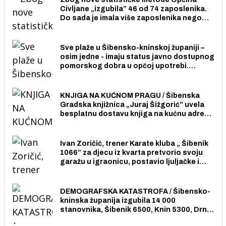
Civljane „izgubila” 46 od 74 zaposlenika.
Do sada je imala više zaposlenika nego
radno sposobnih osoba među svojih 170
stanovnika.
Sve plaže u Šibensko-kninskoj županiji –
osim jedne - imaju status javno dostupnog
pomorskog dobra u općoj upotrebi.
Pristup je slobodan i besplatan za sve
građane i posjetitelje.
KNJIGA NA KUĆNOM PRAGU / Šibenska
Gradska knjižnica „Juraj Šižgorić” uvela
besplatnu dostavu knjiga na kućnu adresu
električnim biciklom.
Ivan Zoričić, trener Karate kluba „ Šibenik
1066” za djecu iz kvarta pretvorio svoju
garažu u igraonicu, postavio ljuljačke i
trampolin i organizirao dječje ljetno kino.
DEMOGRAFSKA KATASTROFA / Šibensko-
kninska županija izgubila 14 000
stanovnika, Šibenik 6500, Knin 5300, Drniš
1758, Skradin 625, Vodice 275...