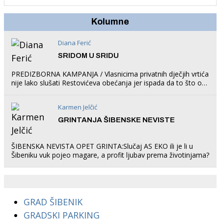
Kolumne
Diana Ferić
SRIDOM U SRIDU
PREDIZBORNA KAMPANJA / Vlasnicima privatnih dječjih vrtića
nije lako slušati Restovićeva obećanja jer ispada da to što oni
rade u Šibeniku ne postoji
Karmen Jelčić
GRINTANJA ŠIBENSKE NEVISTE
ŠIBENSKA NEVISTA OPET GRINTA:Slučaj AS EKO ili je li u
Šibeniku vuk pojeo magare, a profit ljubav prema životinjama?
GRAD ŠIBENIK
GRADSKI PARKING