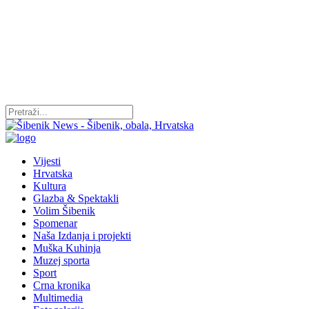
Vijesti
Hrvatska
Kultura
Glazba & Spektakli
Volim Šibenik
Spomenar
Naša Izdanja i projekti
Muška Kuhinja
Muzej sporta
Sport
Crna kronika
Multimedia