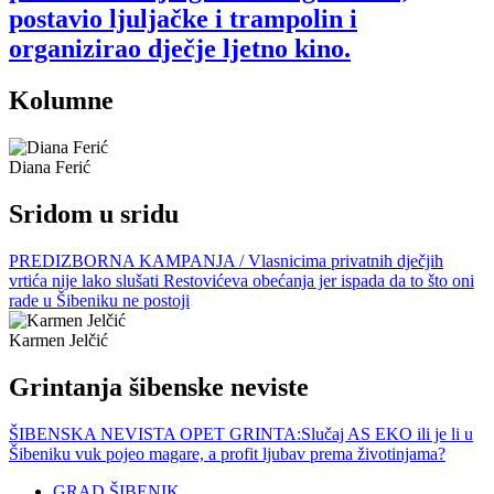
postavio ljuljačke i trampolin i
organizirao dječje ljetno kino.
Kolumne
Diana Ferić
Sridom u sridu
PREDIZBORNA KAMPANJA / Vlasnicima privatnih dječjih
vrtića nije lako slušati Restovićeva obećanja jer ispada da to što oni
rade u Šibeniku ne postoji
Karmen Jelčić
Grintanja šibenske neviste
ŠIBENSKA NEVISTA OPET GRINTA:Slučaj AS EKO ili je li u
Šibeniku vuk pojeo magare, a profit ljubav prema životinjama?
GRAD ŠIBENIK