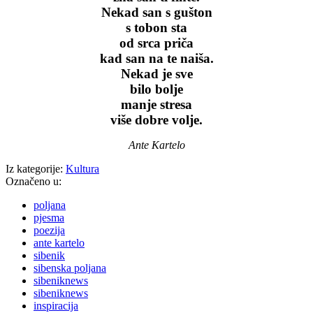
Nekad san s gušton
s tobon sta
od srca priča
kad san na te naiša.
Nekad je sve
bilo bolje
manje stresa
više dobre volje.
Ante Kartelo
Iz kategorije:
Kultura
Označeno u:
poljana
pjesma
poezija
ante kartelo
sibenik
sibenska poljana
sibeniknews
sibeniknews
inspiracija