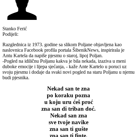
Stanko Ferić
Podijeli:
Razglednica iz 1973. godine sa slikom Poljane objavljena kao
naslovnica Facebook profila portala ŠibenikNews, inspirirala je
Antu Kartela da napiše pjesmu o staroj, lipoj Poljan.
-Pogled na idiličnu Poljanu kakva je bila nekada, izaziva u meni
duboke emocije i lijepa sjećanja, - kaže Ante Kartelo u poruci uz
svoju pjesmu i dodaje da svaki novi pogled na staru Poljanu u njemu
budi pjesnika.
Nekad san te zna
po koraku pozna
u koju uru ćeš proć
zna san di triban doć.
Nekad san zna
sve tvoje navike
zna san ti gušte
zna san ti finte.