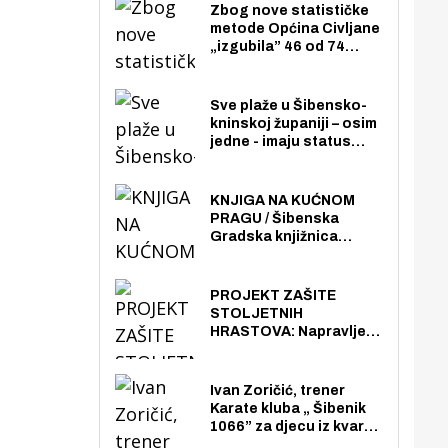
Zbog nove statističke
metode Općina Civljane
„izgubila” 46 od 74
zaposlenika. Do sada je
imala više zaposlenika
nego radno sposobnih
Sve plaže u Šibensko-
osoba među svojih 170
kninskoj županiji – osim
stanovnika.
jedne - imaju status
javno dostupnog
pomorskog dobra u
općoj upotrebi. Pristup
KNJIGA NA KUĆNOM
je slobodan i besplatan
PRAGU / Šibenska
za sve građane i
Gradska knjižnica
posjetitelje.
„Juraj Šižgorić” uvela
besplatnu dostavu
knjiga na kućnu adresu
PROJEKT ZAŠITE
električnim biciklom.
STOLJETNIH
HRASTOVA: Napravljen
prvi stručni pregled
hrastova na lokaciji
Zmajevac
Ivan Zoričić, trener
Karate kluba „ Šibenik
1066” za djecu iz kvarta
pretvorio svoju garažu