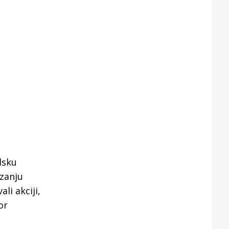
dsku
izanju
li akciji,
or