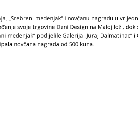
a, „Srebreni medenjak“ i novčanu nagradu u vrijedn
eđenje svoje trgovine Deni Design na Maloj loži, dok 
 medenjak“ podijelile Galerija „Juraj Dalmatinac“ i 
ripala novčana nagrada od 500 kuna.