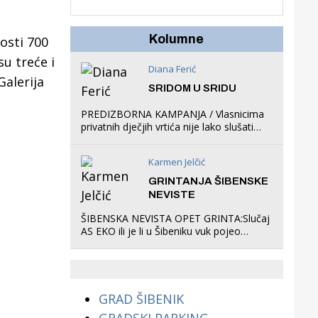
u igraonicu, postavio
ljuljačke i trampolin i
organizirao dječje
Kolumne
osti 700
ljetno kino.
su treće i
Diana Ferić
Galerija
SRIDOM U SRIDU
PREDIZBORNA KAMPANJA / Vlasnicima
privatnih dječjih vrtića nije lako slušati
Restovićeva obećanja jer ispada da to
što oni rade u Šibeniku ne postoji
Karmen Jelčić
GRINTANJA ŠIBENSKE
NEVISTE
ŠIBENSKA NEVISTA OPET GRINTA:Slučaj
AS EKO ili je li u Šibeniku vuk pojeo
magare, a profit ljubav prema
životinjama?
GRAD ŠIBENIK