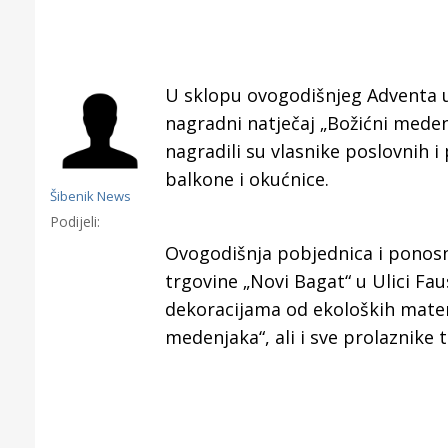
U sklopu ovogodišnjeg Adventa u 
nagradni natječaj „Božićni meden
nagradili su vlasnike poslovnih i 
balkone i okućnice.
Šibenik News
Podijeli:
Ovogodišnja pobjednica i ponosn
trgovine „Novi Bagat“ u Ulici Fa
dekoracijama od ekoloških mater
Gornji tok
medenjaka“, ali i sve prolaznike 
Otkrijte h
edukativnom kampusu 
Puljanim