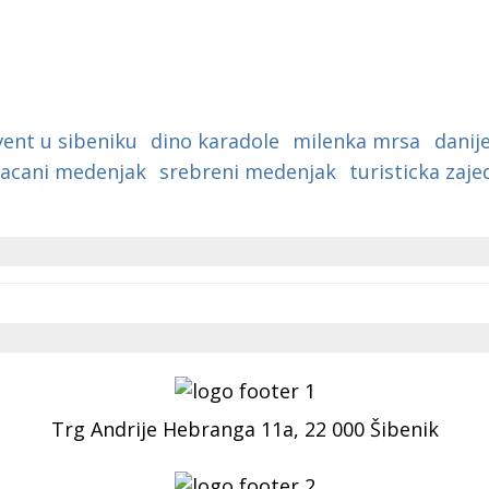
vent u sibeniku
dino karadole
milenka mrsa
danije
acani medenjak
srebreni medenjak
turisticka zaje
Trg Andrije Hebranga 11a, 22 000 Šibenik