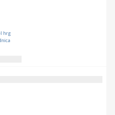
l hrg
dnica