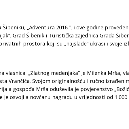
Šibeniku, „Adventura 2016.“, i ove godine proveden 
jak“. Grad Šibenik i Turistička zajednica Grada Šibe
privatnih prostora koji su „najslađe“ ukrasili svoje iz
a vlasnica „Zlatnog medenjaka“ je Milenka Mrša, vl
usta Vrančića. Svojom originalnošću i ručno izrađeni
ijala gospođa Mrša oduševila je povjerenstvo „Boži
 Krke iz prve ruke -
Šibenik spreman za dol
te je osvojila novčanu nagradu u vrijednosti od 1.000
ostel Titius u
električnih autobusa: i
NP Krka u
12 punionica na kolodvo
a