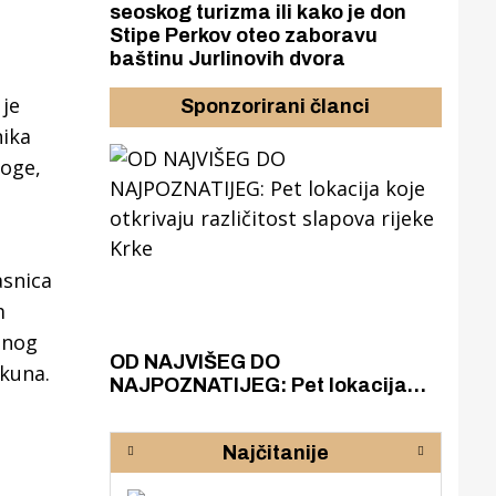
seoskog turizma ili kako je don
Stipe Perkov oteo zaboravu
baštinu Jurlinovih dvora
je
Sponzorirani članci
nika
loge,
asnica
m
ćnog
azak
OD NAJVIŠEG DO
ZA
 kuna.
zgrađeno
NAJPOZNATIJEG: Pet lokacija
AKA
ru
koje otkrivaju različitost slapova
isku
rijeke Krke
sud
Najčitanije
pod
zaj