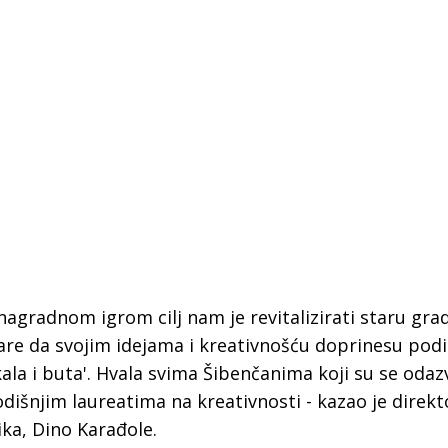
agradnom igrom cilj nam je revitalizirati staru gra
anare da svojim idejama i kreativnošću doprinesu pod
ala i buta'. Hvala svima Šibenčanima koji su se odazva
išnjim laureatima na kreativnosti - kazao je direkt
ika, Dino Karađole.