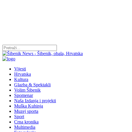
Vijesti
Hrvatska
Kultura
Glazba & Spektakli
Volim Šibenik
Spomenar
Naša Izdanja i projekti
Muška Kuhinja
Muzej sporta
Sport
Crna kronika
Multimedia