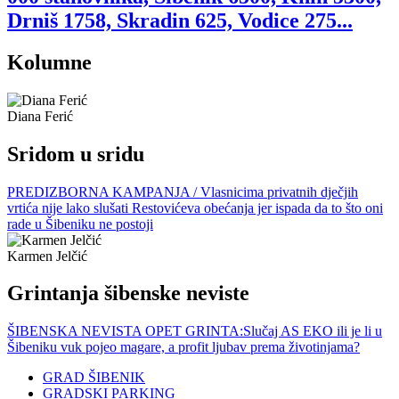
Drniš 1758, Skradin 625, Vodice 275...
Kolumne
Diana Ferić
Sridom u sridu
PREDIZBORNA KAMPANJA / Vlasnicima privatnih dječjih
vrtića nije lako slušati Restovićeva obećanja jer ispada da to što oni
rade u Šibeniku ne postoji
Karmen Jelčić
Grintanja šibenske neviste
ŠIBENSKA NEVISTA OPET GRINTA:Slučaj AS EKO ili je li u
Šibeniku vuk pojeo magare, a profit ljubav prema životinjama?
GRAD ŠIBENIK
GRADSKI PARKING