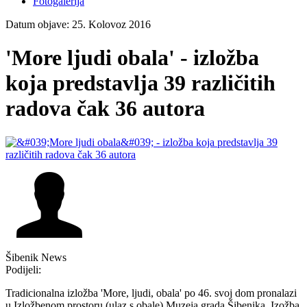
Fotogalerija
Datum objave: 25. Kolovoz 2016
'More ljudi obala' - izložba
koja predstavlja 39 različitih
radova čak 36 autora
Šibenik News
Podijeli:
Tradicionalna izložba 'More, ljudi, obala' po 46. svoj dom pronalazi
u Izložbenom prostoru (ulaz s obale) Muzeja grada Šibenika. Izožba