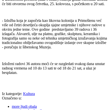
će biti otvorena ovog četvrtka, 25. kolovoza, s početkom u 20 sati.
- Izložba koja je započela kao likovna kolonija u Primoštenu već
više od četiri desetljeća okuplja sjajne umjetnike i njihove radove u
okviru jedne teme. Ove godine predstavljamo 39 radova i 36
izlagača. Akvareli, ulje na platnu, grafike, skulptura, keramika i
fotografija samo su neke od tehnika umjetničkog izražavanja kojima
tradicionalno obilježavamo ovogodišnje izdanje ove skupne izložbe
- poručuju iz šibenskog Muzeja.
Izloženi radovi 36 autora moći će se razgledati svakog dana unutar
radnog vremena od 10 do 13 sati te od 18 do 21 sat, a ulaz je
besplatan.
Iz kategorije:
Kultura
Označeno u:
more ljudi obala