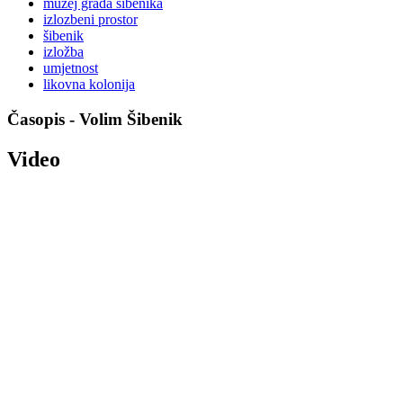
muzej grada sibenika
izlozbeni prostor
šibenik
izložba
umjetnost
likovna kolonija
Časopis - Volim Šibenik
Video