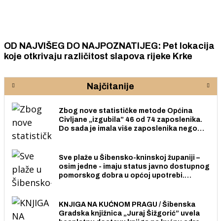
OD NAJVIŠEG DO NAJPOZNATIJEG: Pet lokacija
koje otkrivaju različitost slapova rijeke Krke
Najčitanije
Zbog nove statističke metode Općina
Civljane „izgubila” 46 od 74 zaposlenika.
Do sada je imala više zaposlenika nego
radno sposobnih osoba među svojih 170
stanovnika.
Sve plaže u Šibensko-kninskoj županiji –
osim jedne - imaju status javno dostupnog
pomorskog dobra u općoj upotrebi.
Pristup je slobodan i besplatan za sve
građane i posjetitelje.
KNJIGA NA KUĆNOM PRAGU / Šibenska
Gradska knjižnica „Juraj Šižgorić” uvela