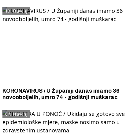
testirana osoba
13. Travanj
KORONAVIRUS / U Županiji danas imamo 36
novooboljelih, umro 74 - godišnji muškarac
07. Travanj