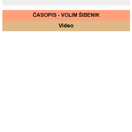
ČASOPIS - VOLIM ŠIBENIK
Video