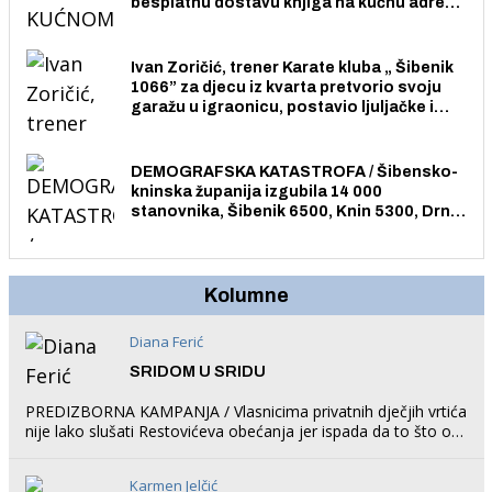
besplatnu dostavu knjiga na kućnu adresu
električnim biciklom.
Ivan Zoričić, trener Karate kluba „ Šibenik
1066” za djecu iz kvarta pretvorio svoju
garažu u igraonicu, postavio ljuljačke i
trampolin i organizirao dječje ljetno kino.
DEMOGRAFSKA KATASTROFA / Šibensko-
kninska županija izgubila 14 000
stanovnika, Šibenik 6500, Knin 5300, Drniš
1758, Skradin 625, Vodice 275...
Kolumne
Diana Ferić
SRIDOM U SRIDU
PREDIZBORNA KAMPANJA / Vlasnicima privatnih dječjih vrtića
nije lako slušati Restovićeva obećanja jer ispada da to što oni
rade u Šibeniku ne postoji
Karmen Jelčić