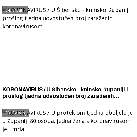
04. Srpanj
KORONAVIRUS / U Šibensko - kninskoj županiji i
prošlog tjedna udvostučen broj zaraženih
koronavirusom
23. Svibanj