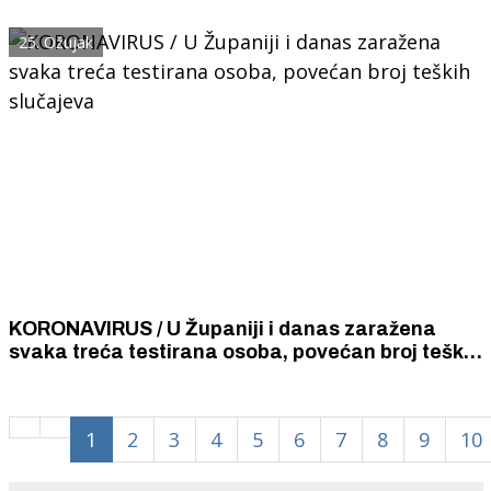
respiratoru
25. Ožujak
KORONAVIRUS / U Županiji i danas zaražena
svaka treća testirana osoba, povećan broj teških
slučajeva
1
2
3
4
5
6
7
8
9
10