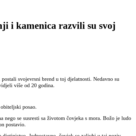
 i kamenica razvili su svoj
postali svojevrsni brend u toj djelatnosti. Nedavno su
vidjeli više od 20 godina.
obiteljski posao.
ma nego se susresti sa životom čovjeka s mora. Božo je ludo
on postavio.
 djetinjstvo. Jednostavno, čovjek se zaljubi u taj poziv.