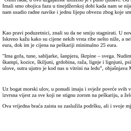
Imali smo obojica fazu u tinejdžerskoj dobi kada nam se nije 
nam usadio radne navike i jednu lijepu obvezu zbog koje smo 
Kao pravi poduzetnici, znali su da ne smiju stagnirati. U nov
Iskreno kažu kako su cijene nekih vrsta ribe nešto niže, a ne
eura, dok im je cijena na peškariji minimalno 25 eura.
"Ima gofa, tune, sabljarke, šanpjera, škrpine – svega. Nudimo
škampi, kozice, škiljuni, grdobina, raža, lignje i lignjuni, 
ulove, sutra ujutro je kod nas u vitrini na ledu”, objašnjava
Uz bogat morski ulov, u ponudi imaju i svježe povrće svih vrs
izvrsna vijest za sve koji ne stignu zorom na peškariju, a žel
Ova vrijedna braća zaista su zaslužila podršku, ali i svoje 