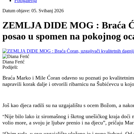
Fotogalerija
Datum objave: 05. Svibanj 2026
ZEMLJA DIDE MOG : Braća Ćoran,
posao u spomen na pokojnog oc
Diana Ferić
Podijeli:
Braća Marko i Mile Ćoran odavno su poznati po kvalitetnim š
napravili korak dalje i otvorili ribarnicu na Šubićevcu u koj
Još kao djeca radili su na uzgajalištu s ocem Božom, a nakon 
Nije bilo lako iz siromašnog i škrtog unešićkog kraja doći
“
volio more, a svoju je ljubav prenio i na djecu”, pričaju Ma
Osim rada, u ovo uzgajalište uloženo je i puno ljubavi. Od m
“