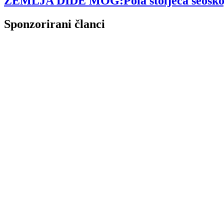
ZEMLJA DIDE MOG:Pola stoljeća seoskog tu
Sponzorirani članci