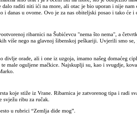
dalo raditi niti ići na more, ali otac je bio uporan i nije na
i danas u ovome. Ovo je za nas obiteljski posao i tako će i os
ootvorenoj ribarnici na Šubićevcu "nema što nema", a četvrtkom
kih više nego na glavnoj šibenskoj peškariji. Uvjerili smo se,
 divlje orade, ali i one iz uzgoja, imamo našeg domaćeg ciplja
psi te male oguljene mačkice. Najskuplji su, kao i svugdje, kova
 Marko.
ta koje stiže iz Vrane. Ribarnica je zatvorenog tipa i radi sv
e svježu ribu za ručak.
mjesto u rubrici “Zemlja dide mog”.