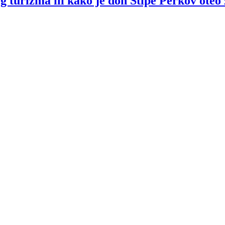
rizma ili kako je don Stipe Perkov oteo 