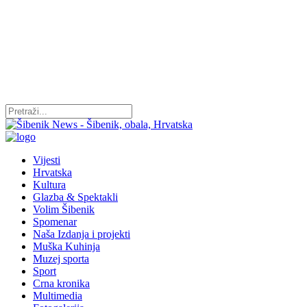
Vijesti
Hrvatska
Kultura
Glazba & Spektakli
Volim Šibenik
Spomenar
Naša Izdanja i projekti
Muška Kuhinja
Muzej sporta
Sport
Crna kronika
Multimedia