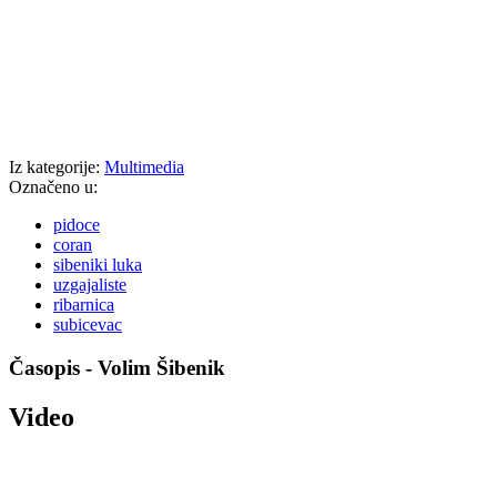
Iz kategorije:
Multimedia
Označeno u:
pidoce
coran
sibeniki luka
uzgajaliste
ribarnica
subicevac
Časopis - Volim Šibenik
Video