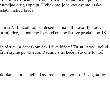
m ostavljao drugu opciju. Uvijek nas je vukao ovamo i tako
tati”, ističu braća.
 stižu i bižoti koji su desetljećima bili prava rijetkost.
 primjerice, da goleme i vrlo cijenjene listove prodaju po 18
 oštricu, a četvrtkom čak i žive bižote! Tu su listovi, veliki
či i škrpine po 45 eura. Radimo s tri koće i što one tu noć
aki dan osim nedjelje. Otvoreni su gotovo do 14 sati, što je