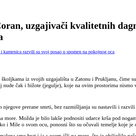
 uzgajivači kvalitetnih dagnji
a
koljkama iz svojih uzgajališta u Zatonu i Prukljanu, čime su 
oj nude čak i bižote (jegulje), koje na ovim prostorima nismo 
njegove prerane smrti, bez razmišljanja su nastavili i razvili 
 na more. Možda je bilo lakše podnositi udarce krša pod noga
rko i Mile o svom ocu, ponosni što su očuvali temelje koje je 
alena smo brat i ja s ocem išli na more, što je obilježilo naše