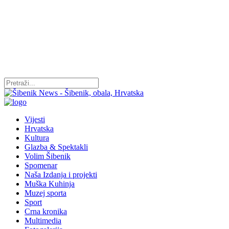
Vijesti
Hrvatska
Kultura
Glazba & Spektakli
Volim Šibenik
Spomenar
Naša Izdanja i projekti
Muška Kuhinja
Muzej sporta
Sport
Crna kronika
Multimedia