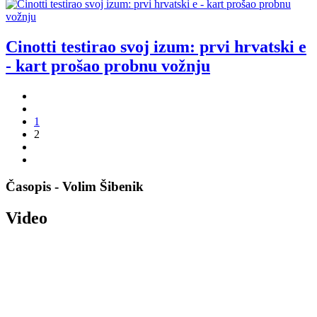
Cinotti testirao svoj izum: prvi hrvatski e
- kart prošao probnu vožnju
1
2
Časopis - Volim Šibenik
Video