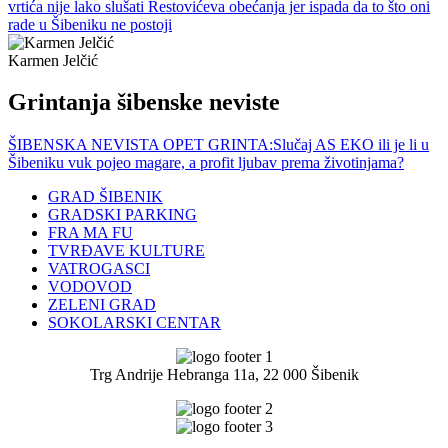
vrtića nije lako slušati Restovićeva obećanja jer ispada da to što oni
rade u Šibeniku ne postoji
Karmen Jelčić
Grintanja šibenske neviste
ŠIBENSKA NEVISTA OPET GRINTA:Slučaj AS EKO ili je li u
Šibeniku vuk pojeo magare, a profit ljubav prema životinjama?
GRAD ŠIBENIK
GRADSKI PARKING
FRA MA FU
TVRĐAVE KULTURE
VATROGASCI
VODOVOD
ZELENI GRAD
SOKOLARSKI CENTAR
Trg Andrije Hebranga 11a, 22 000 Šibenik