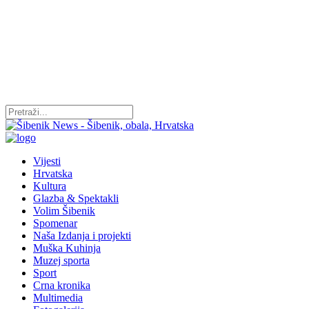
Vijesti
Hrvatska
Kultura
Glazba & Spektakli
Volim Šibenik
Spomenar
Naša Izdanja i projekti
Muška Kuhinja
Muzej sporta
Sport
Crna kronika
Multimedia