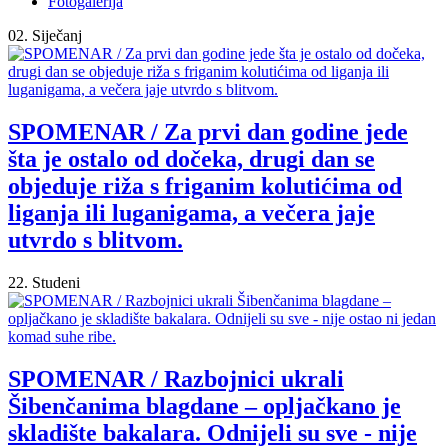
Fotogalerija
02. Siječanj
SPOMENAR / Za prvi dan godine jede
šta je ostalo od dočeka, drugi dan se
objeduje riža s friganim kolutićima od
liganja ili luganigama, a večera jaje
utvrdo s blitvom.
22. Studeni
SPOMENAR / Razbojnici ukrali
Šibenčanima blagdane – opljačkano je
skladište bakalara. Odnijeli su sve - nije