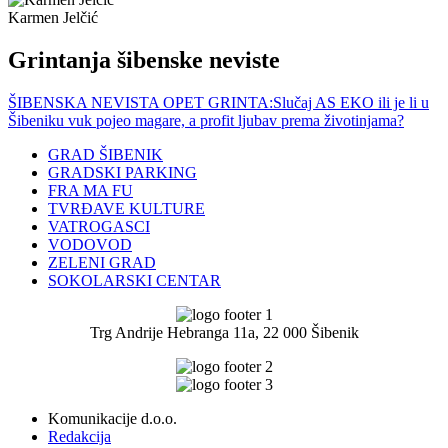
Karmen Jelčić
Grintanja šibenske neviste
ŠIBENSKA NEVISTA OPET GRINTA:Slučaj AS EKO ili je li u
Šibeniku vuk pojeo magare, a profit ljubav prema životinjama?
GRAD ŠIBENIK
GRADSKI PARKING
FRA MA FU
TVRĐAVE KULTURE
VATROGASCI
VODOVOD
ZELENI GRAD
SOKOLARSKI CENTAR
Trg Andrije Hebranga 11a, 22 000 Šibenik
Komunikacije d.o.o.
Redakcija