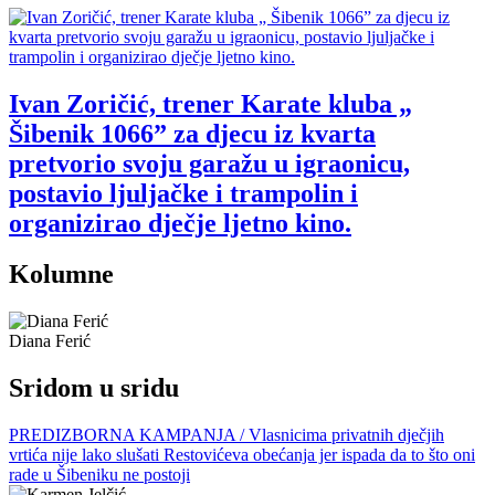
Ivan Zoričić, trener Karate kluba „
Šibenik 1066” za djecu iz kvarta
pretvorio svoju garažu u igraonicu,
postavio ljuljačke i trampolin i
organizirao dječje ljetno kino.
Kolumne
Diana Ferić
Sridom u sridu
PREDIZBORNA KAMPANJA / Vlasnicima privatnih dječjih
vrtića nije lako slušati Restovićeva obećanja jer ispada da to što oni
rade u Šibeniku ne postoji