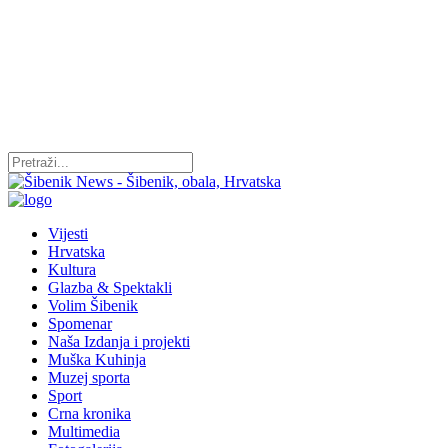
Vijesti
Hrvatska
Kultura
Glazba & Spektakli
Volim Šibenik
Spomenar
Naša Izdanja i projekti
Muška Kuhinja
Muzej sporta
Sport
Crna kronika
Multimedia