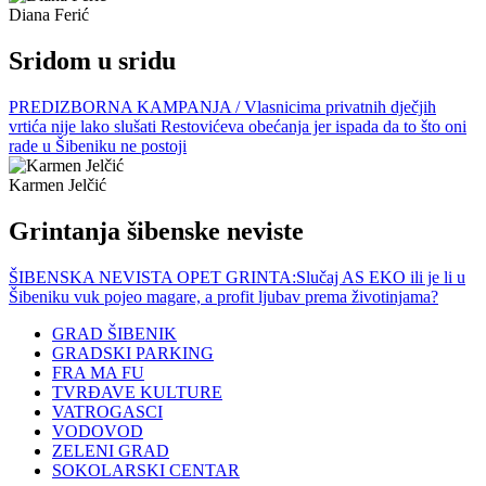
Diana Ferić
Sridom u sridu
PREDIZBORNA KAMPANJA / Vlasnicima privatnih dječjih
vrtića nije lako slušati Restovićeva obećanja jer ispada da to što oni
rade u Šibeniku ne postoji
Karmen Jelčić
Grintanja šibenske neviste
ŠIBENSKA NEVISTA OPET GRINTA:Slučaj AS EKO ili je li u
Šibeniku vuk pojeo magare, a profit ljubav prema životinjama?
GRAD ŠIBENIK
GRADSKI PARKING
FRA MA FU
TVRĐAVE KULTURE
VATROGASCI
VODOVOD
ZELENI GRAD
SOKOLARSKI CENTAR