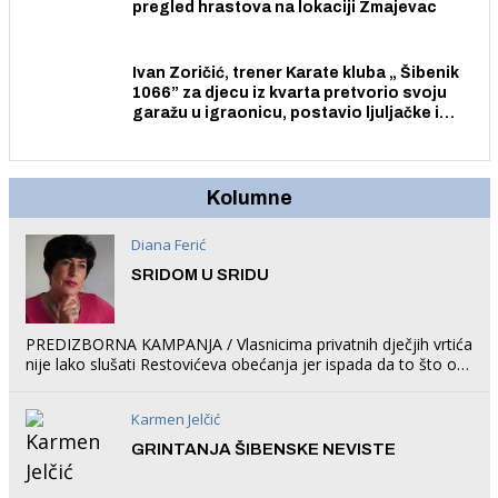
pregled hrastova na lokaciji Zmajevac
Ivan Zoričić, trener Karate kluba „ Šibenik
1066” za djecu iz kvarta pretvorio svoju
garažu u igraonicu, postavio ljuljačke i
trampolin i organizirao dječje ljetno kino.
Kolumne
Diana Ferić
SRIDOM U SRIDU
PREDIZBORNA KAMPANJA / Vlasnicima privatnih dječjih vrtića
nije lako slušati Restovićeva obećanja jer ispada da to što oni
rade u Šibeniku ne postoji
Karmen Jelčić
GRINTANJA ŠIBENSKE NEVISTE