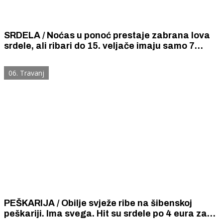
SRDELA / Noćas u ponoć prestaje zabrana lova
srdele, ali ribari do 15. veljače imaju samo 7
ribolovnih dana i limit od 30 tona srdele.
06. Travanj
PEŠKARIJA / Obilje svježe ribe na šibenskoj
peškariji. Ima svega. Hit su srdele po 4 eura za