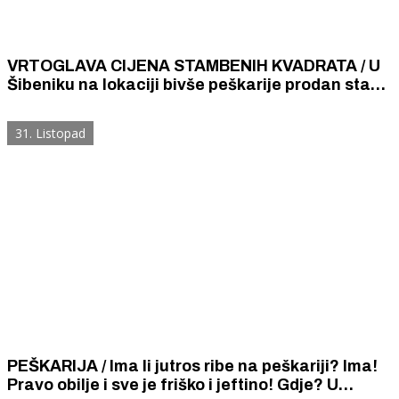
VRTOGLAVA CIJENA STAMBENIH KVADRATA / U
Šibeniku na lokaciji bivše peškarije prodan stan
za čak 6 400 eura po četvornom metru
31. Listopad
PEŠKARIJA / Ima li jutros ribe na peškariji? Ima!
Pravo obilje i sve je friško i jeftino! Gdje? U