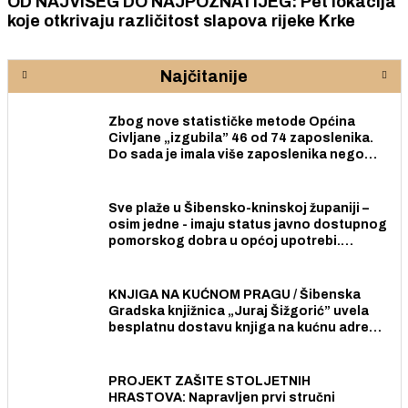
OD NAJVIŠEG DO NAJPOZNATIJEG: Pet lokacija
koje otkrivaju različitost slapova rijeke Krke
Najčitanije
Zbog nove statističke metode Općina
Civljane „izgubila” 46 od 74 zaposlenika.
Do sada je imala više zaposlenika nego
radno sposobnih osoba među svojih 170
stanovnika.
Sve plaže u Šibensko-kninskoj županiji –
osim jedne - imaju status javno dostupnog
pomorskog dobra u općoj upotrebi.
Pristup je slobodan i besplatan za sve
građane i posjetitelje.
KNJIGA NA KUĆNOM PRAGU / Šibenska
Gradska knjižnica „Juraj Šižgorić” uvela
besplatnu dostavu knjiga na kućnu adresu
električnim biciklom.
PROJEKT ZAŠITE STOLJETNIH
HRASTOVA: Napravljen prvi stručni