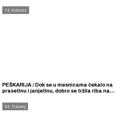
kilogram.
14. Kolovoz
PEŠKARIJA / Dok se u mesnicama čekalo na
prasetinu i janjetinu, dobro se tržila riba na
šibenskoj peškariji. Planule su (pre)skupe lignje,
škampi i hobotnica, a hit su bile odlične srdele.
04. Travanj