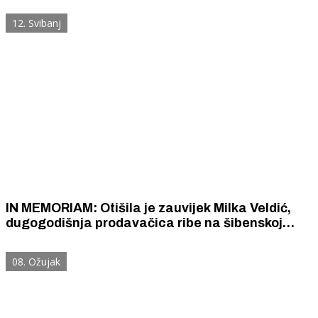
pupa bez drača.
12. Svibanj
IN MEMORIAM: Otišila je zauvijek Milka Veldić,
dugogodišnja prodavačica ribe na šibenskoj
peškariji
08. Ožujak