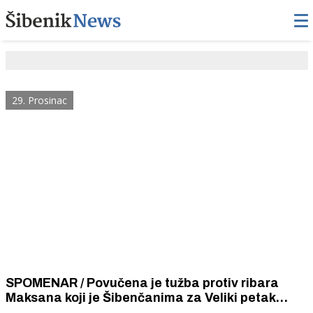
29. Prosinac
SPOMENAR / Povučena je tužba protiv ribara
Maksana koji je Šibenčanima za Veliki petak
prodao soma pod ugora: -Bio je odličan, sama