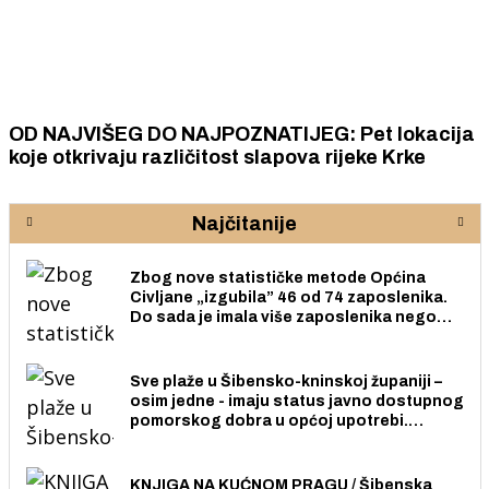
OD NAJVIŠEG DO NAJPOZNATIJEG: Pet lokacija
koje otkrivaju različitost slapova rijeke Krke
Najčitanije
Zbog nove statističke metode Općina
Civljane „izgubila” 46 od 74 zaposlenika.
Do sada je imala više zaposlenika nego
radno sposobnih osoba među svojih 170
stanovnika.
Sve plaže u Šibensko-kninskoj županiji –
osim jedne - imaju status javno dostupnog
pomorskog dobra u općoj upotrebi.
Pristup je slobodan i besplatan za sve
građane i posjetitelje.
KNJIGA NA KUĆNOM PRAGU / Šibenska