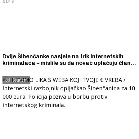
Dvije Šibenčanke nasjele na trik internetskih
kriminalaca – mislile su da novac uplaćuju članu
obitelji pa lopovima „darovale” svaka po 1250
eura
08. Studeni