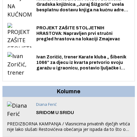
Gradska knjižnica „Juraj Šižgorić” uvela
besplatnu dostavu knjiga na kućnu adresu
električnim biciklom.
PROJEKT ZAŠITE STOLJETNIH
HRASTOVA: Napravljen prvi stručni
pregled hrastova na lokaciji Zmajevac
Ivan Zoričić, trener Karate kluba „ Šibenik
1066” za djecu iz kvarta pretvorio svoju
garažu u igraonicu, postavio ljuljačke i
trampolin i organizirao dječje ljetno kino.
Kolumne
Diana Ferić
SRIDOM U SRIDU
PREDIZBORNA KAMPANJA / Vlasnicima privatnih dječjih vrtića
nije lako slušati Restovićeva obećanja jer ispada da to što oni
rade u Šibeniku ne postoji