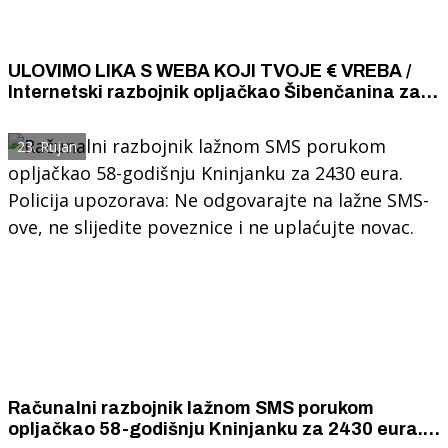
ULOVIMO LIKA S WEBA KOJI TVOJE € VREBA /
Internetski razbojnik opljačkao Šibenčanina za
10 000 eura. Policija poziva u borbu protiv
internetskog kriminala.
23. Rujan
Računalni razbojnik lažnom SMS porukom
opljačkao 58-godišnju Kninjanku za 2430 eura.