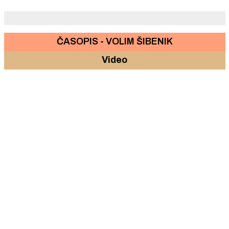
Policija upozorava: Ne odgovarajte na lažne
SMS-ove, ne slijedite poveznice i ne uplaćujte
novac.
ČASOPIS - VOLIM ŠIBENIK
Video