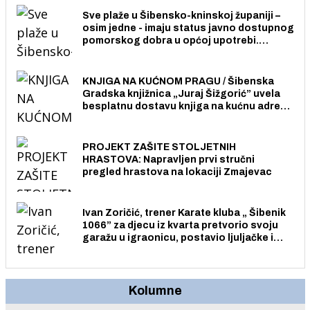
Sve plaže u Šibensko-kninskoj županiji –
osim jedne - imaju status javno dostupnog
pomorskog dobra u općoj upotrebi.
Pristup je slobodan i besplatan za sve
građane i posjetitelje.
KNJIGA NA KUĆNOM PRAGU / Šibenska
Gradska knjižnica „Juraj Šižgorić” uvela
besplatnu dostavu knjiga na kućnu adresu
električnim biciklom.
PROJEKT ZAŠITE STOLJETNIH
HRASTOVA: Napravljen prvi stručni
pregled hrastova na lokaciji Zmajevac
Ivan Zoričić, trener Karate kluba „ Šibenik
1066” za djecu iz kvarta pretvorio svoju
garažu u igraonicu, postavio ljuljačke i
trampolin i organizirao dječje ljetno kino.
Kolumne