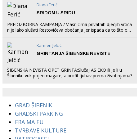
Diana Ferić
SRIDOM U SRIDU
PREDIZBORNA KAMPANJA / Vlasnicima privatnih dječjih vrtića
nije lako slušati Restovićeva obećanja jer ispada da to što oni
rade u Šibeniku ne postoji
Karmen Jelčić
GRINTANJA ŠIBENSKE NEVISTE
ŠIBENSKA NEVISTA OPET GRINTA:Slučaj AS EKO ili je li u
Šibeniku vuk pojeo magare, a profit ljubav prema životinjama?
GRAD ŠIBENIK
GRADSKI PARKING
FRA MA FU
TVRĐAVE KULTURE
VATROGASCI