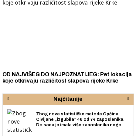
OD NAJVIŠEG DO NAJPOZNATIJEG: Pet lokacija
koje otkrivaju različitost slapova rijeke Krke
Najčitanije
Zbog nove statističke metode Općina
Civljane „izgubila” 46 od 74 zaposlenika.
Do sada je imala više zaposlenika nego
radno sposobnih osoba među svojih 170
stanovnika.