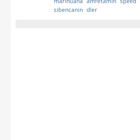
marihuana
amfetamin
speed
sibencanin
dler