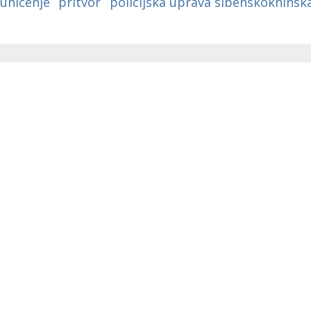
uhicenje
pritvor
policijska uprava sibenskokninsk