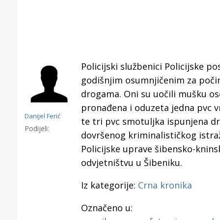
Policijski službenici Policijske p
godišnjim osumnjičenim za počin
drogama. Oni su uočili mušku os
pronađena i oduzeta jedna pvc v
Danijel Ferić
te tri pvc smotuljka ispunjena
Podijeli:
dovršenog kriminalističkog istr
Policijske uprave šibensko-knin
Gornji tok
odvjetništvu u Šibeniku.
Otkrijte h
edukativnom kampusu 
Iz kategorije:
Crna kronika
Puljanim
Označeno u: