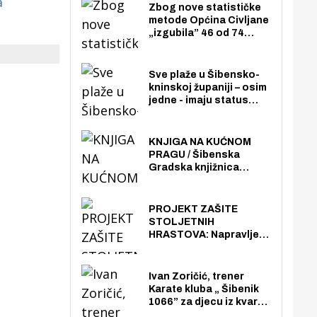
a
Zbog nove statističke
metode Općina Civljane
„izgubila” 46 od 74
zaposlenika. Do sada je
imala više zaposlenika
nego radno sposobnih
Sve plaže u Šibensko-
osoba među svojih 170
kninskoj županiji – osim
stanovnika.
jedne - imaju status
javno dostupnog
pomorskog dobra u
općoj upotrebi. Pristup
KNJIGA NA KUĆNOM
je slobodan i besplatan
PRAGU / Šibenska
za sve građane i
Gradska knjižnica
posjetitelje.
„Juraj Šižgorić” uvela
besplatnu dostavu
knjiga na kućnu adresu
PROJEKT ZAŠITE
električnim biciklom.
STOLJETNIH
HRASTOVA: Napravljen
prvi stručni pregled
hrastova na lokaciji
Zmajevac
Ivan Zoričić, trener
Karate kluba „ Šibenik
1066” za djecu iz kvarta
pretvorio svoju garažu