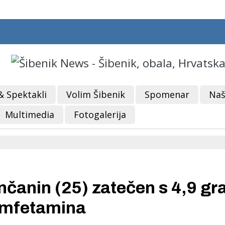
& Spektakli
Volim Šibenik
Spomenar
Naš
Multimedia
Fotogalerija
enčanin (25) zatečen s 4,9 g
amfetamina