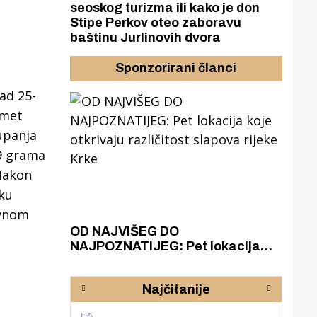
seoskog turizma ili kako je don
Stipe Perkov oteo zaboravu
baštinu Jurlinovih dvora
Sponzorirani članci
nad 25-
omet
upanja
9 grama
Nakon
ku
avnom
azak
OD NAJVIŠEG DO
ZA
zgrađeno
NAJPOZNATIJEG: Pet lokacija
AKA
ru
koje otkrivaju različitost slapova
isku
rijeke Krke
sud
Najčitanije
pod
zaj