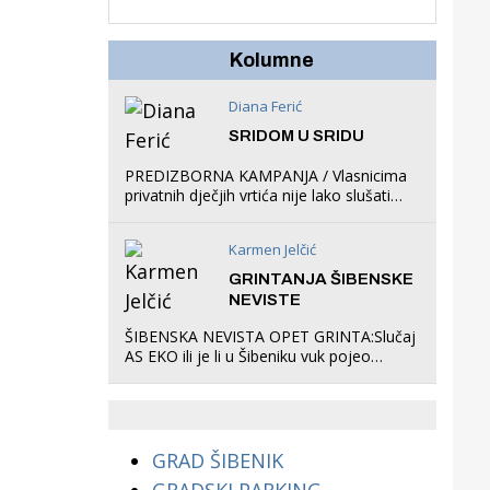
u igraonicu, postavio
ljuljačke i trampolin i
organizirao dječje
Kolumne
ljetno kino.
Diana Ferić
SRIDOM U SRIDU
PREDIZBORNA KAMPANJA / Vlasnicima
privatnih dječjih vrtića nije lako slušati
Restovićeva obećanja jer ispada da to
što oni rade u Šibeniku ne postoji
Karmen Jelčić
GRINTANJA ŠIBENSKE
NEVISTE
ŠIBENSKA NEVISTA OPET GRINTA:Slučaj
AS EKO ili je li u Šibeniku vuk pojeo
magare, a profit ljubav prema
životinjama?
GRAD ŠIBENIK