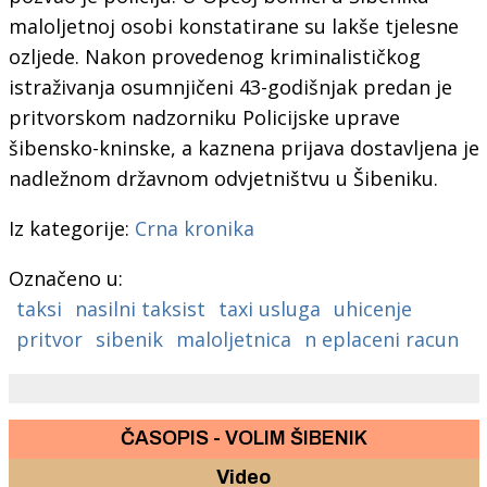
maloljetnoj osobi konstatirane su lakše tjelesne
ozljede. Nakon provedenog kriminalističkog
istraživanja osumnjičeni 43-godišnjak predan je
pritvorskom nadzorniku Policijske uprave
šibensko-kninske, a kaznena prijava dostavljena je
nadležnom državnom odvjetništvu u Šibeniku.
Iz kategorije:
Crna kronika
Označeno u:
taksi
nasilni taksist
taxi usluga
uhicenje
pritvor
sibenik
maloljetnica
n eplaceni racun
ČASOPIS - VOLIM ŠIBENIK
Video