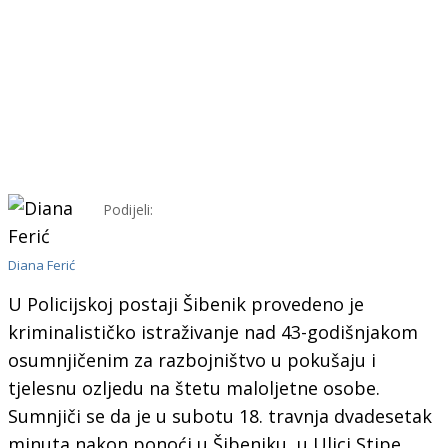
Podijeli:
Diana Ferić
U Policijskoj postaji Šibenik provedeno je
kriminalističko istraživanje nad 43-godišnjakom
osumnjičenim za razbojništvo u pokušaju i
tjelesnu ozljedu na štetu maloljetne osobe.
Sumnjiči se da je u subotu 18. travnja dvadesetak
minuta nakon ponoći u Šibeniku, u Ulici Stipe