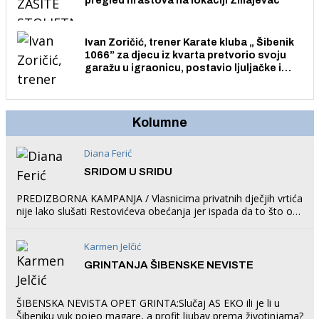
pregled hrastova na lokaciji Zmajevac
Ivan Zoričić, trener Karate kluba „ Šibenik
1066” za djecu iz kvarta pretvorio svoju
garažu u igraonicu, postavio ljuljačke i
trampolin i organizirao dječje ljetno kino.
Kolumne
Diana Ferić
SRIDOM U SRIDU
PREDIZBORNA KAMPANJA / Vlasnicima privatnih dječjih vrtića
nije lako slušati Restovićeva obećanja jer ispada da to što oni
rade u Šibeniku ne postoji
Karmen Jelčić
GRINTANJA ŠIBENSKE NEVISTE
ŠIBENSKA NEVISTA OPET GRINTA:Slučaj AS EKO ili je li u
Šibeniku vuk pojeo magare, a profit ljubav prema životinjama?