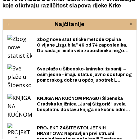
koje otkrivaju različitost slapova rijeke Krke
Najčitanije
Zbog nove statističke metode Općina
Civljane „izgubila” 46 od 74 zaposlenika.
Do sada je imala više zaposlenika nego
radno sposobnih osoba među svojih 170
stanovnika.
Sve plaže u Šibensko-kninskoj županiji –
osim jedne - imaju status javno dostupnog
pomorskog dobra u općoj upotrebi.
Pristup je slobodan i besplatan za sve
građane i posjetitelje.
KNJIGA NA KUĆNOM PRAGU / Šibenska
Gradska knjižnica „Juraj Šižgorić” uvela
besplatnu dostavu knjiga na kućnu adresu
električnim biciklom.
PROJEKT ZAŠITE STOLJETNIH
HRASTOVA: Napravljen prvi stručni