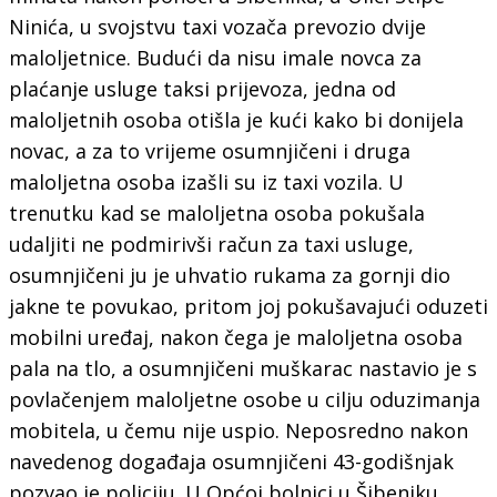
Ninića, u svojstvu taxi vozača prevozio dvije
maloljetnice. Budući da nisu imale novca za
plaćanje usluge taksi prijevoza, jedna od
maloljetnih osoba otišla je kući kako bi donijela
novac, a za to vrijeme osumnjičeni i druga
maloljetna osoba izašli su iz taxi vozila. U
trenutku kad se maloljetna osoba pokušala
udaljiti ne podmirivši račun za taxi usluge,
osumnjičeni ju je uhvatio rukama za gornji dio
jakne te povukao, pritom joj pokušavajući oduzeti
mobilni uređaj, nakon čega je maloljetna osoba
pala na tlo, a osumnjičeni muškarac nastavio je s
povlačenjem maloljetne osobe u cilju oduzimanja
mobitela, u čemu nije uspio. Neposredno nakon
navedenog događaja osumnjičeni 43-godišnjak
pozvao je policiju. U Općoj bolnici u Šibeniku