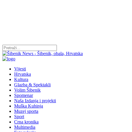
Vijesti
Hrvatska
Kultura
Glazba & Spektakli
Volim Šibenik
Spomenar
Naša Izdanja i projekti
Muška Kuhinja
Muzej sporta
Sport
Crna kronika
Multimedia