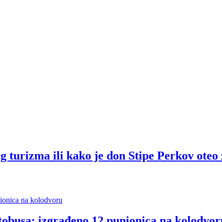
rizma ili kako je don Stipe Perkov oteo 
tobusa: izgrađeno 12 punionica na kolodvor