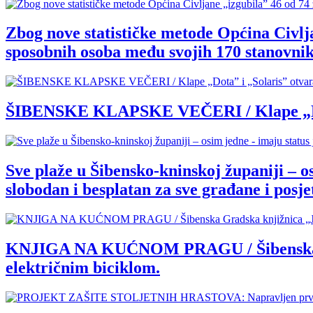
Zbog nove statističke metode Općina Civlja
sposobnih osoba među svojih 170 stanovnik
ŠIBENSKE KLAPSKE VEČERI / Klape „Dota” 
Sve plaže u Šibensko-kninskoj županiji – o
slobodan i besplatan za sve građane i posjet
KNJIGA NA KUĆNOM PRAGU / Šibenska Grad
električnim biciklom.