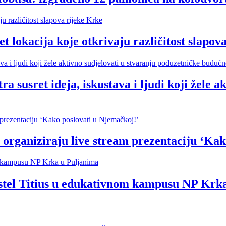
cija koje otkrivaju različitost slapova
t ideja, iskustava i ljudi koji žele akti
organiziraju live stream prezentaciju ‘Kak
hostel Titius u edukativnom kampusu NP Krk