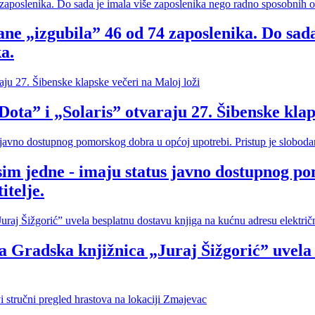
ne „izgubila” 46 od 74 zaposlenika. Do sada
a.
i „Solaris” otvaraju 27. Šibenske klapsk
sim jedne - imaju status javno dostupnog po
itelje.
ska knjižnica „Juraj Šižgorić” uvela be