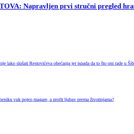
Napravljen prvi stručni pregled hrasto
ko slušati Restovićeva obećanja jer ispada da to što oni rade u Šib
u vuk pojeo magare, a profit ljubav prema životinjama?