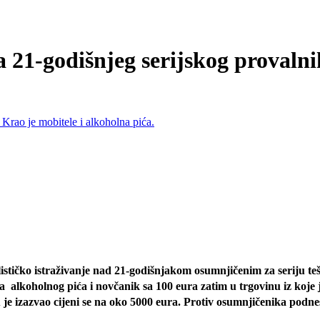
ila 21-godišnjeg serijskog provaln
inalističko istraživanje nad 21-godišnjakom osumnjičenim za seriju 
a
alkoholnog pića i novčanik sa 100 eura zatim u trgovinu iz koje j
oju je izazvao cijeni se na oko 5000 eura. Protiv osumnjičenika p