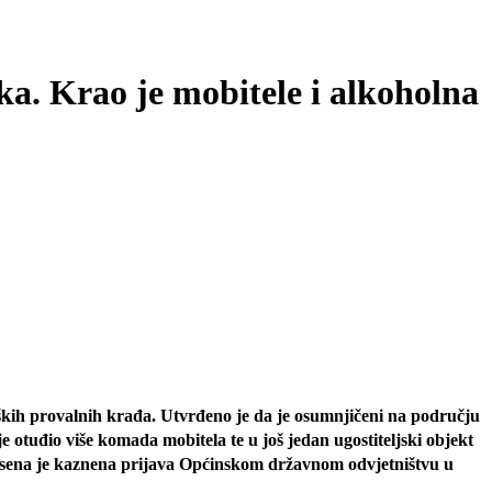
ika. Krao je mobitele i alkoholna
teških provalnih krađa. Utvrđeno je
da
je osumnjičeni na području
e otuđio više komada mobitela te u još jedan ugostiteljski objekt
odnesena je kaznena prijava Općinskom državnom odvjetništvu u