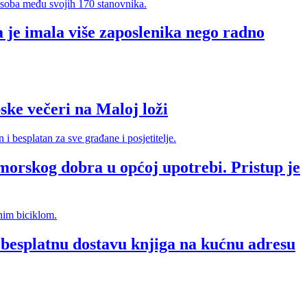
 je imala više zaposlenika nego radno
e večeri na Maloj loži
morskog dobra u općoj upotrebi. Pristup je
splatnu dostavu knjiga na kućnu adresu