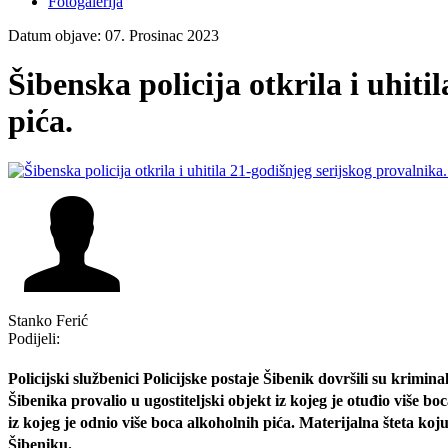
Fotogalerija
Datum objave: 07. Prosinac 2023
Šibenska policija otkrila i uhit
pića.
Stanko Ferić
Podijeli:
Policijski službenici Policijske postaje Šibenik dovršili su krim
Šibenika provalio u ugostiteljski objekt iz kojeg je otuđio više
boc
iz kojeg je odnio više boca alkoholnih pića. Materijalna šteta k
Šibeniku.