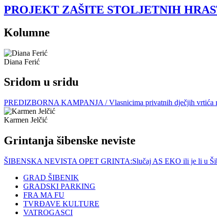
PROJEKT ZAŠITE STOLJETNIH HRASTOVA: 
Kolumne
Diana Ferić
Sridom u sridu
PREDIZBORNA KAMPANJA / Vlasnicima privatnih dječjih vrtića nije la
Karmen Jelčić
Grintanja šibenske neviste
ŠIBENSKA NEVISTA OPET GRINTA:Slučaj AS EKO ili je li u Šibenik
GRAD ŠIBENIK
GRADSKI PARKING
FRA MA FU
TVRĐAVE KULTURE
VATROGASCI