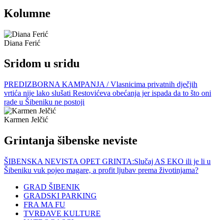
Kolumne
Diana Ferić
Sridom u sridu
PREDIZBORNA KAMPANJA / Vlasnicima privatnih dječjih
vrtića nije lako slušati Restovićeva obećanja jer ispada da to što oni
rade u Šibeniku ne postoji
Karmen Jelčić
Grintanja šibenske neviste
ŠIBENSKA NEVISTA OPET GRINTA:Slučaj AS EKO ili je li u
Šibeniku vuk pojeo magare, a profit ljubav prema životinjama?
GRAD ŠIBENIK
GRADSKI PARKING
FRA MA FU
TVRĐAVE KULTURE