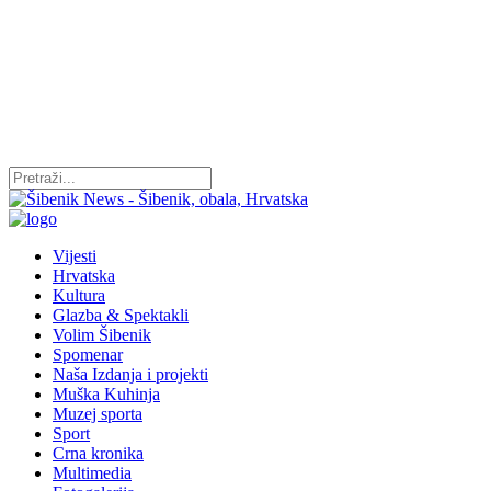
Vijesti
Hrvatska
Kultura
Glazba & Spektakli
Volim Šibenik
Spomenar
Naša Izdanja i projekti
Muška Kuhinja
Muzej sporta
Sport
Crna kronika
Multimedia