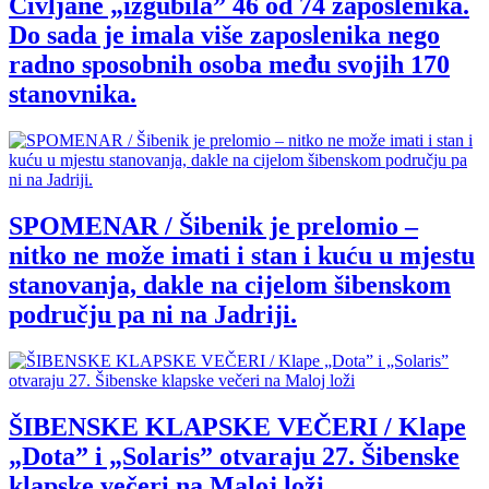
Civljane „izgubila” 46 od 74 zaposlenika.
Do sada je imala više zaposlenika nego
radno sposobnih osoba među svojih 170
stanovnika.
SPOMENAR / Šibenik je prelomio –
nitko ne može imati i stan i kuću u mjestu
stanovanja, dakle na cijelom šibenskom
području pa ni na Jadriji.
ŠIBENSKE KLAPSKE VEČERI / Klape
„Dota” i „Solaris” otvaraju 27. Šibenske
klapske večeri na Maloj loži