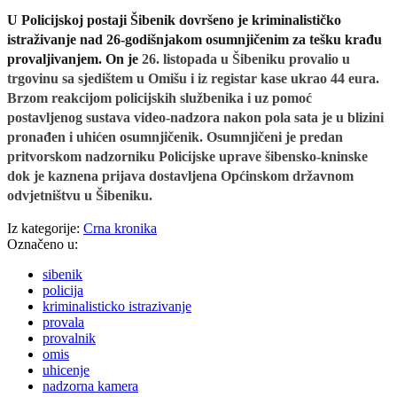
U Policijskoj postaji Šibenik dovršeno je kriminalističko
istraživanje nad 26-godišnjakom osumnjičenim za tešku krađu
provaljivanjem.
On je
26. listopada u Šibeniku provalio u
trgovinu sa sjedištem u Omišu
i
iz registar kase
ukrao
44 eura.
Brzom reakcijom policijskih službenika i uz pomoć
postavljenog sustava video-nadzora nakon pola sata je u blizini
pronađen i uhićen osumnjičenik. Osumnjičeni je predan
pritvorskom nadzorniku Policijske uprave šibensko-kninske
dok je kaznena prijava dostavljena Općinskom državnom
odvjetništvu u Šibeniku.
Iz kategorije:
Crna kronika
Označeno u:
sibenik
policija
kriminalisticko istrazivanje
provala
provalnik
omis
uhicenje
nadzorna kamera