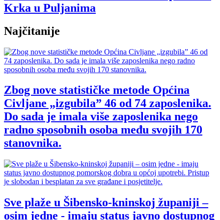
Krka u Puljanima
Najčitanije
Zbog nove statističke metode Općina
Civljane „izgubila” 46 od 74 zaposlenika.
Do sada je imala više zaposlenika nego
radno sposobnih osoba među svojih 170
stanovnika.
Sve plaže u Šibensko-kninskoj županiji –
osim jedne - imaju status javno dostupnog