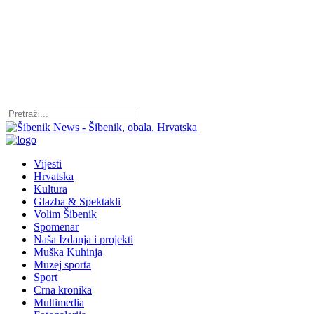
Vijesti
Hrvatska
Kultura
Glazba & Spektakli
Volim Šibenik
Spomenar
Naša Izdanja i projekti
Muška Kuhinja
Muzej sporta
Sport
Crna kronika
Multimedia