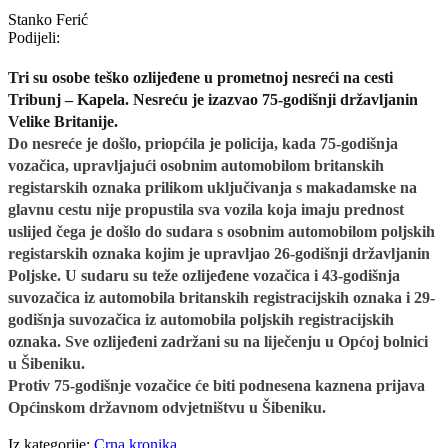
Stanko Ferić
Podijeli:
Tri su osobe teško ozlijeđene u prometnoj nesreći na cesti
Tribunj – Kapela. Nesreću je izazvao 75-godišnji
državljanin
Velike Britanije
.
Do nesreće je došlo,
priopćila je policija,
kada
75-godišnja
vozačica
, upravljajući osobnim automobilom britanskih
registarskih oznaka prilikom uključivanja
s makadamske
na
glavnu cestu nije propustila sva vozila koja imaju prednost
uslijed čega
je
do
šlo
do sudara s osobnim automobilom poljskih
registarskih oznaka kojim je upravljao 26-godišnji državljanin
Poljske
. U sudaru su teže ozlijeđene vozačica i 43-godišnja
suvozačica iz automobila britanskih reg
istracijskih
oznaka i 29-
godišnja suvozačica iz automobila poljskih reg
istracijskih
oznaka.
S
ve
ozlijeđeni
zadržan
i su
na liječenju u Općoj bolnici
u Šibeniku.
Protiv 75-godišn
j
e
vozačice
će biti podnesena kaznena prijava
Općinskom državnom odvjetništvu u Šibeniku.
Iz kategorije:
Crna kronika