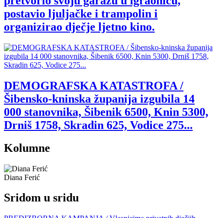
pretvorio svoju garažu u igraonicu,
postavio ljuljačke i trampolin i
organizirao dječje ljetno kino.
DEMOGRAFSKA KATASTROFA /
Šibensko-kninska županija izgubila 14
000 stanovnika, Šibenik 6500, Knin 5300,
Drniš 1758, Skradin 625, Vodice 275...
Kolumne
Diana Ferić
Sridom u sridu