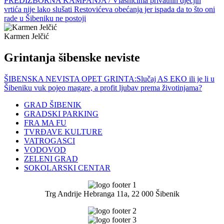
PREDIZBORNA KAMPANJA / Vlasnicima privatnih dječjih
vrtića nije lako slušati Restovićeva obećanja jer ispada da to što oni
rade u Šibeniku ne postoji
Karmen Jelčić
Grintanja šibenske neviste
ŠIBENSKA NEVISTA OPET GRINTA:Slučaj AS EKO ili je li u
Šibeniku vuk pojeo magare, a profit ljubav prema životinjama?
GRAD ŠIBENIK
GRADSKI PARKING
FRA MA FU
TVRĐAVE KULTURE
VATROGASCI
VODOVOD
ZELENI GRAD
SOKOLARSKI CENTAR
Trg Andrije Hebranga 11a, 22 000 Šibenik