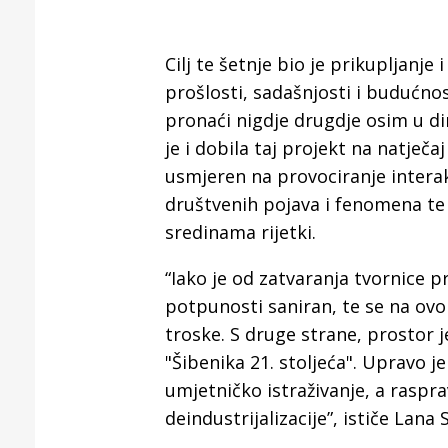
Cilj te šetnje bio je prikupljanj
prošlosti, sadašnjosti i budućnos
pronaći nigdje drugdje osim u di
je i dobila taj projekt na natječa
usmjeren na provociranje intera
društvenih pojava i fenomena te 
sredinama rijetki.
“Iako je od zatvaranja tvornice p
potpunosti saniran, te se na ovo
troske. S druge strane, prostor j
"Šibenika 21. stoljeća". Upravo je
umjetničko istraživanje, a raspr
deindustrijalizacije”, ističe Lana S