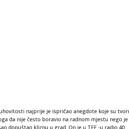
uhovitosti najprije je ispričao anegdote koje su tvo
toga da nije često boravio na radnom mjestu nego je 
sao dopuštao kliznu u grad. On je u TEF -u radio 40