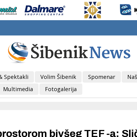
& Spektakli
Volim Šibenik
Spomenar
Naš
Multimedia
Fotogalerija
rostorom bivšeg TEF -a: Sli