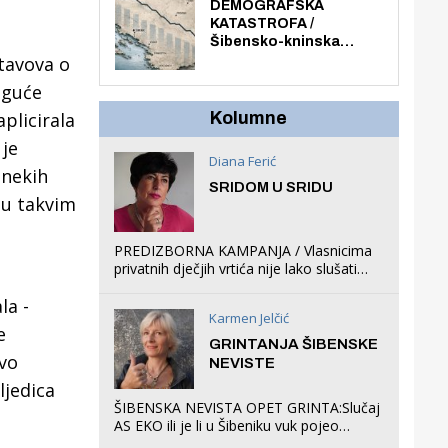
ljuljačke i trampolin i
DEMOGRAFSKA
organizirao dječje
KATASTROFA /
ljetno kino.
Šibensko-kninska
stavova o
županija izgubila 14 000
stanovnika, Šibenik
oguće
6500, Knin 5300, Drniš
1758, Skradin 625,
plicirala
Kolumne
Vodice 275...
 je
Diana Ferić
 nekih
SRIDOM U SRIDU
 u takvim
PREDIZBORNA KAMPANJA / Vlasnicima
privatnih dječjih vrtića nije lako slušati
Restovićeva obećanja jer ispada da to
la -
što oni rade u Šibeniku ne postoji
Karmen Jelčić
e
GRINTANJA ŠIBENSKE
ovo
NEVISTE
ljedica
ŠIBENSKA NEVISTA OPET GRINTA:Slučaj
AS EKO ili je li u Šibeniku vuk pojeo
magare, a profit ljubav prema