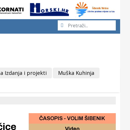
a Izdanja i projekti
Muška Kuhinja
ČASOPIS - VOLIM ŠIBENIK
čice
Video