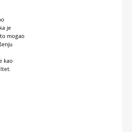
ao
ka je
m to mogao
ušenju
je kao
ltet.