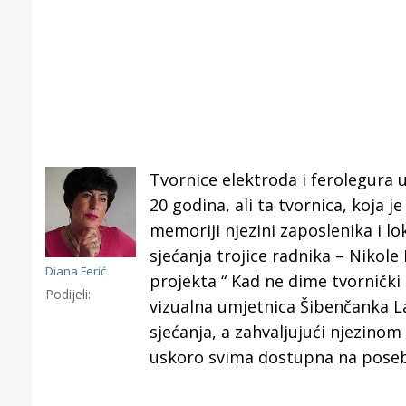
Tvornice elektroda i ferolegura 
20 godina, ali ta tvornica, koja j
memoriji njezini zaposlenika i l
sjećanja trojice radnika – Nikole 
Diana Ferić
projekta “ Kad ne dime tvornički 
Podijeli:
vizualna umjetnica Šibenčanka Lana
sjećanja, a zahvaljujući njezinom 
Gornji tok
uskoro svima dostupna na posebno
Otkrijte h
edukativnom kampusu 