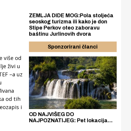
ZEMLJA DIDE MOG:Pola stoljeća
seoskog turizma ili kako je don
Stipe Perkov oteo zaboravu
baštinu Jurlinovih dvora
Sponzorirani članci
e više od
je živi u
TEF –a uz
u
đivana
ka od tih
eozapis i
azak
OD NAJVIŠEG DO
ZA
zgrađeno
NAJPOZNATIJEG: Pet lokacija
AKA
ru
koje otkrivaju različitost slapova
isku