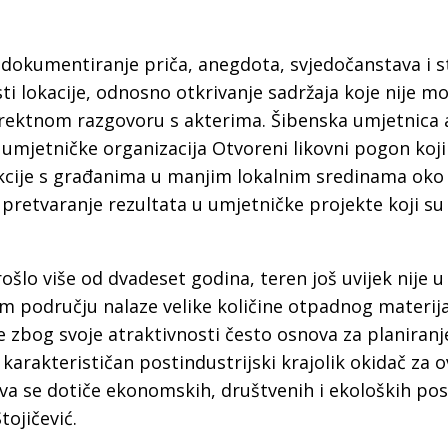
e i dokumentiranje priča, anegdota, svjedočanstava i 
ti lokacije, odnosno otkrivanje sadržaja koje nije m
rektnom razgovoru s akterima. Šibenska umjetnica a
j umjetničke organizacija Otvoreni likovni pogon koji
kcije s građanima u manjim lokalnim sredinama oko
pretvaranje rezultata u umjetničke projekte koji su
rošlo više od dvadeset godina, teren još uvijek nije u
m području nalaze velike količine otpadnog materija
e zbog svoje atraktivnosti često osnova za planiranj
 karakterističan postindustrijski krajolik okidač za 
ava se dotiče ekonomskih, društvenih i ekoloških pos
tojičević.