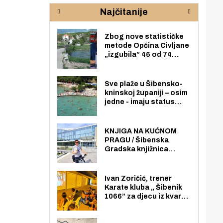
rijeke Krke
sud
Najčitanije
pod
zaj
Zbog nove statističke
metode Općina Civljane
„izgubila” 46 od 74
zaposlenika. Do sada je
imala više zaposlenika
nego radno sposobnih
Sve plaže u Šibensko-
osoba među svojih 170
kninskoj županiji – osim
stanovnika.
jedne - imaju status
javno dostupnog
pomorskog dobra u
općoj upotrebi. Pristup
KNJIGA NA KUĆNOM
je slobodan i besplatan
PRAGU / Šibenska
za sve građane i
Gradska knjižnica
posjetitelje.
„Juraj Šižgorić” uvela
besplatnu dostavu
knjiga na kućnu adresu
Ivan Zoričić, trener
električnim biciklom.
Karate kluba „ Šibenik
1066” za djecu iz kvarta
pretvorio svoju garažu
u igraonicu, postavio