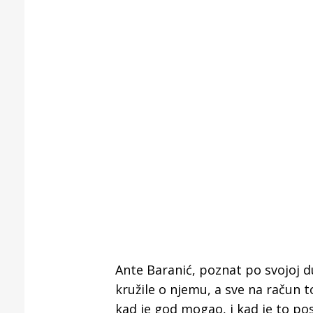
Ante Baranić, poznat po svojoj d
kružile o njemu, a sve na račun 
kad je god mogao, i kad je to po