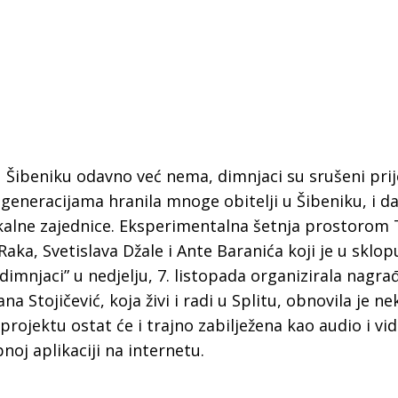
u Šibeniku odavno već nema, dimnjaci su srušeni prij
e generacijama hranila mnoge obitelji u Šibeniku, i dal
okalne zajednice. Eksperimentalna šetnja prostorom 
Raka, Svetislava Džale i Ante Baranića koji je u sklop
dimnjaci” u nedjelju, 7. listopada organizirala nagra
 Stojičević, koja živi i radi u Splitu, obnovila je ne
projektu ostat će i trajno zabilježena kao audio i vid
 Krke iz prve ruke -
Šibenik spreman za dol
j aplikaciji na internetu.
ostel Titius u
električnih autobusa: i
NP Krka u
12 punionica na kolodvo