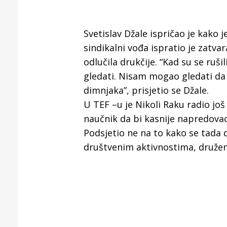
Svetislav Džale ispričao je kako j
sindikalni vođa ispratio je zatvar
odlučila drukčije. “Kad su se ruš
gledati. Nisam mogao gledati da l
dimnjaka”, prisjetio se Džale.
U TEF –u je Nikoli Raku radio još
naučnik da bi kasnije napredovao i
Podsjetio ne na to kako se tada d
društvenim aktivnostima, družen