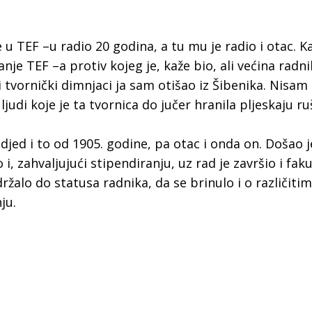
e u TEF –u radio 20 godina, a tu mu je radio i otac. K
anje TEF –a protiv kojeg je, kaže bio, ali većina radni
ili tvornički dimnjaci ja sam otišao iz Šibenika. Nisa
judi koje je ta tvornica do jučer hranila pljeskaju r
 djed i to od 1905. godine, pa otac i onda on. Došao 
, zahvaljujući stipendiranju, uz rad je završio i faku
ržalo do statusa radnika, da se brinulo i o različitim
ju.