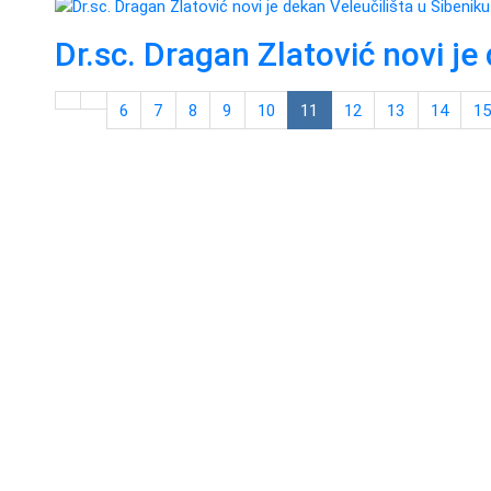
Dr.sc. Dragan Zlatović novi je
6
7
8
9
10
11
12
13
14
1