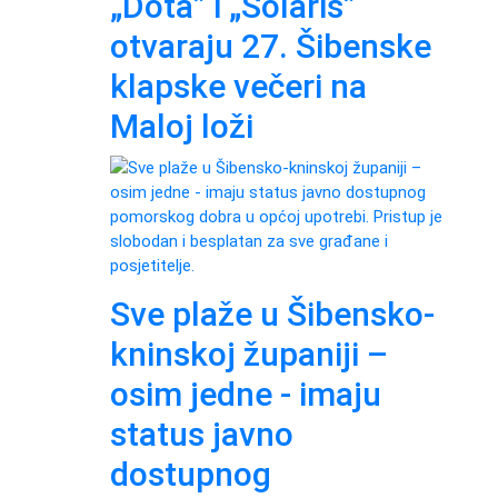
„Dota” i „Solaris”
otvaraju 27. Šibenske
klapske večeri na
Maloj loži
Sve plaže u Šibensko-
kninskoj županiji –
osim jedne - imaju
status javno
dostupnog