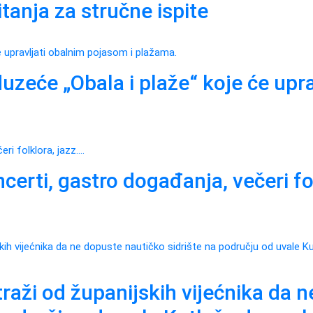
itanja za stručne ispite
zeće „Obala i plaže“ koje će upra
rti, gastro događanja, večeri fo
raži od županijskih vijećnika da n