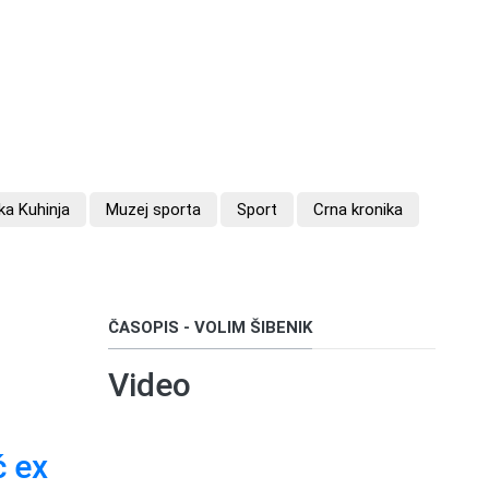
a Kuhinja
Muzej sporta
Sport
Crna kronika
ČASOPIS - VOLIM ŠIBENIK
Video
ć ex