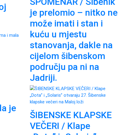
SPOMENAR / Šibenik
oj
je prelomio – nitko ne
može imati i stan i
kuću u mjestu
stanovanja, dakle na
cijelom šibenskom
području pa ni na
Jadriji.
a je
ŠIBENSKE KLAPSKE
VEČERI / Klape