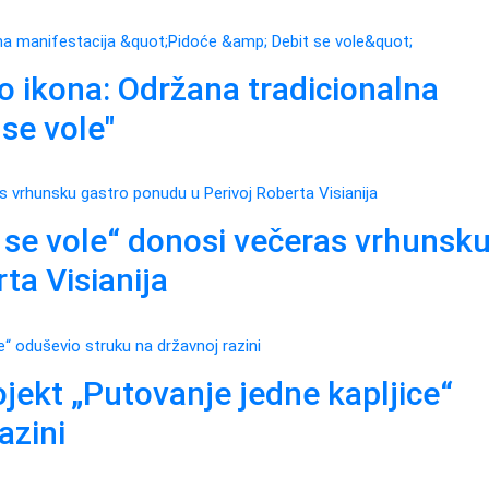
o ikona: Održana tradicionalna
se vole"
 se vole“ donosi večeras vrhunsk
ta Visianija
ojekt „Putovanje jedne kapljice“
azini