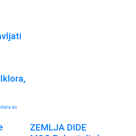
vljati
lklora,
e
ZEMLJA DIDE