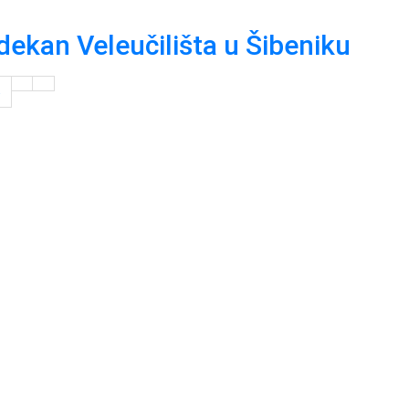
 dekan Veleučilišta u Šibeniku
5