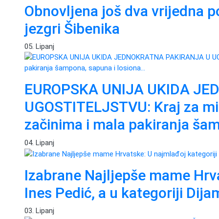
Obnovljena još dva vrijedna po
jezgri Šibenika
05. Lipanj
EUROPSKA UNIJA UKIDA JE
UGOSTITELJSTVU: Kraj za mik
začinima i mala pakiranja šam
04. Lipanj
Izabrane Najljepše mame Hrvat
Ines Pedić, a u kategoriji Dij
03. Lipanj