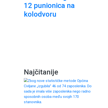
12 punionica na
raz
kolodvoru
rij
u
Najčitanije