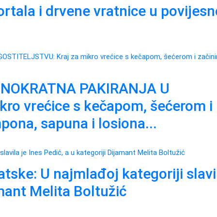
rtala i drvene vratnice u povijesn
DNOKRATNA PAKIRANJA U
ro vrećice s kečapom, šećerom i
pona, sapuna i losiona...
ske: U najmlađoj kategoriji slavil
amant Melita Boltužić