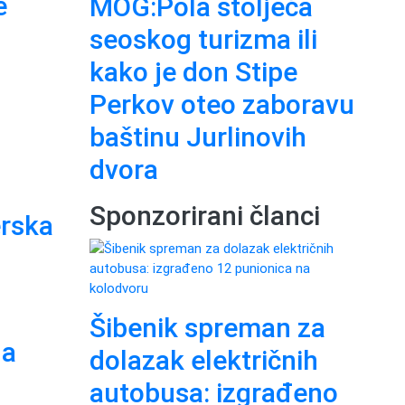
e
MOG:Pola stoljeća
seoskog turizma ili
kako je don Stipe
Perkov oteo zaboravu
baštinu Jurlinovih
dvora
Sponzorirani članci
erska
Šibenik spreman za
OD
na
dolazak električnih
NAJ
autobusa: izgrađeno
lok