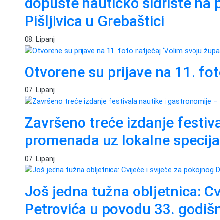
dopuste nautičko sidrište na 
Pišljivica u Grebaštici
08. Lipanj
Otvorene su prijave na 11. fot
07. Lipanj
Završeno treće izdanje festiv
promenada uz lokalne specijal
07. Lipanj
Još jedna tužna obljetnica: C
Petrovića u povodu 33. godišn