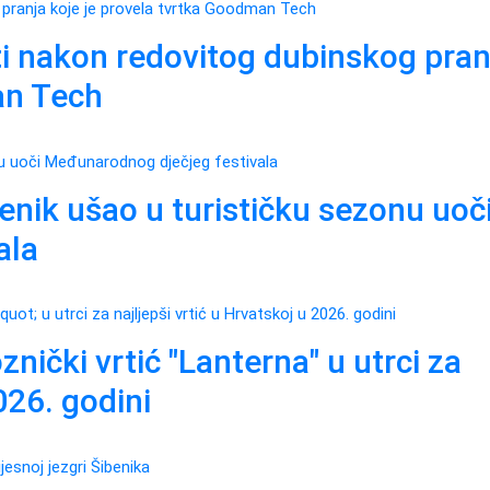
ti nakon redovitog dubinskog pran
an Tech
enik ušao u turističku sezonu uoč
ala
čki vrtić "Lanterna" u utrci za
026. godini