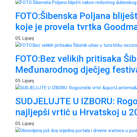
FOTO:Šibenska Poljana bliješ
koje je provela tvrtka Goodm
05. Lipanj
FOTO:Bez velikih pritisaka Šib
Međunarodnog dječjeg festiv
05. Lipanj
SUDJELUJTE U IZBORU: Rogozni
najljepši vrtić u Hrvatskoj u 2
05. Lipanj