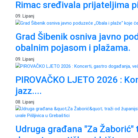
Rimac sređivala prijateljima p
09. Lipanj
Grad Šibenik osniva javno podu
obalnim pojasom i plažama.
09. Lipanj
PIROVAČKO LJETO 2026 : Konce
jazz....
08. Lipanj
Udruga građana "Za Žaborić" t