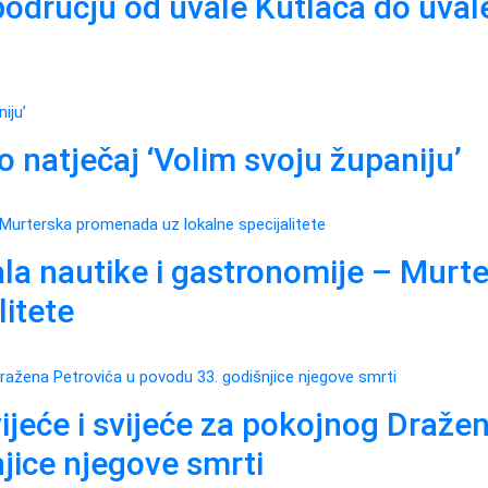
području od uvale Kutlača do uval
o natječaj ‘Volim svoju županiju’
ala nautike i gastronomije – Murt
itete
vijeće i svijeće za pokojnog Draže
jice njegove smrti