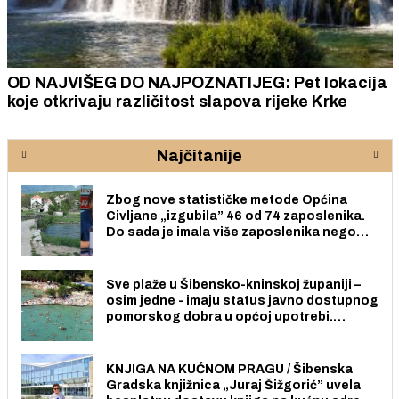
OD NAJVIŠEG DO NAJPOZNATIJEG: Pet lokacija
koje otkrivaju različitost slapova rijeke Krke
Najčitanije
Zbog nove statističke metode Općina
Civljane „izgubila” 46 od 74 zaposlenika.
Do sada je imala više zaposlenika nego
radno sposobnih osoba među svojih 170
stanovnika.
Sve plaže u Šibensko-kninskoj županiji –
osim jedne - imaju status javno dostupnog
pomorskog dobra u općoj upotrebi.
Pristup je slobodan i besplatan za sve
građane i posjetitelje.
KNJIGA NA KUĆNOM PRAGU / Šibenska
Gradska knjižnica „Juraj Šižgorić” uvela