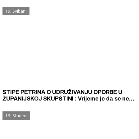
Gradskom vijeću stajati skrušeno
19. Svibanj
STIPE PETRINA O UDRUŽIVANJU OPORBE U
ŽUPANIJSKOJ SKUPŠTINI : Vrijeme je da se neki
modeli, neki pojedinci sklone s političke scene jer
prave štetu svima nama zajedno
13. Studeni