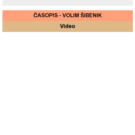
ČASOPIS - VOLIM ŠIBENIK
Video