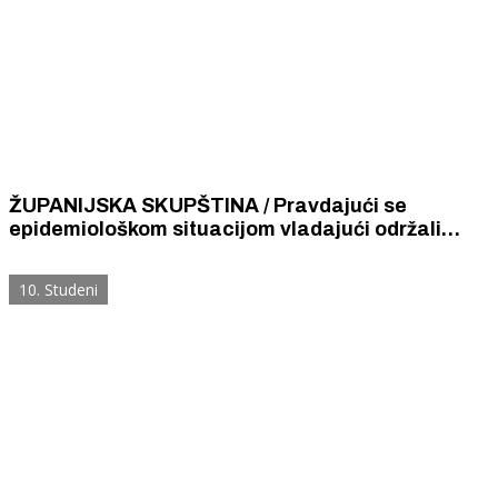
ŽUPANIJSKA SKUPŠTINA / Pravdajući se
epidemiološkom situacijom vladajući održali
elektroničku sjednicu, oporba nije sudjelovala
10. Studeni