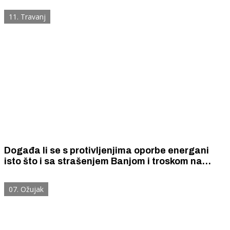
11. Travanj
Događa li se s protivljenjima oporbe energani
isto što i sa strašenjem Banjom i troskom na
Batiželama na nekim prijašnjim izborima?
07. Ožujak