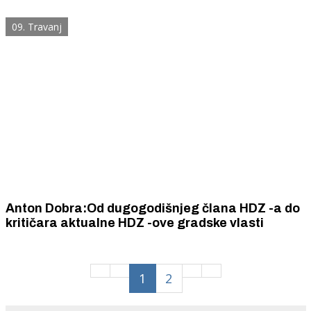
odgovara na pitanja
09. Travanj
Anton Dobra:Od dugogodišnjeg člana HDZ -a do
kritičara aktualne HDZ -ove gradske vlasti
1
2