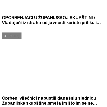
OPORBENJACI U ŽUPANIJSKOJ SKUPŠTINI /
Vladajući iz straha od javnosti koriste priliku i
nedemokratski, neopravdano sazivaju online
sjednicu
31. Srpanj
Oprbeni vijećnici napustili današnju sjednicu
Županijske skupštine,smeta im što im se ne