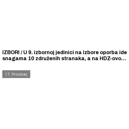
IZBORI / U 9. izbornoj jedinici na izbore oporba ide
snagama 10 združenih stranaka, a na HDZ-ovog
nositelja liste Ivana Malenicu šalje SDP-ovku
Sabinu Glasovac
17. Prosinac