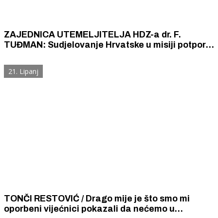
ZAJEDNICA UTEMELJITELJA HDZ-a dr. F.
TUĐMAN: Sudjelovanje Hrvatske u misiji potpore
Ukrajini čisto je kao suza i ispravno kao Oluja, ali
oporbe je sramotno odbila pomoći žrtvi
21. Lipanj
velikoruskog agresora.
TONČI RESTOVIĆ / Drago mije je što smo mi
oporbeni vijećnici pokazali da nećemo u