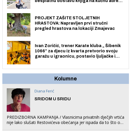
besplatnu dostavu knjiga na kućnu adresu
električnim biciklom.
PROJEKT ZAŠITE STOLJETNIH
HRASTOVA: Napravljen prvi stručni
pregled hrastova na lokaciji Zmajevac
Ivan Zoričić, trener Karate kluba „ Šibenik
1066” za djecu iz kvarta pretvorio svoju
garažu u igraonicu, postavio ljuljačke i
trampolin i organizirao dječje ljetno kino.
Kolumne
Diana Ferić
SRIDOM U SRIDU
PREDIZBORNA KAMPANJA / Vlasnicima privatnih dječjih vrtića
nije lako slušati Restovićeva obećanja jer ispada da to što oni
rade u Šibeniku ne postoji