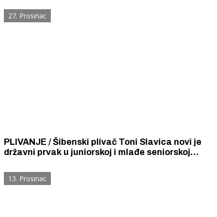
početnike i mlađe kadete
27. Prosinac
PLIVANJE / Šibenski plivač Toni Slavica novi je
državni prvak u juniorskoj i mlađe seniorskoj
kategoriji na 100, 200 i 400 mješovito i seniorski
prvak na 200 mješovito
13. Prosinac