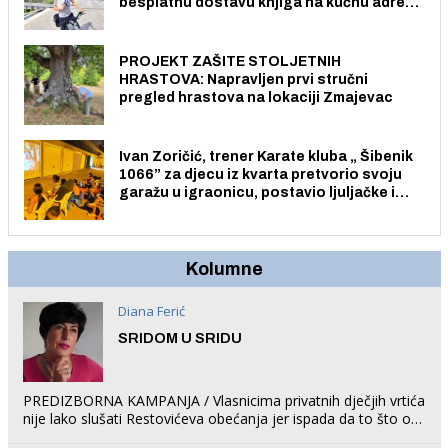
besplatnu dostavu knjiga na kućnu adresu
električnim biciklom.
PROJEKT ZAŠITE STOLJETNIH
HRASTOVA: Napravljen prvi stručni
pregled hrastova na lokaciji Zmajevac
Ivan Zoričić, trener Karate kluba „ Šibenik
1066” za djecu iz kvarta pretvorio svoju
garažu u igraonicu, postavio ljuljačke i
trampolin i organizirao dječje ljetno kino.
Kolumne
Diana Ferić
SRIDOM U SRIDU
PREDIZBORNA KAMPANJA / Vlasnicima privatnih dječjih vrtića
nije lako slušati Restovićeva obećanja jer ispada da to što oni
rade u Šibeniku ne postoji