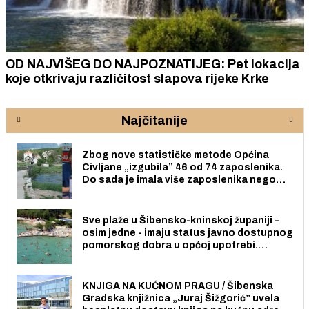
OD NAJVIŠEG DO NAJPOZNATIJEG: Pet lokacija
koje otkrivaju različitost slapova rijeke Krke
Najčitanije
Zbog nove statističke metode Općina
Civljane „izgubila” 46 od 74 zaposlenika.
Do sada je imala više zaposlenika nego
radno sposobnih osoba među svojih 170
stanovnika.
Sve plaže u Šibensko-kninskoj županiji –
osim jedne - imaju status javno dostupnog
pomorskog dobra u općoj upotrebi.
Pristup je slobodan i besplatan za sve
građane i posjetitelje.
KNJIGA NA KUĆNOM PRAGU / Šibenska
Gradska knjižnica „Juraj Šižgorić” uvela