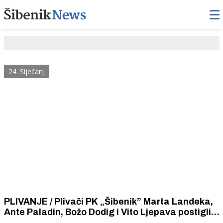
24. Siječanj
PLIVANJE / Plivači PK „Šibenik” Marta Landeka,
Ante Paladin, Božo Dodig i Vito Ljepava postigli
odlične rezultate na Otvorenoj ST ligi za plivače