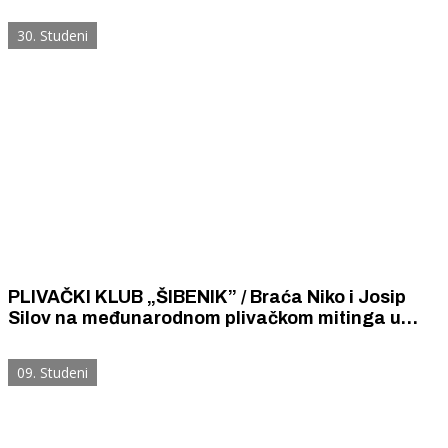
seniore u Zadru potvrdio status jednog od
najboljih hrvatskih plivačkih klubova
30. Studeni
PLIVAČKI KLUB „ŠIBENIK” / Braća Niko i Josip
Silov na međunarodnom plivačkom mitinga u
Zadru osvojili zlato i dvije bronce. Srušili su
osobne rekorde.
09. Studeni