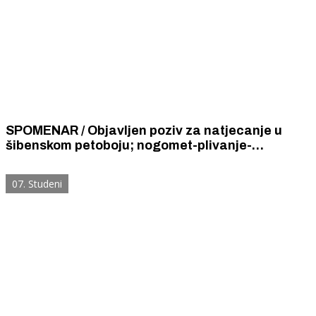
SPOMENAR / Objavljen poziv za natjecanje u
šibenskom petoboju; nogomet-plivanje-
biciklizam-šah-zborno recitiranje poezije.
07. Studeni