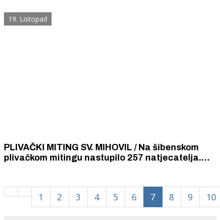
Prixa” u svojim kategorijama.
19. Listopad
PLIVAČKI MITING SV. MIHOVIL / Na šibenskom
plivačkom mitingu nastupilo 257 natjecatelja.
Šibenski plivači postigli odlične rezultate.
1
2
3
4
5
6
7
8
9
10