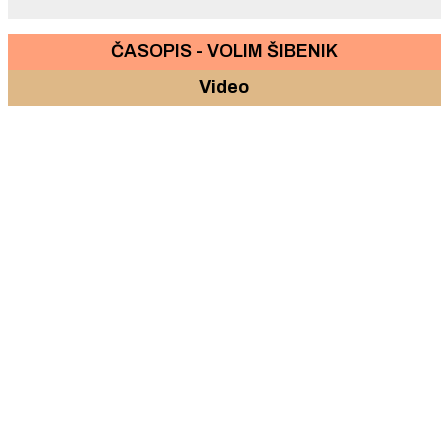
ČASOPIS - VOLIM ŠIBENIK
Video