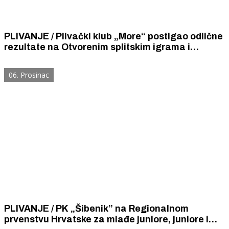
PLIVANJE / Plivački klub „More“ postigao odlične
rezultate na Otvorenim splitskim igrama i
Regionalnom prvenstvu Hrvatske
06. Prosinac
PLIVANJE / PK „Šibenik” na Regionalnom
prvenstvu Hrvatske za mlađe juniore, juniore i