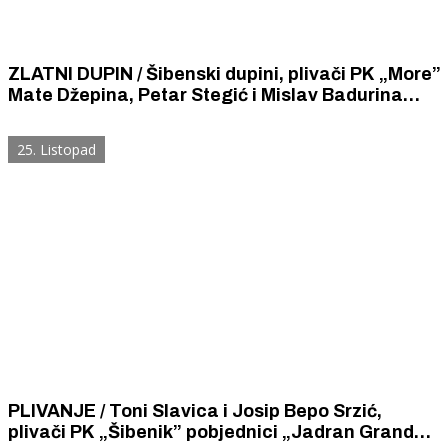
ZLATNI DUPIN / Šibenski dupini, plivači PK „More”
Mate Džepina, Petar Stegić i Mislav Badurina
zlatni na „Zlatnom dupinu” u Splitu.
25. Listopad
PLIVANJE / Toni Slavica i Josip Bepo Srzić,
plivači PK „Šibenik” pobjednici „Jadran Grand