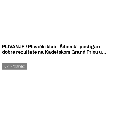
PLIVANJE / Plivački klub „Šibenik” postigao
dobre rezultate na Kadetskom Grand Prixu u
Sisku. Najuspješnija su bila braća Josip i Niko
Silov.
07. Prosinac