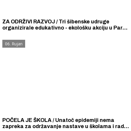
ZA ODRŽIVI RAZVOJ / Tri šibenske udruge
organizirale edukativno - ekološku akciju u Park
šumi Šubićevac, pogledajte što su djeca sve
radila
06. Rujan
POČELA JE ŠKOLA / Unatoč epidemiji nema
zapreka za održavanje nastave u školama i rad s