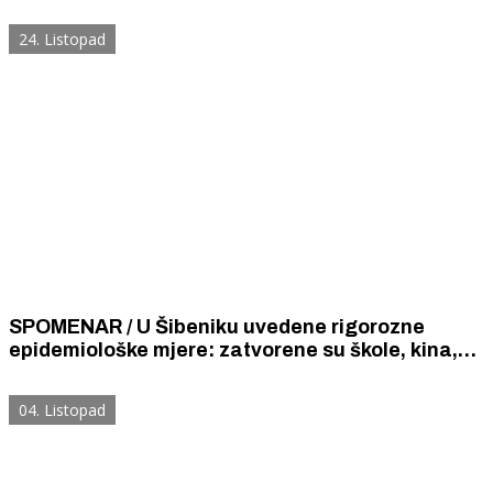
60 - tak kvadrata
24. Listopad
SPOMENAR / U Šibeniku uvedene rigorozne
epidemiološke mjere: zatvorene su škole, kina,
kavane i zabranjena javna okupljanja, a djeca ne
smiju izlaziti iz kuća.
04. Listopad