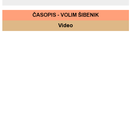
ČASOPIS - VOLIM ŠIBENIK
Video