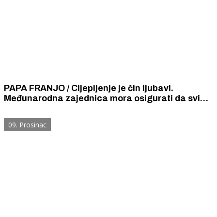
PAPA FRANJO / Cijepljenje je čin ljubavi.
Međunarodna zajednica mora osigurati da svi
imaju brz i pravičan pristup cjepivu.
09. Prosinac