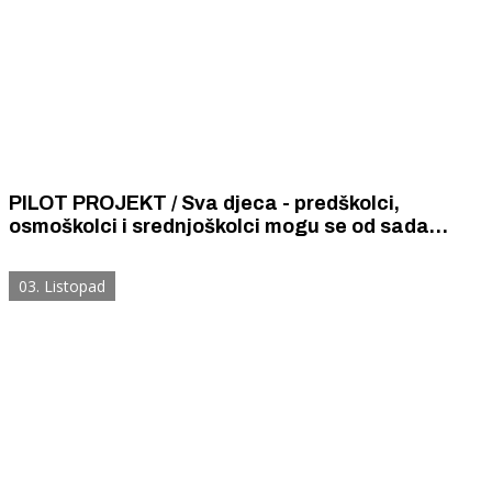
PILOT PROJEKT / Sva djeca - predškolci,
osmoškolci i srednjoškolci mogu se od sada
besplatno voziti vlakom ma gdje išli
03. Listopad