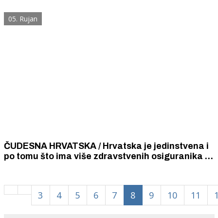
djecom u vrtićima, ali uz (blaže) epidemiološke
mjere, poručuje Ministarstvo znanosti i
05. Rujan
obrazovanja
ČUDESNA HRVATSKA / Hrvatska je jedinstvena i
po tomu što ima više zdravstvenih osiguranika i
birača nego stanovnika.
3
4
5
6
7
8
9
10
11