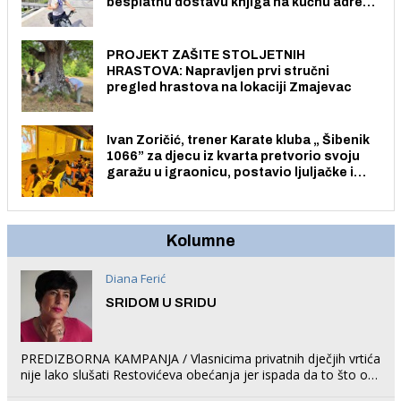
besplatnu dostavu knjiga na kućnu adresu
električnim biciklom.
PROJEKT ZAŠITE STOLJETNIH
HRASTOVA: Napravljen prvi stručni
pregled hrastova na lokaciji Zmajevac
Ivan Zoričić, trener Karate kluba „ Šibenik
1066” za djecu iz kvarta pretvorio svoju
garažu u igraonicu, postavio ljuljačke i
trampolin i organizirao dječje ljetno kino.
Kolumne
Diana Ferić
SRIDOM U SRIDU
PREDIZBORNA KAMPANJA / Vlasnicima privatnih dječjih vrtića
nije lako slušati Restovićeva obećanja jer ispada da to što oni
rade u Šibeniku ne postoji