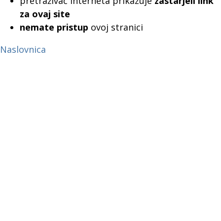
pretraživač interneta prikazuje
zastarjeli link
za ovaj site
nemate pristup
ovoj stranici
Naslovnica