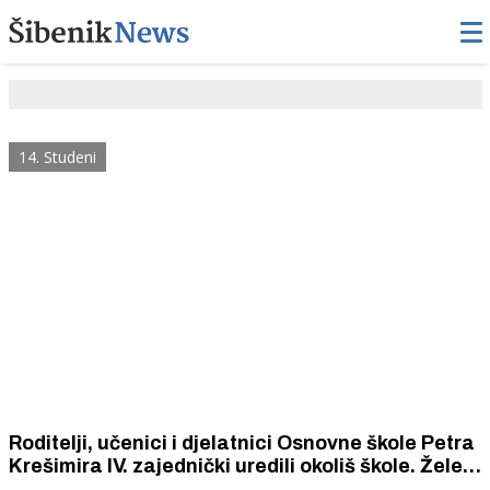
14. Studeni
Roditelji, učenici i djelatnici Osnovne škole Petra
Krešimira IV. zajednički uredili okoliš škole. Žele
biti primjer svojoj djeci i ponositi se svojom