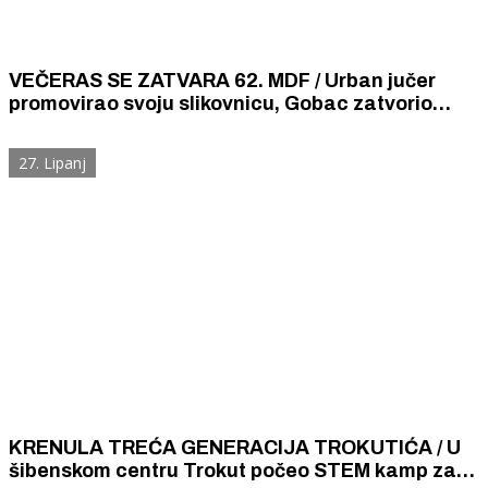
VEČERAS SE ZATVARA 62. MDF / Urban jučer
promovirao svoju slikovnicu, Gobac zatvorio
izložbu i popričao s djecom
27. Lipanj
KRENULA TREĆA GENERACIJA TROKUTIĆA / U
šibenskom centru Trokut počeo STEM kamp za