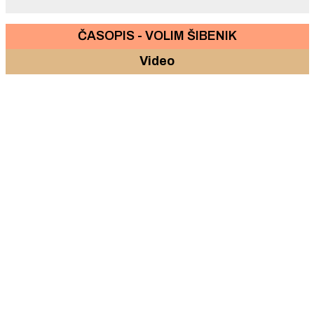
ČASOPIS - VOLIM ŠIBENIK
Video