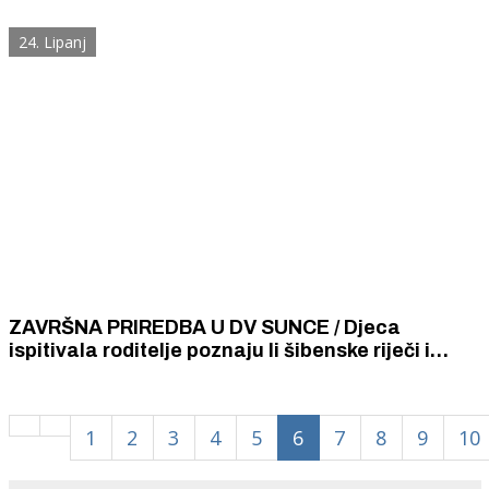
osmoškolsce, interes je ogroman
24. Lipanj
ZAVRŠNA PRIREDBA U DV SUNCE / Djeca
ispitivala roditelje poznaju li šibenske riječi i
pjevala o Arsenu "kad je bija dite"
1
2
3
4
5
6
7
8
9
10