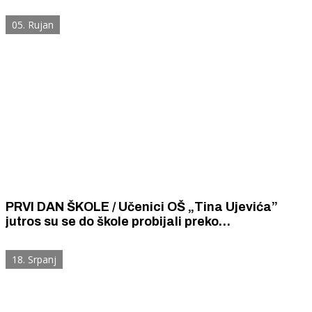
Svako dijete treba djetetu biti anđeo čuvar.
05. Rujan
PRVI DAN ŠKOLE / Učenici OŠ „Tina Ujevića”
jutros su se do škole probijali preko
neobilježenog i neosiguranog gradilišta. Nije bilo
nikoga da ih zaštiti.
18. Srpanj