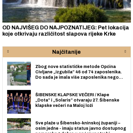
OD NAJVIŠEG DO NAJPOZNATIJEG: Pet lokacija
koje otkrivaju različitost slapova rijeke Krke
Najčitanije
Zbog nove statističke metode Općina
Civljane „izgubila” 46 od 74 zaposlenika.
Do sada je imala više zaposlenika nego
radno sposobnih osoba među svojih 170
stanovnika.
ŠIBENSKE KLAPSKE VEČERI / Klape
„Dota” i „Solaris” otvaraju 27. Šibenske
klapske večeri na Maloj loži
Sve plaže u Šibensko-kninskoj županiji –
osim jedne - imaju status javno dostupnog