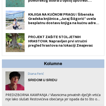
pomorskog dobra u općoj upotrebi.
Pristup je slobodan i besplatan za sve
građane i posjetitelje.
KNJIGA NA KUĆNOM PRAGU / Šibenska
Gradska knjižnica „Juraj Šižgorić” uvela
besplatnu dostavu knjiga na kućnu adresu
električnim biciklom.
PROJEKT ZAŠITE STOLJETNIH
HRASTOVA: Napravljen prvi stručni
pregled hrastova na lokaciji Zmajevac
Kolumne
Diana Ferić
SRIDOM U SRIDU
PREDIZBORNA KAMPANJA / Vlasnicima privatnih dječjih vrtića
nije lako slušati Restovićeva obećanja jer ispada da to što oni
rade u Šibeniku ne postoji