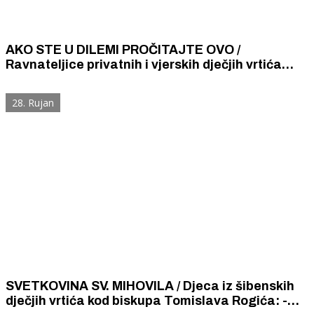
AKO STE U DILEMI PROČITAJTE OVO /
Ravnateljice privatnih i vjerskih dječjih vrtića
secirale izjavu po izjavu Danijela Milete i
argumentirano odgovorile
28. Rujan
SVETKOVINA SV. MIHOVILA / Djeca iz šibenskih
dječjih vrtića kod biskupa Tomislava Rogića: -