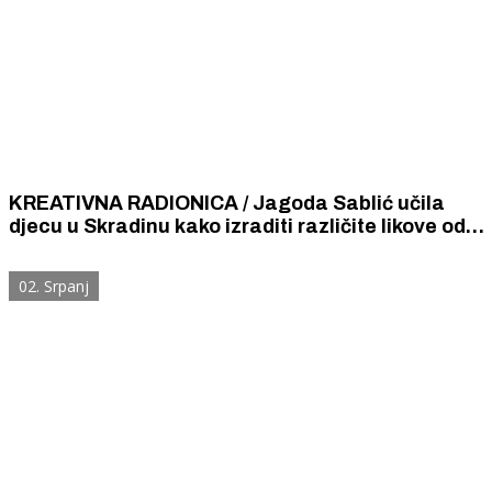
KREATIVNA RADIONICA / Jagoda Sablić učila
djecu u Skradinu kako izraditi različite likove od
recikliranog papira i vune
02. Srpanj