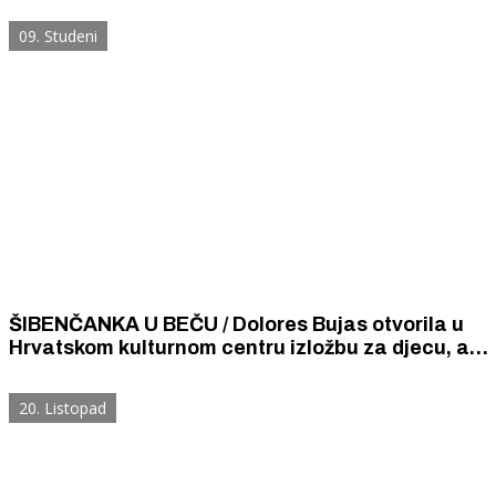
školom.
09. Studeni
ŠIBENČANKA U BEČU / Dolores Bujas otvorila u
Hrvatskom kulturnom centru izložbu za djecu, a
tema su pustolovine iz Šibenika
20. Listopad