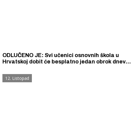
ODLUČENO JE: Svi učenici osnovnih škola u
Hrvatskoj dobit će besplatno jedan obrok dnevno.
Hrvatska iz proračuna daje 10 kuna po djetetu.
12. Listopad