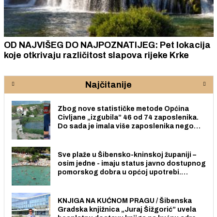
OD NAJVIŠEG DO NAJPOZNATIJEG: Pet lokacija
koje otkrivaju različitost slapova rijeke Krke
Najčitanije
Zbog nove statističke metode Općina
Civljane „izgubila” 46 od 74 zaposlenika.
Do sada je imala više zaposlenika nego
radno sposobnih osoba među svojih 170
stanovnika.
Sve plaže u Šibensko-kninskoj županiji –
osim jedne - imaju status javno dostupnog
pomorskog dobra u općoj upotrebi.
Pristup je slobodan i besplatan za sve
građane i posjetitelje.
KNJIGA NA KUĆNOM PRAGU / Šibenska
Gradska knjižnica „Juraj Šižgorić” uvela