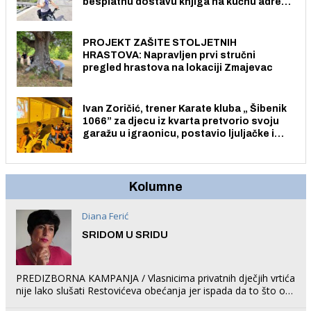
besplatnu dostavu knjiga na kućnu adresu
električnim biciklom.
PROJEKT ZAŠITE STOLJETNIH
HRASTOVA: Napravljen prvi stručni
pregled hrastova na lokaciji Zmajevac
Ivan Zoričić, trener Karate kluba „ Šibenik
1066” za djecu iz kvarta pretvorio svoju
garažu u igraonicu, postavio ljuljačke i
trampolin i organizirao dječje ljetno kino.
Kolumne
Diana Ferić
SRIDOM U SRIDU
PREDIZBORNA KAMPANJA / Vlasnicima privatnih dječjih vrtića
nije lako slušati Restovićeva obećanja jer ispada da to što oni
rade u Šibeniku ne postoji