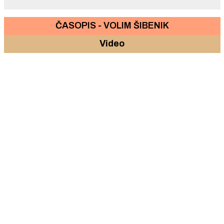
ČASOPIS - VOLIM ŠIBENIK
Video