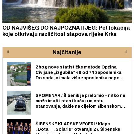
OD NAJVIŠEG DO NAJPOZNATIJEG: Pet lokacija
koje otkrivaju različitost slapova rijeke Krke
Najčitanije
Zbog nove statističke metode Općina
Civljane „izgubila” 46 od 74 zaposlenika.
Do sada je imala više zaposlenika nego
radno sposobnih osoba među svojih 170
stanovnika.
SPOMENAR / Šibenik je prelomio – nitko ne
može imati i stan i kuću u mjestu
stanovanja, dakle na cijelom šibenskom
području pa ni na Jadriji.
ŠIBENSKE KLAPSKE VEČERI / Klape
„Dota” i „Solaris” otvaraju 27. Šibenske