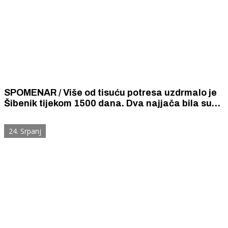
SPOMENAR / Više od tisuću potresa uzdrmalo je
Šibenik tijekom 1500 dana. Dva najjača bila su
magnitude 5,3 prema Richteru.
24. Srpanj