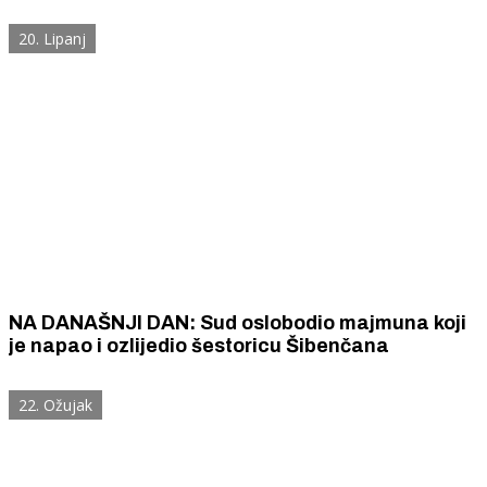
imenovanje istaknutih šibenskih partizana (!?) u
biračke odbore.
20. Lipanj
NA DANAŠNJI DAN: Sud oslobodio majmuna koji
je napao i ozlijedio šestoricu Šibenčana
22. Ožujak