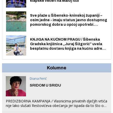
klapske večeri na Maloj loži
Sve plaže u Šibensko-kninskoj županiji –
osim jedne - imaju status javno dostupnog
pomorskog dobra u općoj upotrebi.
Pristup je slobodan i besplatan za sve
građane i posjetitelje.
KNJIGA NA KUĆNOM PRAGU / Šibenska
Gradska knjižnica „Juraj Šižgorić” uvela
besplatnu dostavu knjiga na kućnu adresu
električnim biciklom.
Kolumne
Diana Ferić
SRIDOM U SRIDU
PREDIZBORNA KAMPANJA / Vlasnicima privatnih dječjih vrtića
nije lako slušati Restovićeva obećanja jer ispada da to što oni
rade u Šibeniku ne postoji