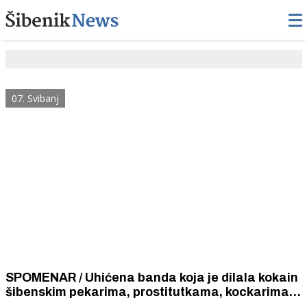
07. Svibanj
SPOMENAR / Uhićena banda koja je dilala kokain
šibenskim pekarima, prostitutkama, kockarima,
noćnim čuvarima, sportašima i vlasnicima