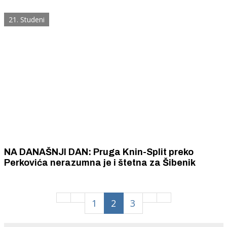
rame uz rame
21. Studeni
NA DANAŠNJI DAN: Pruga Knin-Split preko
Perkovića nerazumna je i štetna za Šibenik
1
2
3