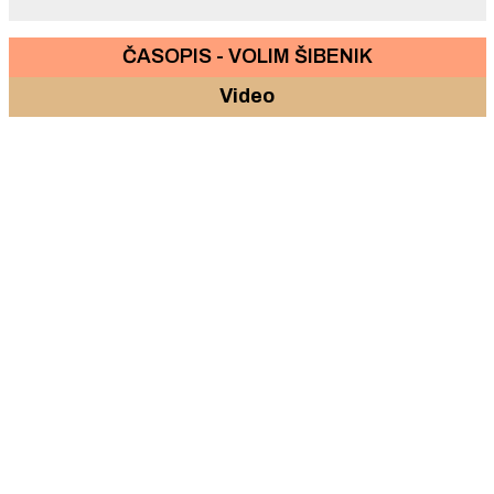
ČASOPIS - VOLIM ŠIBENIK
Video