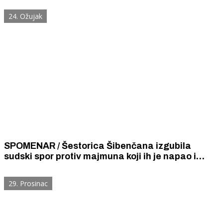
poduzeća u kojima njihovi radnici rade noću
24. Ožujak
SPOMENAR / Šestorica Šibenčana izgubila
sudski spor protiv majmuna koji ih je napao i
ozlijedio. Sud je ocijenio da je majmun bio u
pravu i da ih je napao u samoobrani.
29. Prosinac