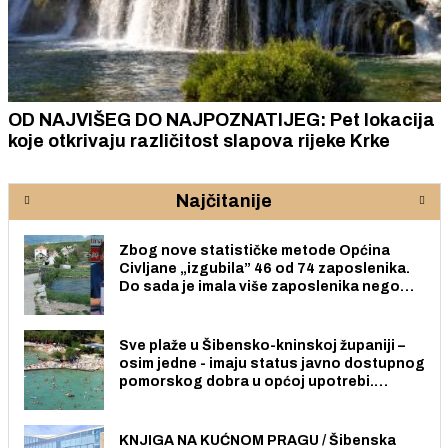
OD NAJVIŠEG DO NAJPOZNATIJEG: Pet lokacija
koje otkrivaju različitost slapova rijeke Krke
Najčitanije
Zbog nove statističke metode Općina
Civljane „izgubila” 46 od 74 zaposlenika.
Do sada je imala više zaposlenika nego
radno sposobnih osoba među svojih 170
stanovnika.
Sve plaže u Šibensko-kninskoj županiji –
osim jedne - imaju status javno dostupnog
pomorskog dobra u općoj upotrebi.
Pristup je slobodan i besplatan za sve
građane i posjetitelje.
KNJIGA NA KUĆNOM PRAGU / Šibenska