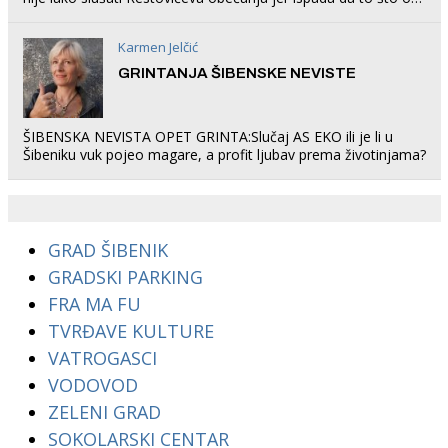
rade u Šibeniku ne postoji
Karmen Jelčić
GRINTANJA ŠIBENSKE NEVISTE
ŠIBENSKA NEVISTA OPET GRINTA:Slučaj AS EKO ili je li u
Šibeniku vuk pojeo magare, a profit ljubav prema životinjama?
GRAD ŠIBENIK
GRADSKI PARKING
FRA MA FU
TVRĐAVE KULTURE
VATROGASCI
VODOVOD
ZELENI GRAD
SOKOLARSKI CENTAR