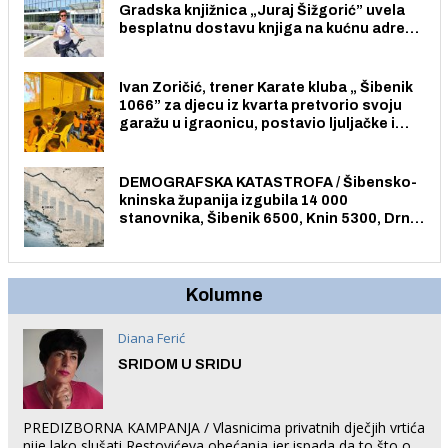
Gradska knjižnica „Juraj Šižgorić” uvela
besplatnu dostavu knjiga na kućnu adresu
električnim biciklom.
Ivan Zoričić, trener Karate kluba „ Šibenik
1066” za djecu iz kvarta pretvorio svoju
garažu u igraonicu, postavio ljuljačke i
trampolin i organizirao dječje ljetno kino.
DEMOGRAFSKA KATASTROFA / Šibensko-
kninska županija izgubila 14 000
stanovnika, Šibenik 6500, Knin 5300, Drniš
1758, Skradin 625, Vodice 275...
Kolumne
Diana Ferić
SRIDOM U SRIDU
PREDIZBORNA KAMPANJA / Vlasnicima privatnih dječjih vrtića
nije lako slušati Restovićeva obećanja jer ispada da to što oni