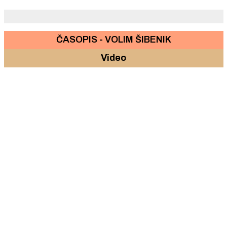
"Slamić"
ČASOPIS - VOLIM ŠIBENIK
Video