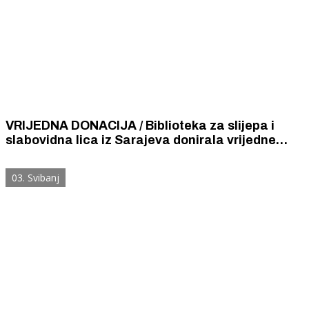
VRIJEDNA DONACIJA / Biblioteka za slijepa i
slabovidna lica iz Sarajeva donirala vrijedne
naslove šibenskoj gradskoj knjižnici
03. Svibanj