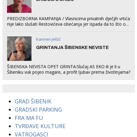
PREDIZBORNA KAMPANJA / Vlasnicima privatnih dječjih vrtića
nije lako slušati Restovićeva obećanja jer ispada da to što oni
rade u Šibeniku ne postoji
Karmen Jelčić
GRINTANJA ŠIBENSKE NEVISTE
ŠIBENSKA NEVISTA OPET GRINTA:Slučaj AS EKO ili je li u
Šibeniku vuk pojeo magare, a profit ljubav prema životinjama?
GRAD ŠIBENIK
GRADSKI PARKING
FRA MA FU
TVRĐAVE KULTURE
VATROGASCI