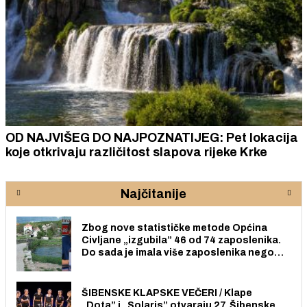
OD NAJVIŠEG DO NAJPOZNATIJEG: Pet lokacija
koje otkrivaju različitost slapova rijeke Krke
Najčitanije
Zbog nove statističke metode Općina
Civljane „izgubila” 46 od 74 zaposlenika.
Do sada je imala više zaposlenika nego
radno sposobnih osoba među svojih 170
stanovnika.
ŠIBENSKE KLAPSKE VEČERI / Klape
„Dota” i „Solaris” otvaraju 27. Šibenske