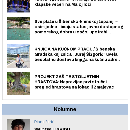
klapske večeri na Maloj loži
Sve plaže u Šibensko-kninskoj županiji –
osim jedne - imaju status javno dostupnog
pomorskog dobra u općoj upotrebi.
Pristup je slobodan i besplatan za sve
građane i posjetitelje.
KNJIGA NA KUĆNOM PRAGU / Šibenska
Gradska knjižnica „Juraj Šižgorić” uvela
besplatnu dostavu knjiga na kućnu adresu
električnim biciklom.
PROJEKT ZAŠITE STOLJETNIH
HRASTOVA: Napravljen prvi stručni
pregled hrastova na lokaciji Zmajevac
Kolumne
Diana Ferić
SRIDOM U SRIDU