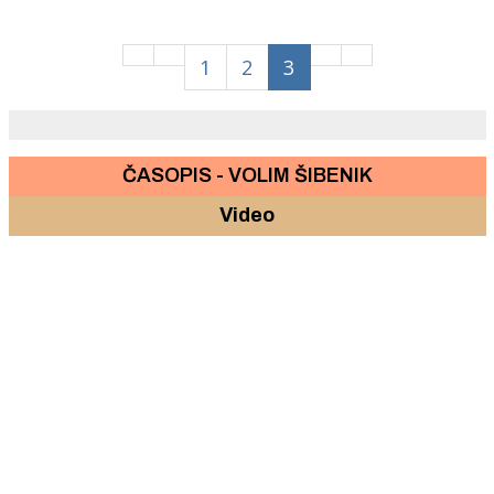
pogledajte tko su autori
1
2
3
ČASOPIS - VOLIM ŠIBENIK
Video