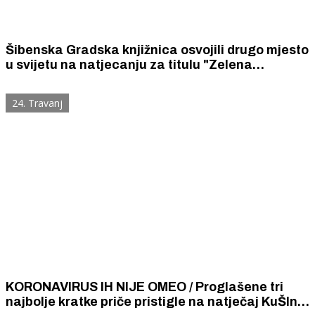
Šibenska Gradska knjižnica osvojili drugo mjesto
u svijetu na natjecanju za titulu "Zelena
knjižnica" Međunarodnog saveza knjižničarskih
društava
24. Travanj
KORONAVIRUS IH NIJE OMEO / Proglašene tri
najbolje kratke priče pristigle na natječaj KuŠIn,