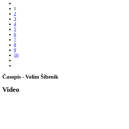
1
2
3
4
5
6
7
8
9
10
Časopis - Volim Šibenik
Video