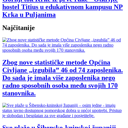
hostel Titius u edukativnom kampusu NP
Krka u Puljanima
Najčitanije
Zbog nove statističke metode Općina
Civljane „izgubila” 46 od 74 zaposlenika.
Do sada je imala više zaposlenika nego
radno sposobnih osoba među svojih 170
stanovnika.
Sve plaže u Šibensko-kninskoj županiji –