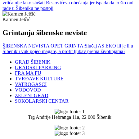
vrtića nije lako slušati Restovićeva obećanja jer ispada da to što oni
rade u Šibeniku ne postoji
Karmen Jelčić
Grintanja šibenske neviste
ŠIBENSKA NEVISTA OPET GRINTA:Slučaj AS EKO ili je li u
Šibeniku vuk pojeo magare, a profit ljubav prema životinjama?
GRAD ŠIBENIK
GRADSKI PARKING
FRA MA FU
TVRĐAVE KULTURE
VATROGASCI
VODOVOD
ZELENI GRAD
SOKOLARSKI CENTAR
Trg Andrije Hebranga 11a, 22 000 Šibenik