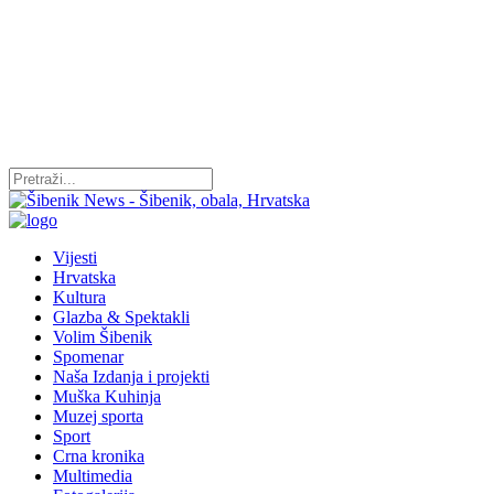
Vijesti
Hrvatska
Kultura
Glazba & Spektakli
Volim Šibenik
Spomenar
Naša Izdanja i projekti
Muška Kuhinja
Muzej sporta
Sport
Crna kronika
Multimedia