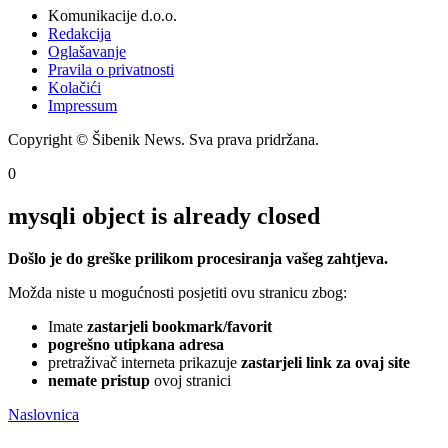
Komunikacije d.o.o.
Redakcija
Oglašavanje
Pravila o privatnosti
Kolačići
Impressum
Copyright © Šibenik News. Sva prava pridržana.
0
mysqli object is already closed
Došlo je do greške prilikom procesiranja vašeg zahtjeva.
Možda niste u mogućnosti posjetiti ovu stranicu zbog:
Imate
zastarjeli bookmark/favorit
pogrešno utipkana adresa
pretraživač interneta prikazuje
zastarjeli link za ovaj site
nemate pristup
ovoj stranici
Naslovnica