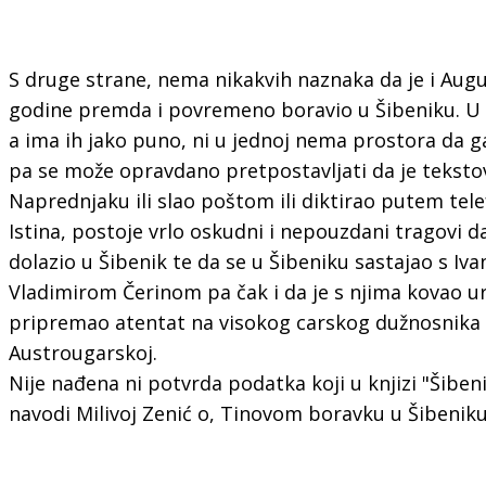
S druge strane, nema nikakvih naznaka da je i Augus
godine premda i povremeno boravio u Šibeniku. U 
a ima ih jako puno, ni u jednoj nema prostora da g
pa se može opravdano pretpostavljati da je tekstove
Naprednjaku ili slao poštom ili diktirao putem tele
Istina, postoje vrlo oskudni i nepouzdani tragovi da
dolazio u Šibenik te da se u Šibeniku sastajao s I
Vladimirom Čerinom pa čak i da je s njima kovao u
pripremao atentat na visokog carskog dužnosnika 
Austrougarskoj.
Nije nađena ni potvrda podatka koji u knjizi "Šibeni
navodi Milivoj Zenić o, Tinovom boravku u Šibeniku