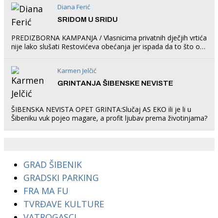
Diana Ferić
SRIDOM U SRIDU
PREDIZBORNA KAMPANJA / Vlasnicima privatnih dječjih vrtića
nije lako slušati Restovićeva obećanja jer ispada da to što oni
rade u Šibeniku ne postoji
Karmen Jelčić
GRINTANJA ŠIBENSKE NEVISTE
ŠIBENSKA NEVISTA OPET GRINTA:Slučaj AS EKO ili je li u
Šibeniku vuk pojeo magare, a profit ljubav prema životinjama?
GRAD ŠIBENIK
GRADSKI PARKING
FRA MA FU
TVRĐAVE KULTURE
VATROGASCI