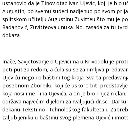
ustanovio da je Tinov otac Ivan Ujević, koji je bio u
Augustin, po svemu sudeći nadjenuo po svom prija
splitskom učitelju Augustinu Zuvitteu što mu je pot
Radanović, Zuvitteova unuka. No, zasada za tu tv
dokaza.
Inače, Savjetovanje o Ujevićima u Krivodolu je pro
peti put za redom, a čula su se zanimljiva predava
Ujeviću nego i o baštini tog kraja. Sva ta predavanj
posebnom Zborniku koji će uskoro biti predstavljen
koja nosi ime Tina Ujevića, a on je bio i njezin član.
održava najvećim dijelom zahvaljujući dr.sc. Dark
dekanu Tekstilno - tehnološkog fakulteta u Zabreb
zaljubljeniku u baštinu svog plemena Ujević i imot