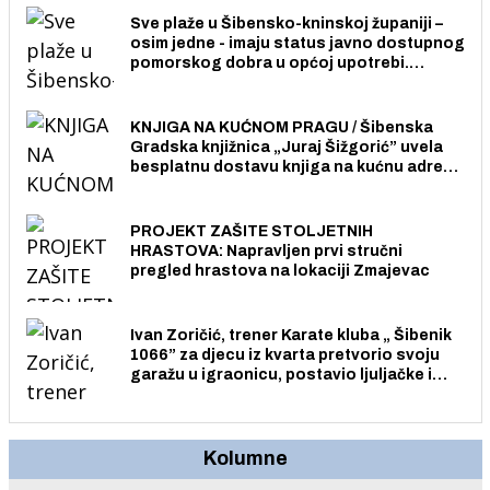
Sve plaže u Šibensko-kninskoj županiji –
osim jedne - imaju status javno dostupnog
pomorskog dobra u općoj upotrebi.
Pristup je slobodan i besplatan za sve
građane i posjetitelje.
KNJIGA NA KUĆNOM PRAGU / Šibenska
Gradska knjižnica „Juraj Šižgorić” uvela
besplatnu dostavu knjiga na kućnu adresu
električnim biciklom.
PROJEKT ZAŠITE STOLJETNIH
HRASTOVA: Napravljen prvi stručni
pregled hrastova na lokaciji Zmajevac
Ivan Zoričić, trener Karate kluba „ Šibenik
1066” za djecu iz kvarta pretvorio svoju
garažu u igraonicu, postavio ljuljačke i
trampolin i organizirao dječje ljetno kino.
Kolumne