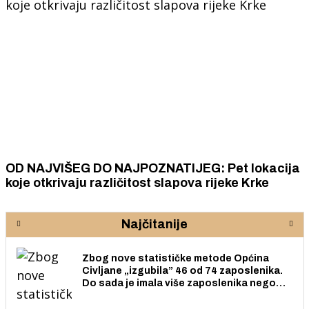
OD NAJVIŠEG DO NAJPOZNATIJEG: Pet lokacija
koje otkrivaju različitost slapova rijeke Krke
Najčitanije
Zbog nove statističke metode Općina
Civljane „izgubila” 46 od 74 zaposlenika.
Do sada je imala više zaposlenika nego
radno sposobnih osoba među svojih 170
stanovnika.