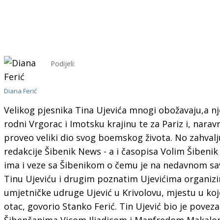
Podijeli:
Diana Ferić
Velikog pjesnika Tina Ujevića mnogi obožavaju,a n
rodni Vrgorac i Imotsku krajinu te za Pariz i, nara
proveo veliki dio svog boemskog života. No zahvalju
redakcije Šibenik News - a i časopisa Volim Šibenik
ima i veze sa Šibenikom o čemu je na nedavnom sav
Tinu Ujeviću i drugim poznatim Ujevićima organizir
umjetničke udruge Ujević u Krivolovu, mjestu u ko
otac, govorio Stanko Ferić. Tin Ujević bio je povez
Šibenčanima Vicom Iljadicom i Manfredom Makalo