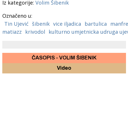
Iz kategorije:
Volim Šibenik
Označeno u:
Tin Ujević
šibenik
vice iljadica
bartulica
manfre
matiazz
krivodol
kulturno umjetnicka udruga ujev
ČASOPIS - VOLIM ŠIBENIK
Video