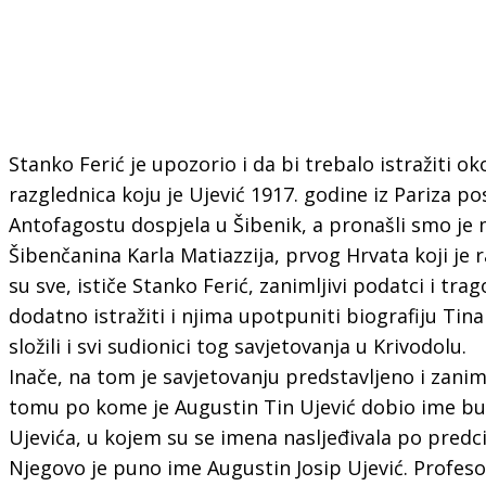
Stanko Ferić je upozorio i da bi trebalo istražiti ok
razglednica koju je Ujević 1917. godine iz Pariza pos
Antofagostu dospjela u Šibenik, a pronašli smo j
Šibenčanina Karla Matiazzija, prvog Hrvata koji je 
su sve, ističe Stanko Ferić, zanimljivi podatci i trag
dodatno istražiti i njima upotpuniti biografiju Tina
složili i svi sudionici tog savjetovanja u Krivodolu.
Inače, na tom je savjetovanju predstavljeno i zaniml
tomu po kome je Augustin Tin Ujević dobio ime b
Ujevića, u kojem su se imena nasljeđivala po predci
Njegovo je puno ime Augustin Josip Ujević. Profeso