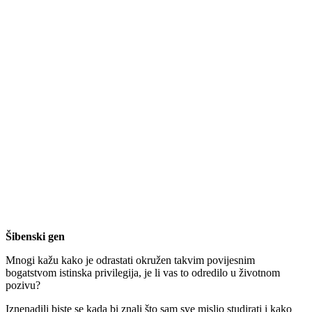
Šibenski gen
Mnogi kažu kako je odrastati okružen takvim povijesnim
bogatstvom istinska privilegija, je li vas to odredilo u životnom
pozivu?
Iznenadili biste se kada bi znali što sam sve mislio studirati i kako