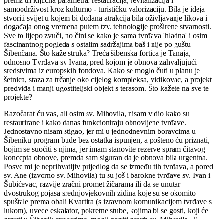
prema tri ključna parametra: restauracija, revitalizacija i
samoodrživost kroz kulturno - turističku valorizaciju. Bila je ideja
stvoriti svijet u kojem bi dodana atrakcija bila oživljavanje likova i
događaja onog vremena putem tzv. tehnologije proširene stvarnosti.
Sve to lijepo zvuči, no čini se kako je sama tvrđava 'hladna' i osim
fascinantnog pogleda s ostalim sadržajima baš i nije po guštu
Šibenčana. Što kaže struka? Treća šibenska fortica je Tanaja,
odnosno Tvrđava sv Ivana, pred kojom je obnova zahvaljujući
sredstvima iz europskih fondova. Kako se moglo čuti u planu je
šetnica, staza za trčanje oko cijelog kompleksa, vidikovac, a projekt
predviđa i manji ugostiteljski objekt s terasom. Što kažete na sve te
projekte?
Razočarat ću vas, ali osim sv. Mihovila, nisam vidio kako su
restaurirane i kako danas funkcioniraju obnovljene tvrđave.
Jednostavno nisam stigao, jer mi u jednodnevnim boravcima u
Šibeniku program bude bez ostatka ispunjen, a pošteno ću priznati,
bojim se suočiti s njima, jer imam stanovite rezerve spram čitavog
koncepta obnove, premda sam siguran da je obnova bila urgentna.
Posve mi je neprihvatljiv prijedlog da se između tih tvrđava, a pored
sv. Ane (izvorno sv. Mihovila) tu su još i barokne tvrđave sv. Ivan i
Šubićevac, razvije zračni promet žičarama ili da se unutar
dvostrukog pojasa srednjovjekovnih zidina koje su se okomito
spuštale prema obali Kvartira (s izravnom komunikacijom tvrđave s
lukom), uvede eskalator, pokretne stube, kojima bi se gosti, koji će