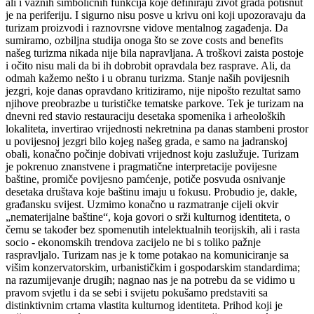
ali i važnih simboličnih funkcija koje definiraju život grada potisnut
je na periferiju. I sigurno nisu posve u krivu oni koji upozoravaju da
turizam proizvodi i raznovrsne vidove mentalnog zagađenja. Da
sumiramo, ozbiljna studija onoga što se zove costs and benefits
našeg turizma nikada nije bila napravljana. A troškovi zaista postoje
i očito nisu mali da bi ih dobrobit opravdala bez rasprave. Ali, da
odmah kažemo nešto i u obranu turizma. Stanje naših povijesnih
jezgri, koje danas opravdano kritiziramo, nije nipošto rezultat samo
njihove preobrazbe u turističke tematske parkove. Tek je turizam na
dnevni red stavio restauraciju desetaka spomenika i arheoloških
lokaliteta, invertirao vrijednosti nekretnina pa danas stambeni prostor
u povijesnoj jezgri bilo kojeg našeg grada, e samo na jadranskoj
obali, konačno počinje dobivati vrijednost koju zaslužuje. Turizam
je pokrenuo znanstvene i pragmatične interpretacije povijesne
baštine, promiče povijesno pamćenje, potiče posvuda osnivanje
desetaka društava koje baštinu imaju u fokusu. Probudio je, dakle,
građansku svijest. Uzmimo konačno u razmatranje cijeli okvir
„nematerijalne baštine“, koja govori o srži kulturnog identiteta, o
čemu se također bez spomenutih intelektualnih teorijskih, ali i rasta
socio - ekonomskih trendova zacijelo ne bi s toliko pažnje
raspravljalo. Turizam nas je k tome potakao na komuniciranje sa
višim konzervatorskim, urbanističkim i gospodarskim standardima;
na razumijevanje drugih; nagnao nas je na potrebu da se vidimo u
pravom svjetlu i da se sebi i svijetu pokušamo predstaviti sa
distinktivnim crtama vlastita kulturnog identiteta. Prihod koji je