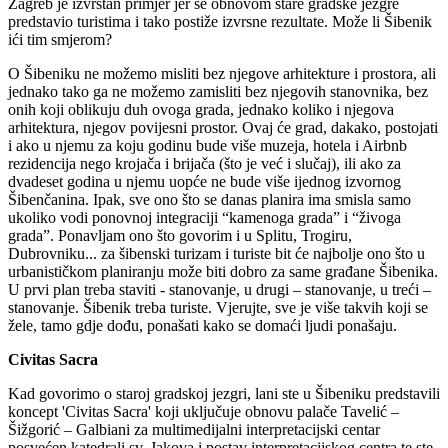
Zagreb je izvrstan primjer jer se obnovom stare gradske jezgre
predstavio turistima i tako postiže izvrsne rezultate. Može li Šibenik
ići tim smjerom?
O Šibeniku ne možemo misliti bez njegove arhitekture i prostora, ali
jednako tako ga ne možemo zamisliti bez njegovih stanovnika, bez
onih koji oblikuju duh ovoga grada, jednako koliko i njegova
arhitektura, njegov povijesni prostor. Ovaj će grad, dakako, postojati
i ako u njemu za koju godinu bude više muzeja, hotela i Airbnb
rezidencija nego krojača i brijača (što je već i slučaj), ili ako za
dvadeset godina u njemu uopće ne bude više ijednog izvornog
Šibenčanina. Ipak, sve ono što se danas planira ima smisla samo
ukoliko vodi ponovnoj integraciji “kamenoga grada” i “živoga
grada”. Ponavljam ono što govorim i u Splitu, Trogiru,
Dubrovniku... za šibenski turizam i turiste bit će najbolje ono što u
urbanističkom planiranju može biti dobro za same građane Šibenika.
U prvi plan treba staviti - stanovanje, u drugi – stanovanje, u treći –
stanovanje. Šibenik treba turiste. Vjerujte, sve je više takvih koji se
žele, tamo gdje dođu, ponašati kako se domaći ljudi ponašaju.
Civitas Sacra
Kad govorimo o staroj gradskoj jezgri, lani ste u Šibeniku predstavili
koncept 'Civitas Sacra' koji uključuje obnovu palače Tavelić –
Šižgorić – Galbiani za multimedijalni interpretacijski centar
posvećen katedrali sv. Jakova i postav interpretacijskog centra te ste