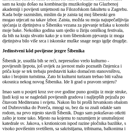
sam na kraju došao na kombinaciju muzikologije na Glazbenoj
akademiji i povijesti umjetnosti na Filozofskom fakultetu u Zagrebu.
Kada bolje razmislim, mislim da je zaista taj moj šibenski gen
mogao utjecati na takav izbor. Zaista, možda su moja najupečatljivija
sjećanja iz djetinjstva u Šibeniku vezana za pjevanje težaka u konobi
moje bake. Nekoliko godina sam sjedio u žiriju omiškog festivala,
da bih na kraju shvatio kako je u tom šibenskom pjevanju iz moga
djetinjstva bilo više srca i iskonske muške snage nego igdje drugdje.
Jedinstveni kôd povijesne jezgre Šibenika
Šibenik je, usudila bih se reći, nepresušno vrelo kulturno -
povijesnih ljepota, još uvijek za javnost malo poznatih činjenica i
priča koje se tek trebaju predstaviti kako domaćem stanovništvu,
tako i brojnim turistima. Zato bi kulturni turizam trebao biti važna
okosnica nekog novog Šibenika. Ide li grad u pravom smjeru?
Imao sam u posjeti kroz sve ove godine puno gostiju iz moje struke,
ljudi koji su se nagledali povijesnih gradova i najljepših pejzaža po
čitavom Mediteranu i svijetu. Nakon što bi prošli hrvatskom obalom
od Dubrovnika do Poreča, mnogi su, bez da su znali odakle sam
rodom, na prvo mjesto stavili Šibenik. Dugo sam pokušavao otkriti
zašto je tome tako. Mjesto na kojemu to razumijem je unutrašnjost
katedrale sv. Jakova, s krstionicom ispod razine pločnika bazilike, s
visoko povišenim svetištem, sa sakristijama, tribinama, balkonima i