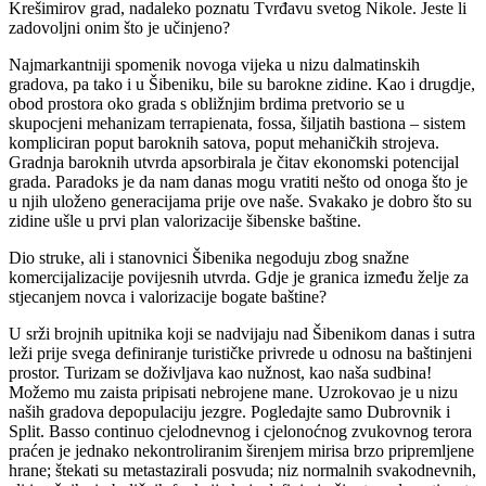
Krešimirov grad, nadaleko poznatu Tvrđavu svetog Nikole. Jeste li
zadovoljni onim što je učinjeno?
Najmarkantniji spomenik novoga vijeka u nizu dalmatinskih
gradova, pa tako i u Šibeniku, bile su barokne zidine. Kao i drugdje,
obod prostora oko grada s obližnjim brdima pretvorio se u
skupocjeni mehanizam terrapienata, fossa, šiljatih bastiona – sistem
kompliciran poput baroknih satova, poput mehaničkih strojeva.
Gradnja baroknih utvrda apsorbirala je čitav ekonomski potencijal
grada. Paradoks je da nam danas mogu vratiti nešto od onoga što je
u njih uloženo generacijama prije ove naše. Svakako je dobro što su
zidine ušle u prvi plan valorizacije šibenske baštine.
Dio struke, ali i stanovnici Šibenika negoduju zbog snažne
komercijalizacije povijesnih utvrda. Gdje je granica između želje za
stjecanjem novca i valorizacije bogate baštine?
U srži brojnih upitnika koji se nadvijaju nad Šibenikom danas i sutra
leži prije svega definiranje turističke privrede u odnosu na baštinjeni
prostor. Turizam se doživljava kao nužnost, kao naša sudbina!
Možemo mu zaista pripisati nebrojene mane. Uzrokovao je u nizu
naših gradova depopulaciju jezgre. Pogledajte samo Dubrovnik i
Split. Basso continuo cjelodnevnog i cjelonoćnog zvukovnog terora
praćen je jednako nekontroliranim širenjem mirisa brzo pripremljene
hrane; štekati su metastazirali posvuda; niz normalnih svakodnevnih,