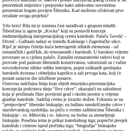
prezentirali smjernice i preporuke kako adekvatno suvenirima
prezentirati bogatu povijest Šibenika. Kad možemo očekivati prve
rezultate ovoga projekta?
Vrlo brzo! Bila mi je iznimna čast surađivati s grupom mladih
Šibenčana iz agencije „Kocka“ koji su postavili koncept
multimedijalnog interpretacijskog centra katedrale. Palača Tavelić –
Divnić - Galbiani nalazi se između Kalelarge i Zagrebačke ulice.
Riječ je sklopu četiriju kuća heterogenih stilskih elemenata - od
romaničkih i gotičkih, do renesansnih i baroknih. U barokno vrijeme
povezane su u cjelinu palače. Zamašni restauratorski radovi koji se
provode pod paskom šibenskih konzervatora, valorizirali su i važne
novootkrivene stilske odlike interijera, poput oslikanih grednjaka
baroknih dvorana i obiteljsku kapelicu u sali prvoga kata, koji će
postati sastavni dio izložbene postave.
Osnovna sadržajna linija koju slijedi muzejsko-prezentacijska
koncepcija podcrtava ideju “žive crkve”, ukazajući na sakralnost
koja je prožimala čitav povijesni grad i okolni prostor u vrijeme
gradnje katedrale. Sadržaj centra je izrazito složen. Fokusira se na
“pretpovijest” šibenske biskupije; na baštinu ranokršćanske crkve i
starohrvatskog razdoblja; na priču o svetim zaštitnicima Šibenika i
biskupije - sv. Mihovilu i sv. Jakovu; na borbu za utemeljenje
biskupije. Posebna tema je prikaz katedralnog trga; poprečni presjek
katedrale i cisterne ispod pločnika trga; “biografija” biskupske
palače, te općinske lođe nasuprot katedrali. Apostrofiraju se imena