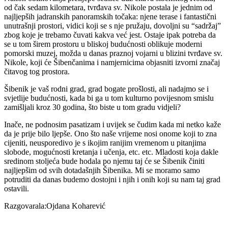
od čak sedam kilometara, tvrđava sv. Nikole postala je jednim od
najljepših jadranskih panoramskih točaka: njene terase i fantastični
unutrašnji prostori, vidici koji se s nje pružaju, dovoljni su “sadržaj”
zbog koje je trebamo čuvati kakva već jest. Ostaje ipak potreba da
se u tom širem prostoru u bliskoj budućnosti oblikuje moderni
pomorski muzej, možda u danas praznoj vojarni u blizini tvrđave sv.
Nikole, koji će Šibenčanima i namjernicima objasniti izvorni značaj
čitavog tog prostora.
Šibenik je vaš rodni grad, grad bogate prošlosti, ali nadajmo se i
svjetlije budućnosti, kada bi ga u tom kulturno povijesnom smislu
zamišljali kroz 30 godina, što biste u tom gradu vidjeli?
Inače, ne podnosim pasatizam i uvijek se čudim kada mi netko kaže
da je prije bilo ljepše. Ono što naše vrijeme nosi onome koji to zna
cijeniti, neusporedivo je s ikojim ranijim vremenom u pitanjima
slobode, mogućnosti kretanja i učenja, etc. etc. Mladosti koja dakle
sredinom stoljeća bude hodala po njemu taj će se Šibenik činiti
najljepšim od svih dotadašnjih Šibenika. Mi se moramo samo
potruditi da danas budemo dostojni i njih i onih koji su nam taj grad
ostavili.
Razgovarala:Ojdana Koharević