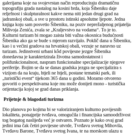
galerijama koje na svojevrstan način reproduciraju dramatičnu
topografiju grada nastalog na kosini brda, koja Šibeniku daje
reljefnost i skulpturalnost kakve nema niti jedan drugi grad na
jadranskoj obali, a sve u prostoru istinski apsolutne ljepote. Jedna
knjiga koju sam posvetio Šibeniku, na poziv neprežaljenog prijatelja
Milivoja Zenića, zvala se „Kraljevstvo na vodama“. To je to.
Kulturni turizam bi mogao zaista biti važna okosnica budućnosti
Šibenika ako ga se bude s mjerom razvijalo. Poklič dana u Šibeniku,
kao i u većini gradova na hrvatskoj obali, vezuje se naravno uz
turizam. Jedinstveni urbani kôd povijesne jezgre Šibenika
donedavna je karakterizirala životna samodostatnost i
polifunkcionalnost, naspram funkcionalne specijalizacije njegove
periferije. Bojim se da se danas gradska jezgra ne specijalizira s
vizijom da na kraju, htjeli ne htjeli, postane tematski park, ili
„turistički event“ tijekom 365 dana u godini. Moramo otvoreno
govoriti o perspektivama koje mu može donijeti mono - turistička
orijentacija kojoj se grad danas priklanja.
Prijetnje & blagodati turizma
Dio planova po kojima bi se valoriziranjem kulturno povijesnih
lokaliteta, ponajprije tvrđava, omogućila i financijska samoodrživost
tog bogatog naslijeđa već je ostvaren. Poznato je kako ovaj grad
jedini ima čak četiri povijesne utvrde, Tvrđavu svetog Mihovila,
Tvrđavu Barone, Tvrđavu svetog Ivana, te na morskom ulazu u