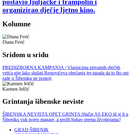
postavio ljuljačke i trampolin i
organizirao dječje ljetno kino.
Kolumne
Diana Ferić
Sridom u sridu
PREDIZBORNA KAMPANJA / Vlasnicima privatnih dječjih
vrtića nije lako slušati Restovićeva obećanja jer ispada da to što oni
rade u Šibeniku ne postoji
Karmen Jelčić
Grintanja šibenske neviste
ŠIBENSKA NEVISTA OPET GRINTA:Slučaj AS EKO ili je li u
Šibeniku vuk pojeo magare, a profit ljubav prema životinjama?
GRAD ŠIBENIK