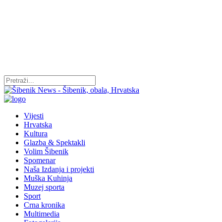
Vijesti
Hrvatska
Kultura
Glazba & Spektakli
Volim Šibenik
Spomenar
Naša Izdanja i projekti
Muška Kuhinja
Muzej sporta
Sport
Crna kronika
Multimedia