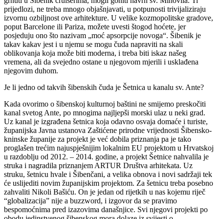
grnuti u Šibenik cruiserima, mogli goniti navrh sv. Mihovila. Ti
prijedlozi, ne treba mnogo objašnjavati, u potpunosti trivijaliziraju
izvornu ozbiljnost ove arhitekture. U velike kozmopolitske gradove,
poput Barcelone ili Pariza, možete uvesti štogod hoćete, jer
posjeduju ono što nazivam „moć apsorpcije novoga“. Šibenik je
takav kakav jest i u njemu se mogu čuda napraviti na skali
oblikovanja koja može biti moderna, i treba biti iskaz našeg
vremena, ali da svejedno ostane u njegovom mjerili i usklađena
njegovim duhom.
Je li jedno od takvih šibenskih čuda je Šetnica u kanalu sv. Ante?
Kada ovorimo o šibenskoj kulturnoj baštini ne smijemo preskočiti
kanal svetog Ante, po mnogima najljepši morski ulaz u neki grad.
Uz kanal je izgrađena šetnica koja odavno osvaja domaće i turiste,
županijska Javna ustanova Zaštićene prirodne vrijednosti Šibensko-
kninske županije za projekt je već dobila priznanja pa je tako
proglašen trećim najuspješnijim lokalnim EU projektom u Hrvatskoj
u razdoblju od 2012. – 2014. godine, a projekt Šetnice nahvalila je
struka i nagradila priznanjem ARTUR Društva arhitekata. Uz
struku, šetnicu hvale i Šibenčani, a velika obnova i novi sadržaji tek
će uslijediti novim županijskim projektom. Za šetnicu treba posebno
zahvaliti Nikoli Bašiću. On je jedan od rijetkih u nas kojemu riječ
“globalizacija” nije a buzzword, i izgovor da se pravimo
bespomoćnima pred izazovima današnjice. Svi njegovi projekti po
obodu jedinstvenog šibenskog mora dolaze iz svijesti o