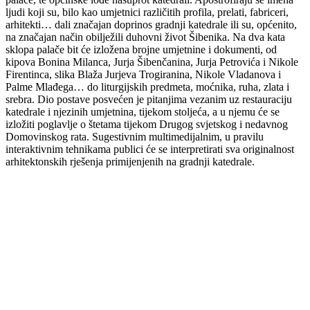
ljudi koji su, bilo kao umjetnici različitih profila, prelati, fabriceri,
arhitekti… dali značajan doprinos gradnji katedrale ili su, općenito,
na značajan način obilježili duhovni život Šibenika. Na dva kata
sklopa palače bit će izložena brojne umjetnine i dokumenti, od
kipova Bonina Milanca, Jurja Šibenčanina, Jurja Petrovića i Nikole
Firentinca, slika Blaža Jurjeva Trogiranina, Nikole Vladanova i
Palme Mlađega… do liturgijskih predmeta, moćnika, ruha, zlata i
srebra. Dio postave posvećen je pitanjima vezanim uz restauraciju
katedrale i njezinih umjetnina, tijekom stoljeća, a u njemu će se
izložiti poglavlje o štetama tijekom Drugog svjetskog i nedavnog
Domovinskog rata. Sugestivnim multimedijalnim, u pravilu
interaktivnim tehnikama publici će se interpretirati sva originalnost
arhitektonskih rješenja primijenjenih na gradnji katedrale.