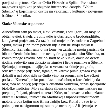
povijest umjetnosti Centar Cvito Fisković u Splitu. Prenosimo
razgovor s njim koji je obujavio interenetski časopis "Volim
Šibenik" u kojem se on osvrće na valorizaciju kulturno - povijesne
baštine u Šibeniku.
Slatke šibenske uspomene
-Šibenčanin sam po majci, Nevi Vatavuk, i ocu Igoru, ali moja je
obitelj uvijek živjela u Splitu gdje je otac radio u brodogradilištu,
kao glavni projektant. Za razliku od moje braće, rođene u Zagrebu i
Splitu, majka je pri mom porodu htjela biti uz svoju majku u
Šibeniku. Zahvalan sam joj na tome, jer zaista ne mogu zamisliti da
bih u krštenici htio imati ime nekog drugog grada osim Šibenika, ma
koliko mnoge zavolio. Sve do smrti bake Vinke, dakle do desete
godine, redovito sam dolazio na zimske i ljetne praznike u Šibenik.
Sjećanja je mnogo, a najljepša su vezana za skitnje po gradu,
odlaske u polje prije zore, trganje, za karove punih grožda koji su
dolazili u naš obor gdje se činilo vino, za promatranje kovačkog
posla „u Kimera“ preko puta ulaza u naš obor, u kovačnici djeda
mog tada najboljeg prijatelja Aleksandra Soltyšika, danas specijaliste
biološke medicine. Moje su slatke šibenske uspomene maškare na
prepunoj Poljani, plesovi na terasi Krke, malinovac na obali, zlatne
ribice u Đerdinu, “pinica” na Martinskoj i hipnotiziranost radom
motora broda kojim smo išli na Jadriju kroz Konal … sve je to
pohranjeno na sigurnom mjestu moje memorije. Ali sjećanja se