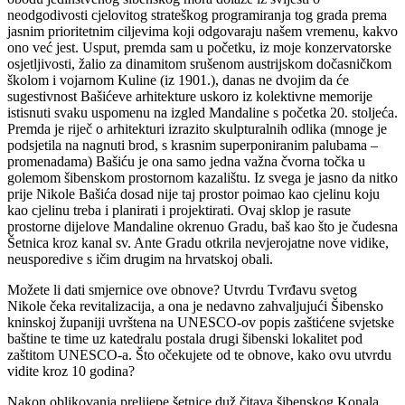
neodgodivosti cjelovitog strateškog programiranja tog grada prema
jasnim prioritetnim ciljevima koji odgovaraju našem vremenu, kakvo
ono već jest. Usput, premda sam u početku, iz moje konzervatorske
osjetljivosti, žalio za dinamitom srušenom austrijskom dočasničkom
školom i vojarnom Kuline (iz 1901.), danas ne dvojim da će
sugestivnost Bašićeve arhitekture uskoro iz kolektivne memorije
istisnuti svaku uspomenu na izgled Mandaline s početka 20. stoljeća.
Premda je riječ o arhitekturi izrazito skulpturalnih odlika (mnoge je
podsjetila na nagnuti brod, s krasnim superponiranim palubama –
promenadama) Bašiću je ona samo jedna važna čvorna točka u
golemom šibenskom prostornom kazalištu. Iz svega je jasno da nitko
prije Nikole Bašića dosad nije taj prostor poimao kao cjelinu koju
kao cjelinu treba i planirati i projektirati. Ovaj sklop je rasute
prostorne dijelove Mandaline okrenuo Gradu, baš kao što je čudesna
Šetnica kroz kanal sv. Ante Gradu otkrila nevjerojatne nove vidike,
neusporedive s ičim drugim na hrvatskoj obali.
Možete li dati smjernice ove obnove? Utvrdu Tvrđavu svetog
Nikole čeka revitalizacija, a ona je nedavno zahvaljujući Šibensko
kninskoj županiji uvrštena na UNESCO-ov popis zaštićene svjetske
baštine te time uz katedralu postala drugi šibenski lokalitet pod
zaštitom UNESCO-a. Što očekujete od te obnove, kako ovu utvrdu
vidite kroz 10 godina?
Nakon oblikovanja prelijepe šetnice duž čitava šibenskog Konala,