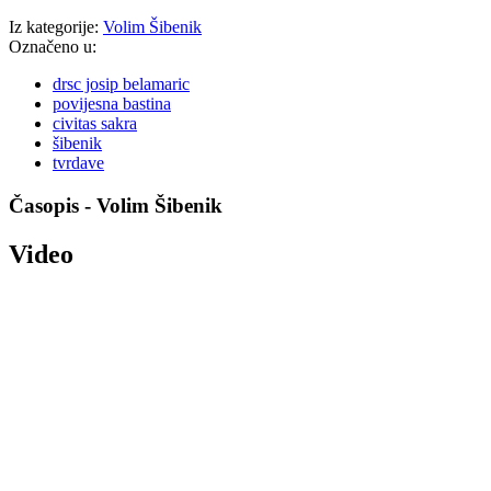
Iz kategorije:
Volim Šibenik
Označeno u:
drsc josip belamaric
povijesna bastina
civitas sakra
šibenik
tvrdave
Časopis - Volim Šibenik
Video