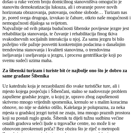
došao u ruke većem broju domicilnog stanovništva omogućio je
stanovitu demokratizaciju luksuza, ali i otvaranje posve novih
horizonata obrazovanja, putovanja, osobne slobode… Turizam nas
je, pored svega drugoga, izvukao iz čahure, otkrio naše mogućnosti i
nemogućnosti dijaloga sa svijetom.
Najvažnije od svih pitanja budućnosti šibenske povijesne jezgre jest
rehabilitacija stanovanja, te čuvanje i rehabilitacija finog tkiva
svakodnevnih socijalnih interakcija u njoj. Za samu jezgru bi bilo
poželjno više pažnje posvetiti konkretnijim podacima o današnjim
trendovima stanovanja i kvaliteti stanovima, o trendovima
iseljavanja i useljavanja u jezgru, i procesu gentrifikacije koji po
svemu sudeći uzima maha.
Za šibenski turizam i turiste bit će najbolje ono što je dobro za
same građane Šibenika
Uz katedralu koja je nezaobilazni dio svake turističke ture, ali i
mjesto kojega posjećuju i Šibenčani, stalno se nadovezuje problem
zapuštene gradske jezgre, u kojoj je, upravo zbog zapuštenosti
skriveno mnogo vrijednih spomenika, krenulo se s malim koracima
obnove, no nije se daleko otišlo, Kalelarga je poluprazna, za neka
mjesta u gradskoj jezgri turisti ne znaju, ima mnogo praznih prostora
koji su postali ruglo grada. Šibenik tu dijeli tužnu sudbinu većine
ostalih gradova seleći ljude u trgovačke centre, no može li se
obnovom preokrenuti priča? Bez obzira što je riječ o metropoli